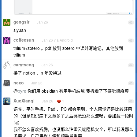
gengsir
Jan 26
62
siyuan
coffeesun
Jan 26 via Android
63
trilium+zotero 。pdf 放到 zotero 中读并写笔记，其他放到
trilium
carytseng
Jan 26
64
换了 notion ，n 年没换过
nexo
Jan 26
65
@
pyre
你们用 obsidian 有用手机端嘛 我折腾了下感觉很麻烦
XueXianqi
Jan 26
1
66
语雀，平时手机、Pad 、PC 都会用到，个人感觉还是比较好用
的（但是知识库下文章多了之后感觉没那么流畅，要加载一段时
间）
我不怎么喜欢折腾，也没那么注重云端隐私安全，所以我没那么
多要求，自己用得方便和顺手最重要