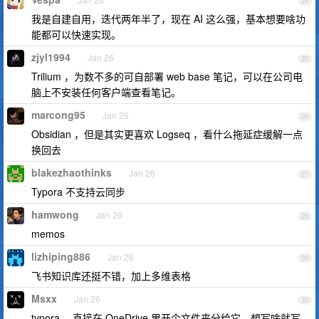
24
我是自建自用，迭代两年半了，现在 AI 这么强，基本想要啥功
能都可以快速实现。
zjyl1994
Jan 26
25
Trilium ，为数不多的可自部署 web base 笔记，可以在公司电
脑上不安装任何客户端查看笔记。
marcong95
Jan 26
26
Obsidian ，但是其实更喜欢 Logseq ，看什么拖延症缓解一点
换回去
blakezhaothinks
Jan 26
27
Typora 不支持云同步
hamwong
Jan 26
28
memos
lizhiping886
Jan 26
29
飞书知识库还挺不错，加上多维表格
Msxx
Jan 26
30
typora ，直接在 OneDrive 里开个文件夹分给它，想写啥就写