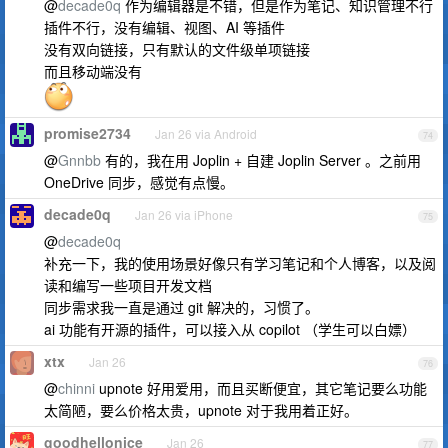
@
decade0q
作为编辑器是不错，但是作为笔记、知识管理不行
插件不行，没有编辑、视图、AI 等插件
没有双向链接，只有默认的文件级单项链接
而且移动端没有
promise2734
Jan 26 via Android
74
@
Gnnbb
有的，我在用 Joplin + 自建 Joplin Server 。之前用
OneDrive 同步，感觉有点慢。
decade0q
Jan 26 via iPhone
75
@
decade0q
补充一下，我的使用场景好像只有学习笔记和个人博客，以及阅
读和编写一些项目开发文档
同步需求我一直是通过 git 解决的，习惯了。
ai 功能有开源的插件，可以接入从 copilot （学生可以白嫖）
xtx
Jan 26
76
@
chinni
upnote 好用爱用，而且买断便宜，其它笔记要么功能
太简陋，要么价格太贵，upnote 对于我用着正好。
goodhellonice
Jan 26
77