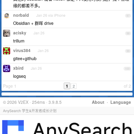
缘的都差不多。
norbald
Jan 26 via iPhone
97
Obsidian + 群晖 drive
acisky
Jan 26
98
trilium
virus384
Jan 26
99
gitee+github
xbird
Jan 26
100
logseq
Page 1
1
of 2
2
© 2026 V2EX · 254ms · 3.9.8.5
About
·
Language
AnySearch 学生&开发者成长计划