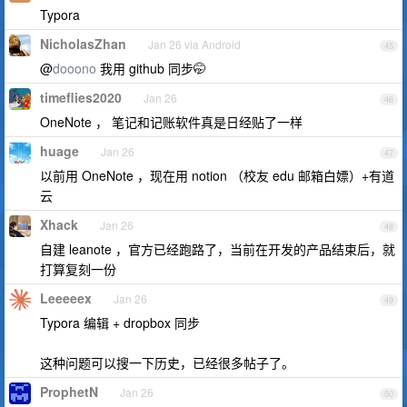
Typora
NicholasZhan
Jan 26 via Android
45
@
dooono
我用 github 同步🤭
timeflies2020
Jan 26
46
OneNote ， 笔记和记账软件真是日经贴了一样
huage
Jan 26
47
以前用 OneNote ，现在用 notion （校友 edu 邮箱白嫖）+有道
云
Xhack
Jan 26
48
自建 leanote ，官方已经跑路了，当前在开发的产品结束后，就
打算复刻一份
Leeeeex
Jan 26
49
Typora 编辑 + dropbox 同步
这种问题可以搜一下历史，已经很多帖子了。
ProphetN
Jan 26
50