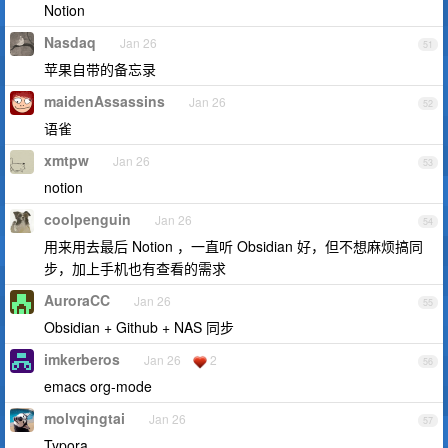
Notion
Nasdaq
Jan 26
51
苹果自带的备忘录
maidenAssassins
Jan 26
52
语雀
xmtpw
Jan 26
53
notion
coolpenguin
Jan 26
54
用来用去最后 Notion ，一直听 Obsidian 好，但不想麻烦搞同
步，加上手机也有查看的需求
AuroraCC
Jan 26
55
Obsidian + Github + NAS 同步
imkerberos
Jan 26
2
56
emacs org-mode
molvqingtai
Jan 26
57
Typora