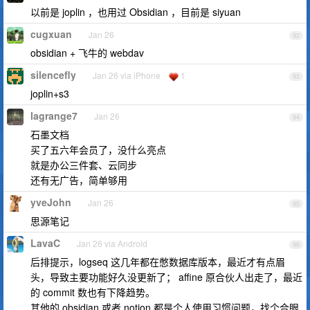
以前是 joplin ，也用过 Obsidian ，目前是 siyuan
cugxuan
Jan 26
92
obsidian + 飞牛的 webdav
silencefly
Jan 26 via iPhone
1
93
joplin+s3
lagrange7
Jan 26
94
石墨文档
买了五六年会员了，没什么亮点
就是办公三件套、云同步
还有无广告，简单够用
yveJohn
Jan 26
95
思源笔记
LavaC
Jan 26 via Android
96
后排提示，logseq 这几年都在憋数据库版本，最近才有点眉
头，导致主要功能好久没更新了； affine 原合伙人出走了，最近
的 commit 数也有下降趋势。
其他的 obsidian 或者 notion 都是个人使用习惯问题，找个合眼