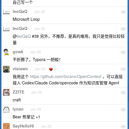
自己写一个
leoQaQ
Jan 26
38
Microsoft Loop
leoQaQ
Jan 26
39
@
leoQaQ
#38 另外，不推荐，是真的难用，我只是觉得比较轻
量
gowk
Jan 26
40
不折腾了，Typora 一把梭！
vistawn
Jan 26
2
41
我用这个
https://github.com/0xranx/OpenContext
，可以直接
接入 Codex/Claude Code/opencode 作为知识库管理 Agent
ZZITE
Jan 26
42
craft
lynan
Jan 26
43
Bear 熊掌记 +1
SayHelloHi
Jan 26
44