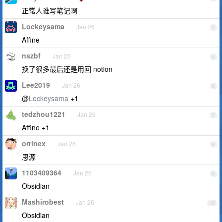
正常人谁写笔记啊
Lockeysama
Jan 26
4
Affine
nszbf
Jan 26
5
换了很多最后还是用回 notion
Lee2019
Jan 26
6
@
Lockeysama
+1
tedzhou1221
Jan 26
7
Affine +1
orrinex
Jan 26
8
思源
1103409364
Jan 26
9
Obsidian
Mashirobest
Jan 26
10
Obsidian