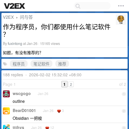
V2EX
问与答
›
作为程序员，你们都使用什么笔记软件
？
By
fuxintong
at Jan 26 · 15165 views
如题，有没有推荐的？
程序员
笔记软件
推荐
188 replies
•
2026-02-02 15:32:02 +08:00
Page 1
1
of 2
2
wscgogo
Jan 26
1
outline
BearD01001
Jan 26
3
2
Obsidian 一把梭
ttthys
Jan 26
12
3