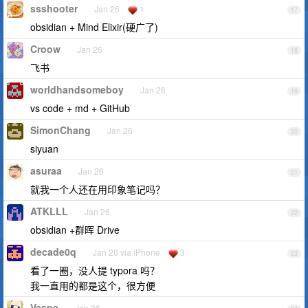
ssshooter
Jan 26
1
17
obsidian + Mind Elixir(硬广了)
Croow
Jan 26
18
飞书
worldhandsomeboy
Jan 26
19
vs code + md + GitHub
SimonChang
Jan 26
20
siyuan
asuraa
Jan 26
21
就我一个人还在用印象笔记吗？
ATKLLL
Jan 26
22
obsidian +群晖 Drive
decade0q
Jan 26 via iPhone
3
23
看了一圈，没人提 typora 吗？
我一直用的都是这个，很方便
Vespa
Jan 26