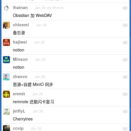
ihainan
Jan 26 via iPhone
84
Obsidian 加 WebDAV
chloerei
Jan 26
85
备忘录
hajiwei
Jan 26
86
notion
Minson
Jan 26
87
notion
zhaovo
Jan 26
88
思源+自建 MinIO 同步
eremit
Jan 26
89
remnote 还能闪卡复习
jetflyL
Jan 26
90
Cherrytree
ccvip
Jan 26
91