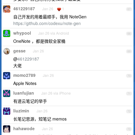
461229187
Jan 26
1
67
自己开发的用着最顺手，我用 NoteGen
https://github.com/codexu/note-gen
whypool
Jan 26 via Android
68
OneNote ，都是微软全家桶
gesse
Jan 26
69
@
461229187
大佬
momo2789
Jan 26
70
Apple Notes
luanfujian
Jan 26 via iPhone
71
有道云笔记的举手
liuzimin
Jan 26
72
长笔记思源，短笔记 memos
hahawode
Jan 26
73