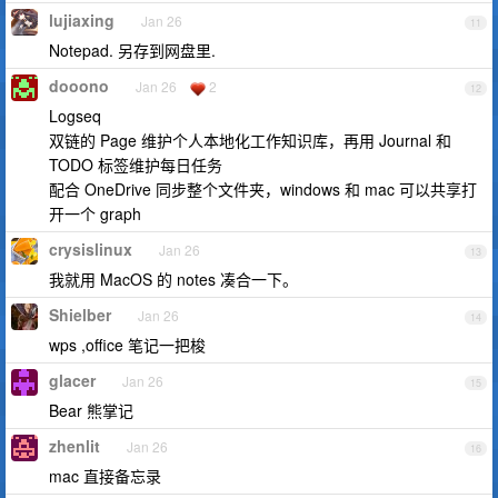
lujiaxing
Jan 26
11
Notepad. 另存到网盘里.
dooono
Jan 26
2
12
Logseq
双链的 Page 维护个人本地化工作知识库，再用 Journal 和
TODO 标签维护每日任务
配合 OneDrive 同步整个文件夹，windows 和 mac 可以共享打
开一个 graph
crysislinux
Jan 26
13
我就用 MacOS 的 notes 凑合一下。
Shielber
Jan 26
14
wps ,office 笔记一把梭
glacer
Jan 26
15
Bear 熊掌记
zhenlit
Jan 26
16
mac 直接备忘录