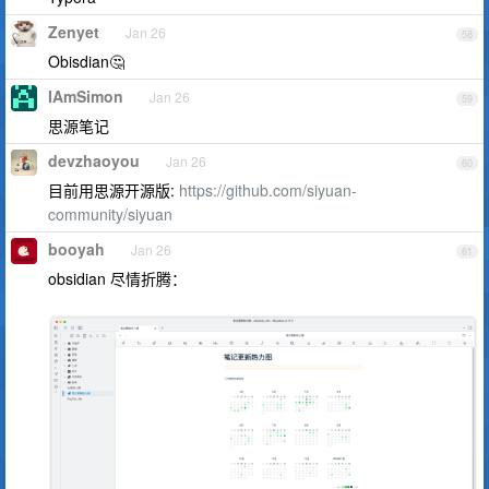
Zenyet
Jan 26
58
Obisdian🤔
IAmSimon
Jan 26
59
思源笔记
devzhaoyou
Jan 26
60
目前用思源开源版:
https://github.com/siyuan-
community/siyuan
booyah
Jan 26
61
obsidian 尽情折腾：