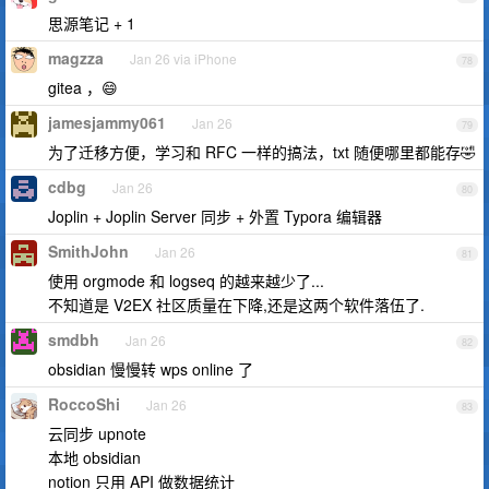
思源笔记 + 1
magzza
Jan 26 via iPhone
78
gitea ，😄
jamesjammy061
Jan 26
79
为了迁移方便，学习和 RFC 一样的搞法，txt 随便哪里都能存🤣
cdbg
Jan 26
80
Joplin + Joplin Server 同步 + 外置 Typora 编辑器
SmithJohn
Jan 26
81
使用 orgmode 和 logseq 的越来越少了...
不知道是 V2EX 社区质量在下降,还是这两个软件落伍了.
smdbh
Jan 26
82
obsidian 慢慢转 wps online 了
RoccoShi
Jan 26
83
云同步 upnote
本地 obsidian
notion 只用 API 做数据统计