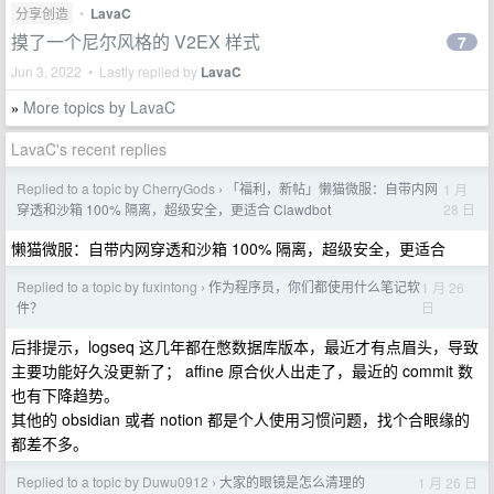
分享创造
•
LavaC
摸了一个尼尔风格的 V2EX 样式
7
Jun 3, 2022 • Lastly replied by
LavaC
More topics by LavaC
»
LavaC's recent replies
Replied to a topic by CherryGods
「福利，新帖」懒猫微服：自带内网
1 月
›
28 日
穿透和沙箱 100% 隔离，超级安全，更适合 Clawdbot
懒猫微服：自带内网穿透和沙箱 100% 隔离，超级安全，更适合
Replied to a topic by fuxintong
作为程序员，你们都使用什么笔记软
1 月 26
›
日
件？
后排提示，logseq 这几年都在憋数据库版本，最近才有点眉头，导致
主要功能好久没更新了； affine 原合伙人出走了，最近的 commit 数
也有下降趋势。
其他的 obsidian 或者 notion 都是个人使用习惯问题，找个合眼缘的
都差不多。
Replied to a topic by Duwu0912
大家的眼镜是怎么清理的
1 月 26 日
›