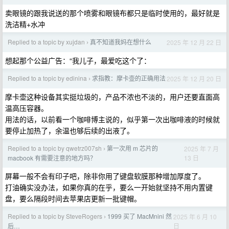
卖眼镜的跟我说送的那个喷雾和眼镜布都只是临时使用的，最好就是
洗洁精+水冲
Replied to a topic by xujdan
真不知道我妈在想什么
2025 年 12 月 22 日
›
想起那个公益广告：“我儿子，最爱吃这个了：
Replied to a topic by edinina
求指教：摩卡壶的正确用法
2025 年 12 月 20 日
›
摩卡壶这种设备其实挺垃圾的，产品不浓也不淡的，用户还要直面高
温高压容器。
用法的话，以前看一个咖啡博主说的，似乎第一次出咖啡液的时候就
要停止加热了，余温也够后续的出液了。
Replied to a topic by qwetrz007sh
第一次用 m 芯片的
2025 年 7 月
›
13 日
macbook 有需要注意的地方吗？
屏幕一般不会有印子吧，除非你用了键盘软膜那种增加厚度了。
打油确实没办法，如果你真的在乎，要么一开始就坚持不用内置键
盘，要么隔段时间去苹果店更新一批键帽。
Replied to a topic by SteveRogers
1999 买了 MacMnini 然
2025 年 6 月 10
›
日
后…