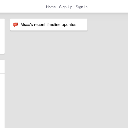
Home
Sign Up
Sign In
Msxx's recent timeline updates