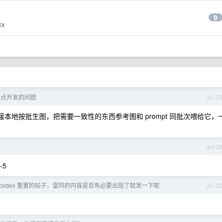
9
xx
影站点开发的问题
Jul 2
，接本地按批生图，把需要一致性的东西参考图和 prompt 同批次喂给它，
Jul 2
-5
codex 重置的帖子，雷同的内容是否有必要出现了就发一下呢
Jul 2