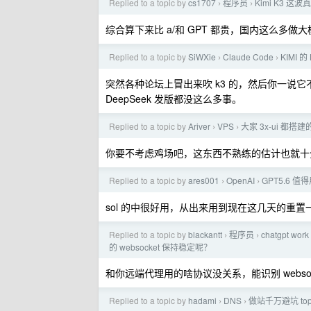
Replied to a topic by
cs1707
程序员
Kimi K3 
›
›
综合算下来比 a/和 GPT 都贵，国内这么多做
Replied to a topic by
SiWXie
Claude Code
KIMI
›
›
突然各种论坛上冒出来吹 k3 的，然后你一说它
DeepSeek 发版都没这么多事。
Replied to a topic by
Ariver
VPS
大家 3x-ui 都搭
›
›
你要不考虑鸡场吧，这东西不熟练的估计也就十
Replied to a topic by
ares001
OpenAI
GPT5.6 值得用
›
›
sol 的中很好用，从出来用到现在这几天的重
Replied to a topic by
blackantt
程序员
chatgpt w
›
›
的 websocket 保持稳定呢？
和你远端代理用的啥协议没关系，能识别 websoc
Replied to a topic by
hadami
DNS
做站千万避坑 to
›
›