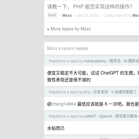
请教一下， PHP 能否实现这样的操作？
PHP
•
Msxx
•
Jan 23, 2022
• Lastly replied by
Ms
More topics by Msxx
»
Msxx's recent replies
Replied to a topic by
manbudezhu
程序员
AI 摄
›
›
便宜又稳定不大可能，试试 ChatGPT 的生图
致性表现还是很不错的
Replied to a topic by
k1z
分享发现
V 站通货膨胀了
›
›
@
zhang14964
最低应该就是-5 一次吧。我也是
Replied to a topic by
isAK47
OpenAI
感觉每天都有 
›
›
水贴而已