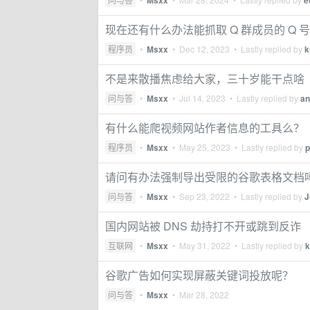
Msxx
e
现在还有什么办法能抓取 Q 群成员的 Q 
程序员
•
Msxx
•
Dec 12, 2023
• Lastly replied by
k
不是来散播焦虑给大家，三十岁能干点啥
问与答
•
Msxx
•
Jul 14, 2023
• Lastly replied by
an
有什么能爬视频网站作者信息的工具么？
程序员
•
Msxx
•
May 25, 2023
• Lastly replied by
p
请问有办法强制导出受限的谷歌表格文档
问与答
•
Msxx
•
Sep 23, 2022
• Lastly replied by
J
国内网站被 DNS 劫持打不开或跳到反诈
互联网
•
Msxx
•
May 31, 2022
• Lastly replied by
k
谷歌广告如何实现屏蔽关键词投放呢？
问与答
•
Msxx
•
Mar 28, 2022