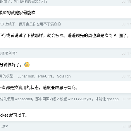
这波真的爆了，你们用着感觉怎么样？
Jul 1
大模型的就他家最能吹
 的 K3 上线了，但开会员你也用不了满血的
Jul 1
不行或者说试了下就那样，就会被喷。遥遥领先的风也算是吹到 AI 圈了，
建的很顺利吗？
Jul 1
分钟搞好了。
的模型： Luna/High, Terra/Ultra， Sol/High
Jul 1
置一直都是拉满用的状态，速度兼顾思考智商。
ork 优先使用 websocket，那中国国内怎么设置 win11+v2rayN ，才能让 gpt app
Jul 1
ket 就可以了。
p 域名
Jul 1