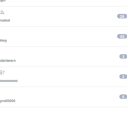
uph
号么
26
ruskal
45
thoy
3
olarbearn
吗？
2
ooooooooo
5
yro00000