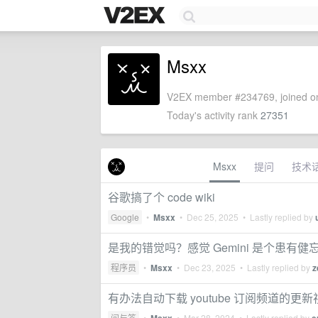
Msxx
V2EX member #234769, joined on
Today's activity rank
27351
Msxx
提问
技术
谷歌搞了个 code wiki
Google
•
Msxx
•
Dec 25, 2025
• Lastly replied by
是我的错觉吗？感觉 Gemini 是个患有
程序员
•
Msxx
•
Dec 23, 2025
• Lastly replied by
z
有办法自动下载 youtube 订阅频道的更
问与答
•
•
Mar 28, 2024
• Lastly replied by