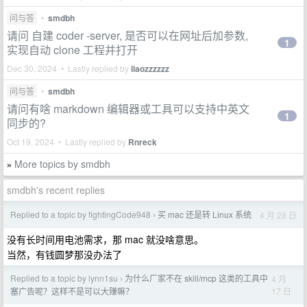
问与答
•
smdbh
请问 自建 coder -server, 是否可以在网址后加参数,
1
实现自动 clone 工程并打开
Dec 30, 2024 • Lastly replied by
liaozzzzzz
问与答
•
smdbh
请问有啥 markdown 编辑器或工具可以支持中英文
1
同步的?
Oct 19, 2024 • Lastly replied by
Rnreck
More topics by smdbh
»
smdbh's recent replies
Replied to a topic by fightingCode948
买 mac 还是转 Linux 系统
4 月 28 日
›
没有长时间用电池需求，那 mac 就没啥意思。
当然，有钱圆梦那没办法了
Replied to a topic by lynn1su
为什么厂家不在 skill/mcp 这类的工具中
4 月
›
17 日
塞广告呢？这样不是可以大赚嘛？