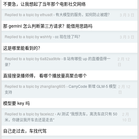
不要急，让我想起了当年那个电影社交网络
Replied to a topic by ethusdt
有大模型的服务，如何防止被蹬？
3 月 3 日
›
那 gemini 怎么判断第三方请求？能借用思路吗
Replied to a topic by wshhfy
cc 现在挂了吗？
3 月 3 日
›
这是哪里能看到的？
Replied to a topic by 6a82aa9bfe
B 站有哪些 up 的直播值得一
2 月 12
›
日
录？
直接搜录播师傅， 看哪个播放量高聚合哪个
Replied to a topic by zhangliang605
CarryCode 新增 GLM-5 模型
2 月 12
›
日
支持
模型要 key 吗
Replied to a topic by facelezz
AI 测试 "我想洗车，离洗车店只有 50
2 月
›
10 日
米，你建议我开车去还是走去"
自己走过去，车找代驾