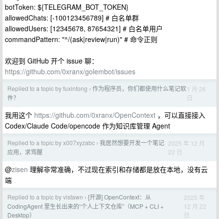
botToken: ${TELEGRAM_BOT_TOKEN}
allowedChats: [-100123456789] # 白名单群
allowedUsers: [12345678, 87654321] # 白名单用户
commandPattern: "^/(ask|review|run)" # 命令正则
欢迎到 GitHub 开个 issue 聊：
https://github.com/0xranx/golembot/issues
Replied to a topic by fuxintong
作为程序员，你们都使用什么笔记软
1 月 26
›
日
件？
我用这个
https://github.com/0xranx/OpenContext
，可以直接接入
Codex/Claude Code/opencode 作为知识库管理 Agent
Replied to a topic by x007xyzabc
我居然想要开发一个笔记
2025 年 12 月
›
22 日
应用，求骂醒
@
zisen
理解非常准确，不过现在索引和存储都是放在本地，没有云
端
Replied to a topic by vistawn
[开源] OpenContext：从
2025 年
›
12 月 22
CodingAgent 里生长出来的“个人上下文仓库”（MCP + CLI +
日
Desktop）