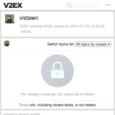
vistawn
V2EX member #740, joined on 2010-07-23 16:23:05
+08:00
Switch topics list
Per vistawn's settings, the topics list is hidden
Deals
info, including closed deals, is not hidden
vistawn's recent replies