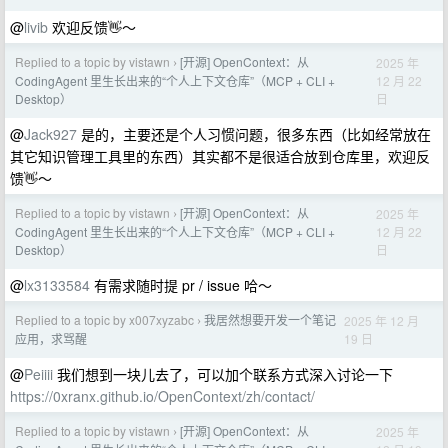
@
livib
欢迎反馈👋～
Replied to a topic by vistawn
[开源] OpenContext：从
2025 年
›
12 月 22
CodingAgent 里生长出来的“个人上下文仓库”（MCP + CLI +
日
Desktop）
@
Jack927
是的，主要还是个人习惯问题，很多东西（比如经常放在
其它知识管理工具里的东西）其实都不是很适合放到仓库里，欢迎反
馈👋～
Replied to a topic by vistawn
[开源] OpenContext：从
2025 年
›
12 月 22
CodingAgent 里生长出来的“个人上下文仓库”（MCP + CLI +
日
Desktop）
@
lx3133584
有需求随时提 pr / issue 哈～
Replied to a topic by x007xyzabc
我居然想要开发一个笔记
2025 年 12 月
›
19 日
应用，求骂醒
@
Peiiii
我们想到一块儿去了，可以加个联系方式深入讨论一下
https://0xranx.github.io/OpenContext/zh/contact/
Replied to a topic by vistawn
[开源] OpenContext：从
2025 年
›