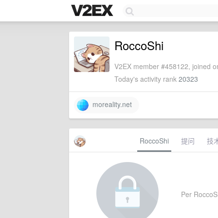
RoccoShi
V2EX member #458122, joined on
Today's activity rank
20323
moreality.net
RoccoShi
提问
技
Per RoccoShi