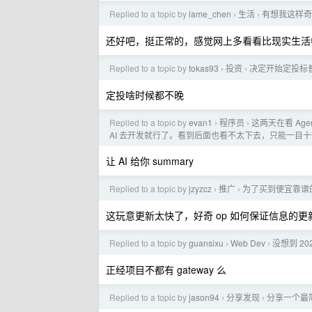
Replied to a topic by
lame_chen
生活
有想我这样奇
›
›
还好吧，挺正常的，感觉网上多看看比现实生活
Replied to a topic by
tokas93
投资
决定开始定投标普 
›
›
定投啥时候都不晚
Replied to a topic by
evan1
程序员
这两天在看 Ag
›
›
AI 去开发就行了。看到后面也看不太下去，只能一目
让 AI 给你 summary
Replied to a topic by
jzyzcz
推广
为了买到便宜靠谱的
›
›
这玩意更新太快了，好奇 op 如何保证信息的更新
Replied to a topic by
guansixu
Web Dev
没想到 2
›
›
正经项目不都有 gateway 么
Replied to a topic by
jason94
分享发现
分享一个最简
›
›