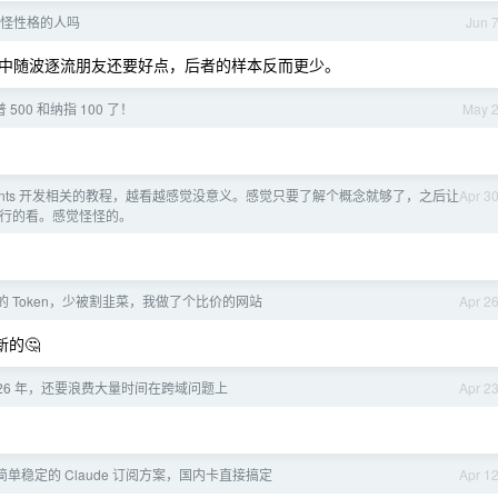
怪性格的人吗
Jun 
中随波逐流朋友还要好点，后者的样本反而更少。
500 和纳指 100 了！
May 
ents 开发相关的教程，越看越感觉没意义。感觉只要了解个概念就够了，之后让
Apr 3
十行的看。感觉怪怪的。
 Token，少被割韭菜，我做了个比价的网站
Apr 2
的🤔
026 年，还要浪费大量时间在跨域问题上
Apr 2
单稳定的 Claude 订阅方案，国内卡直接搞定
Apr 1