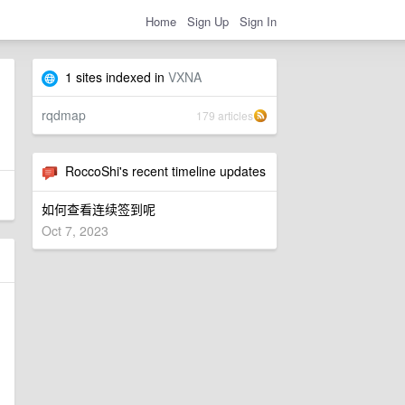
Home
Sign Up
Sign In
1 sites indexed in
VXNA
rqdmap
179 articles
RoccoShi's recent timeline updates
如何查看连续签到呢
Oct 7, 2023