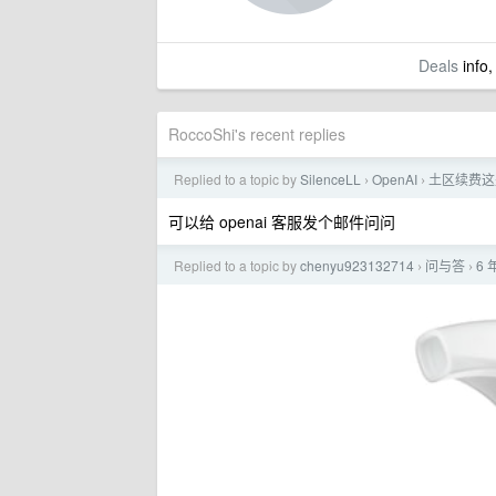
Deals
info,
RoccoShi's recent replies
Replied to a topic by
SilenceLL
OpenAI
土区续费这是
›
›
可以给 openai 客服发个邮件问问
Replied to a topic by
chenyu923132714
问与答
6
›
›