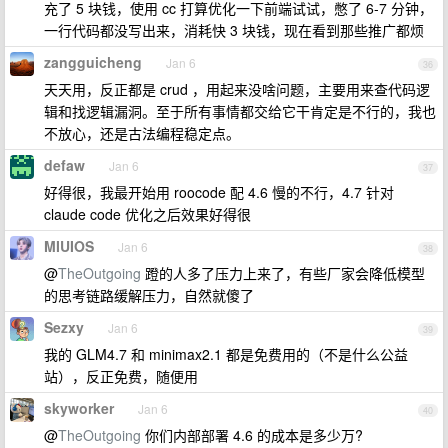
充了 5 块钱，使用 cc 打算优化一下前端试试，憋了 6-7 分钟，
一行代码都没写出来，消耗快 3 块钱，现在看到那些推广都烦
zangguicheng
Jan 6
36
天天用，反正都是 crud ，用起来没啥问题，主要用来查代码逻
辑和找逻辑漏洞。至于所有事情都交给它干肯定是不行的，我也
不放心，还是古法编程稳定点。
defaw
Jan 6
37
好得很，我最开始用 roocode 配 4.6 慢的不行，4.7 针对
claude code 优化之后效果好得很
MIUIOS
Jan 6
38
@
TheOutgoing
蹬的人多了压力上来了，有些厂家会降低模型
的思考链路缓解压力，自然就傻了
Sezxy
Jan 6
39
我的 GLM4.7 和 minimax2.1 都是免费用的（不是什么公益
站），反正免费，随便用
skyworker
Jan 6
40
@
TheOutgoing
你们内部部署 4.6 的成本是多少万?