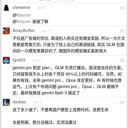
clemente
Jan 7
90
@
Kaiyuan
@
Kaiyuan
谢谢了解
ArrayBuffer
Jan 7
91
不仅是广告做的到位, 邀请别人购买还有赠金奖励, 所以一大片文
章都是赞美它的, 只是为了挂上自己的邀请链接, 其实 GLM 在国
内的一众模型里算好的了, 跟国外的模型确实差距很大
lgc653
Jan 7
92
gemini pro 制定 plan ，GLM 负责打螺丝，我深度信任的方案，
已经接管我手头上的各个项目 90%以上的代码编写，当然，如
果你有钱，全用 gemini pro 、Opus 肯定更好，AI 有时候也靠
运气，上次有个布局问题 gemini pro 、Opus 、GLM 都搞不
定，最终我换成 gemini flash 3 搞定了
tlerbao
Jan 7
93
说了多少遍了，不要再国产模型上浪费时间，浪费生命
全是狗屎，跑分没输过，实测没赢过