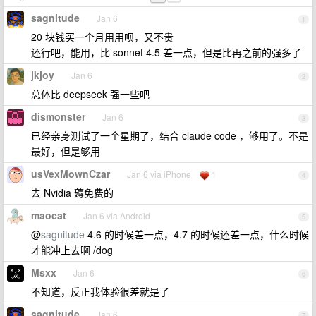
sagnitude
Jan 6
1
20 块钱买一个月用用呗，又不贵
还行吧，能用，比 sonnet 4.5 差一点，但是比再之前的强多了
jkjoy
Jan 6
2
总体比 deepseek 强一些吧
dismonster
Jan 6
3
已经亲身测试了一个星期了，结合 claude code ，够用了。不是
最好，但是够用
usVexMownCzar
Jan 6 via iPhone
1
4
去 Nvidia 薅免费的
maocat
Jan 6 via Android
5
@
sagnitude
4.6 的时候差一点，4.7 的时候还差一点，什么时候
才能冲上去啊 /dog
Msxx
Jan 6
6
不知道，反正我体验很差就是了
sagnitude
Jan 6
7