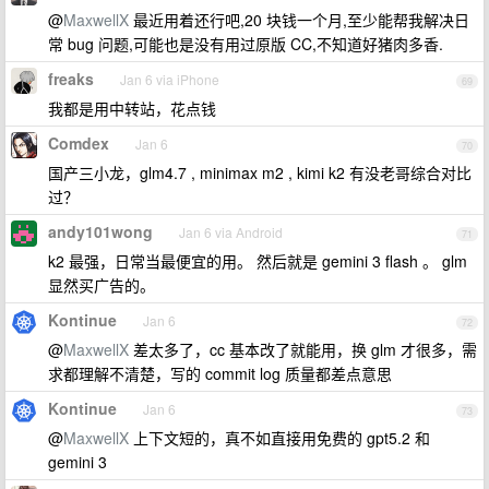
@
MaxwellX
最近用着还行吧,20 块钱一个月,至少能帮我解决日
常 bug 问题,可能也是没有用过原版 CC,不知道好猪肉多香.
freaks
Jan 6 via iPhone
69
我都是用中转站，花点钱
Comdex
Jan 6
70
国产三小龙，glm4.7 , minimax m2 , kimi k2 有没老哥综合对比
过？
andy101wong
Jan 6 via Android
71
k2 最强，日常当最便宜的用。 然后就是 gemini 3 flash 。 glm
显然买广告的。
Kontinue
Jan 6
72
@
MaxwellX
差太多了，cc 基本改了就能用，换 glm 才很多，需
求都理解不清楚，写的 commit log 质量都差点意思
Kontinue
Jan 6
73
@
MaxwellX
上下文短的，真不如直接用免费的 gpt5.2 和
gemini 3