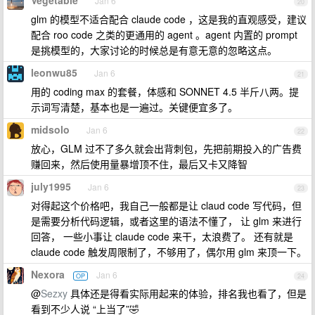
Vegetable
Jan 6
20
glm 的模型不适合配合 claude code ，这是我的直观感受，建议
配合 roo code 之类的更通用的 agent 。agent 内置的 prompt
是挑模型的，大家讨论的时候总是有意无意的忽略这点。
leonwu85
Jan 6
21
用的 coding max 的套餐，体感和 SONNET 4.5 半斤八两。提
示词写清楚，基本也是一遍过。关键便宜多了。
midsolo
Jan 6
22
放心，GLM 过不了多久就会出背刺包，先把前期投入的广告费
赚回来，然后使用量暴增顶不住，最后又卡又降智
july1995
Jan 6
23
对得起这个价格吧，我自己一般都是让 claud code 写代码，但
是需要分析代码逻辑，或者这里的语法不懂了， 让 glm 来进行
回答， 一些小事让 claude code 来干，太浪费了。 还有就是
claude code 触发周限制了，不够用了，偶尔用 glm 来顶一下。
Nexora
Jan 6
OP
24
@
Sezxy
具体还是得看实际用起来的体验，排名我也看了，但是
看到不少人说 “上当了”🤣