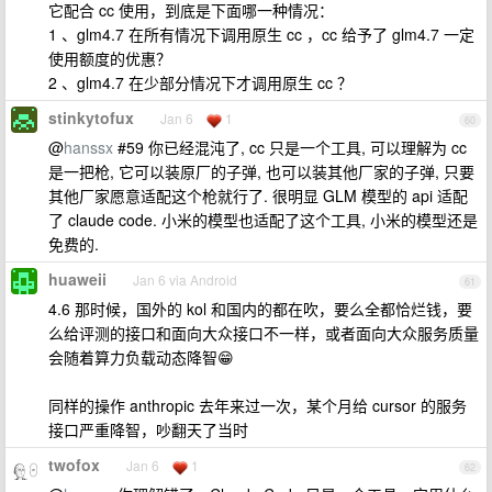
它配合 cc 使用，到底是下面哪一种情况：
1 、glm4.7 在所有情况下调用原生 cc ，cc 给予了 glm4.7 一定
使用额度的优惠？
2 、glm4.7 在少部分情况下才调用原生 cc ？
stinkytofux
Jan 6
1
60
@
hanssx
#59 你已经混沌了, cc 只是一个工具, 可以理解为 cc
是一把枪, 它可以装原厂的子弹, 也可以装其他厂家的子弹, 只要
其他厂家愿意适配这个枪就行了. 很明显 GLM 模型的 api 适配
了 claude code. 小米的模型也适配了这个工具, 小米的模型还是
免费的.
huaweii
Jan 6 via Android
61
4.6 那时候，国外的 kol 和国内的都在吹，要么全都恰烂钱，要
么给评测的接口和面向大众接口不一样，或者面向大众服务质量
会随着算力负载动态降智😁
同样的操作 anthropic 去年来过一次，某个月给 cursor 的服务
接口严重降智，吵翻天了当时
twofox
Jan 6
1
62