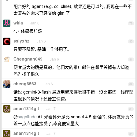
配合好的 agent (e.g. cc, cline), 效果还是可以的, 我现在一些不
太复杂的需求已经交给 glm 了
wkla
Jan 6
79
4.7 体感很垃圾
sslyxhz
Jan 6
80
只要不降智, 基础工作够用了。
Chengnan049
Jan 6
81
便宜量大的确是真的，他们发的推广邮件在哪里关掉有人知道
吗？找了很久
cheng6563
Jan 6
82
话说 gemini-3-flash 最近用起来感觉很不错，没比那些一线模型
差很多的情况下还便宜快速。
anan1314git
Jan 7
83
@
sagnitude
#1 光看评分是比 sonnet 4.5 更强的, 体感就算真的
差一点点也能接受了,毕竟便宜量大
anan1314git
Jan 7
84