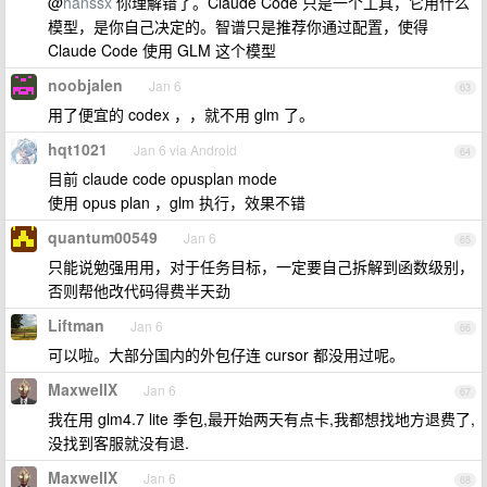
@
hanssx
你理解错了。Claude Code 只是一个工具，它用什么
模型，是你自己决定的。智谱只是推荐你通过配置，使得
Claude Code 使用 GLM 这个模型
noobjalen
Jan 6
63
用了便宜的 codex ，，就不用 glm 了。
hqt1021
Jan 6 via Android
64
目前 claude code opusplan mode
使用 opus plan ，glm 执行，效果不错
quantum00549
Jan 6
65
只能说勉强用用，对于任务目标，一定要自己拆解到函数级别，
否则帮他改代码得费半天劲
Liftman
Jan 6
66
可以啦。大部分国内的外包仔连 cursor 都没用过呢。
MaxwellX
Jan 6
67
我在用 glm4.7 lite 季包,最开始两天有点卡,我都想找地方退费了,
没找到客服就没有退.
MaxwellX
Jan 6
68