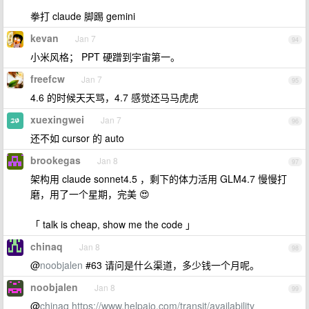
拳打 claude 脚踢 gemini
kevan
Jan 7
94
小米风格； PPT 硬蹭到宇宙第一。
freefcw
Jan 7
95
4.6 的时候天天骂，4.7 感觉还马马虎虎
xuexingwei
Jan 7
96
还不如 cursor 的 auto
brookegas
Jan 8
97
架构用 claude sonnet4.5 ，剩下的体力活用 GLM4.7 慢慢打
磨，用了一个星期，完美 😍
「 talk is cheap, show me the code 」
chinaq
Jan 8
98
@
noobjalen
#63 请问是什么渠道，多少钱一个月呢。
noobjalen
Jan 8
99
@
chinaq
https://www.helpaio.com/transit/availability