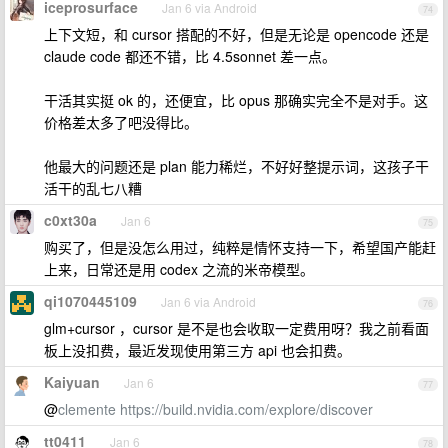
iceprosurface
Jan 6 via Android
74
上下文短，和 cursor 搭配的不好，但是无论是 opencode 还是
claude code 都还不错，比 4.5sonnet 差一点。
干活其实挺 ok 的，还便宜，比 opus 那确实完全不是对手。这
价格差太多了吧没得比。
他最大的问题还是 plan 能力稀烂，不好好整提示词，这孩子干
活干的乱七八糟
c0xt30a
Jan 6
75
购买了，但是没怎么用过，纯粹是情怀支持一下，希望国产能赶
上来，日常还是用 codex 之流的米帝模型。
qi1070445109
Jan 6 via Android
76
glm+cursor ，cursor 是不是也会收取一定费用呀？我之前看面
板上没扣费，最近发现使用第三方 api 也会扣费。
Kaiyuan
Jan 6
77
@
clemente
https://build.nvidia.com/explore/discover
tt0411
Jan 6
78