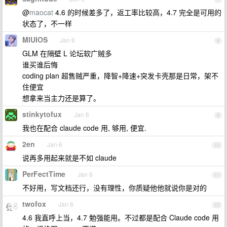
@
maocat
4.6 的时候差多了，返工率比较高，4.7 完全是可用的
状态了，不一样
MIUIOS
Jan 6
8
GLM 在隔壁 L 论坛软广贼多
谁买谁后悔
coding plan 超售贼严重，降智+降速+突发卡壳那是日常，架不
住便宜
想拿来当主力还是算了。
stinkytofux
Jan 6
9
我也在配合 claude code 用, 够用, 便宜.
2en
Jan 6
10
说再多用起来就是不如 claude
PerFectTime
Jan 6
11
不好用，写文档还行，没有理性，你质疑他他就说你是对的
twofox
Jan 6
12
4.6 我直呼上当，4.7 勉强能用。不过都是配合 Claude code 用