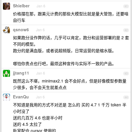
Shielber
Jan 6
41
价格摆在那，跟美元计费的那些大模型比就是量大管饱，还要啥
自行车
qsnow6
Jan 6
42
如果跑分没作弊的话，几乎可以肯定，跑分和运营部署的是 2 套
不同的模型。
跑分的是满血版，或者说超频版，日常运营的是缩水版。
哪怕你贵点也行吧，最烦这种宣传与实际不一致的产品。
jjtang11
Jan 6
43
既然这么不堪，minimax2.1 会不会好点，但是好像模型参数量
少很多，会不会天生就差点点
EvanQu
Jan 6
44
不知道是我用的方式不对还是 怎么的 买的 4.7 1 千万 token 半
小时没了
送的几百万 4.6 也是半小时
送的 4.5 太拉了
卧室配合 cursor 使用的