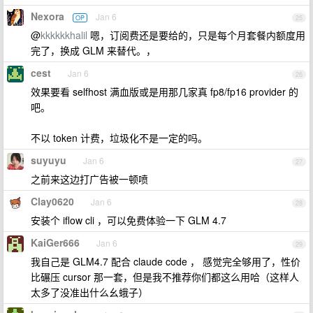
Nexora
Jan 6
OP
25
@
kkkkkkhalil
嗯，订阅费还是要给的，只是每个月套餐内额度用
完了，换成 GLM 来替代。，
cest
Jan 6
26
效果要看 selfhost 满血版或是用那几家真 fp8/fp16 provider 的
吧。
不以 token 计费，垃圾化不是一定的吗。
suyuyu
Jan 6
27
之前来这边打广告被一顿喷
Clay0620
Jan 6
28
安装个 iflow cli ，可以免费体验一下 GLM 4.7
KaiGer666
Jan 6
29
我自己是 GLM4.7 配合 claude code ， 感觉完全够用了，性价
比碾压 cursor 那一套，但是我不推荐你们都这么用哈（这样人
太多了没准出什么幺蛾子）