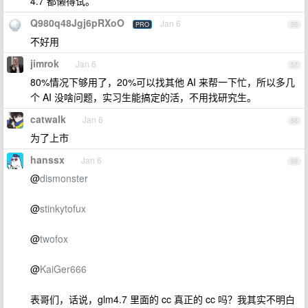
4.7 都懒得试。
Q980q48Jgj6pRXoO
Jan 6
PRO
56
不好用
jimrok
Jan 6
57
80%情况下够用了，20%可以找其他 AI 来帮一下忙，所以多几
个 AI 没啥问题，实习生能搞定的活，不用找研究生。
catwalk
Jan 6
58
为了上市
hanssx
Jan 6
59
@
dismonster
@
stinkytofux
@
twofox
@
KaiGer666
表哥们，话说，glm4.7 里面的 cc 真正的 cc 吗？我其实不明白