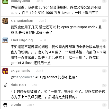
baoziyucha
Jan 6
30
体验很差，我是拿 cursor 配合使用的。感觉又慢又笨远不如
auto ，而且 19.9 买的 1000 万多 token ，一晚上就用完了
xiangqiankan
Jan 6
31
我深度使用了几天 感觉还可以 比 opus gemini3pro codex 差一
些 但是和其他的比就不差了
TheOutgoing
Jan 6
32
不知道是不是部署的问题，我公司内部部署的全参数版本感觉比
官方的聪明。。。官方的 4.6 用了一个月就降智，内部的 4.6 可
用性一直非常高，部署 4.7 后基本上可以一直用了，感觉比
gemini-3-flash 还好用一点
akiyamamio
Jan 6
33
@
xiangqiankan
#31 跟 sonnet 比都不差嘛？
dufu1991
Jan 6
34
4.6 的时候就被骗了，买了一季度，完全用不了。我感觉这是官
方为了上市先吸引用户，后期肯定会降智的。
elonlo
Jan 6
35