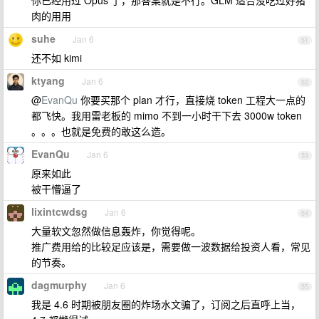
你已经用过 Opus 了，那答案就是不行。GLM 适合没吃过好猪
肉的用用
suhe
Jan 6
51
还不如 kimi
ktyang
Jan 6
52
@
EvanQu
你要买那个 plan 才行，直接烧 token 工程大一点的
都飞快。我用雷老板的 mimo 不到一小时干下去 3000w token
。。。也就是免费的敢这么造。
EvanQu
Jan 6
53
原来如此
被干懵逼了
lixintcwdsg
Jan 6
54
大量软文忽然做信息轰炸，你觉得呢。
推广费用给的比较足应该是，需要做一波数据给投资人看，常见
的节奏。
dagmurphy
Jan 6
55
我是 4.6 时期被朋友圈的炸场水文骗了，订阅之后直呼上当，