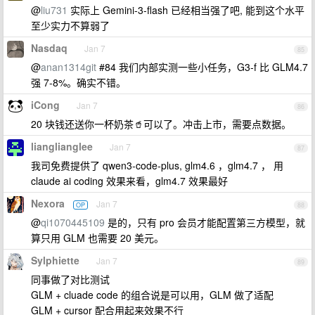
@
liu731
实际上 Gemini-3-flash 已经相当强了吧, 能到这个水平
至少实力不算弱了
Nasdaq
Jan 7
85
@
anan1314git
#84 我们内部实测一些小任务，G3-f 比 GLM4.7
强 7-8%。确实不错。
iCong
Jan 7
86
20 块钱还送你一杯奶茶🥤可以了。冲击上市，需要点数据。
lianglianglee
Jan 7
87
我司免费提供了 qwen3-code-plus, glm4.6 ，glm4.7 ， 用
claude ai coding 效果来看，glm4.7 效果最好
Nexora
Jan 7
OP
88
@
qi1070445109
是的，只有 pro 会员才能配置第三方模型，就
算只用 GLM 也需要 20 美元。
Sylphiette
Jan 7
89
同事做了对比测试
GLM + cluade code 的组合说是可以用，GLM 做了适配
GLM + cursor 配合用起来效果不行