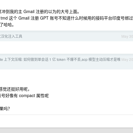
意冲到我的主 Gmail 注册的以为的大号上面。
md 这个 Gmail 注册 GPT 账号不知道什么时候用的接码平台印度号绑过
了哈哈。
.0 中文汉化注入工具
May 3
ode 上下文压缩: 如何做到单会话 1 亿 token 不爆不丢,acp 模型主动压缩才是唯
May 2
我感觉还挺好用呢，
好像有 compact 属性呢
果吗？