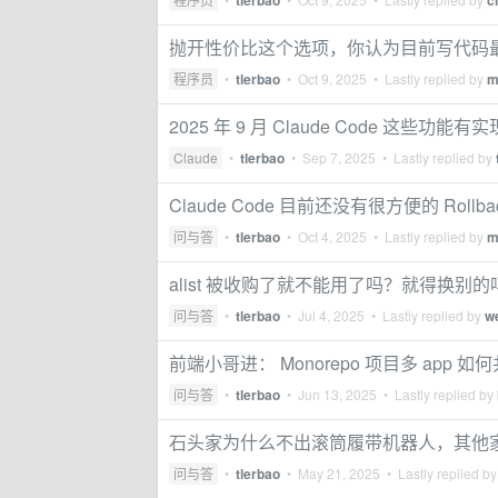
tlerbao
c
抛开性价比这个选项，你认为目前写代码
程序员
•
tlerbao
•
Oct 9, 2025
• Lastly replied by
m
2025 年 9 月 Claude Code 这些
Claude
•
tlerbao
•
Sep 7, 2025
• Lastly replied by
Claude Code 目前还没有很方便的 Rollback
问与答
•
tlerbao
•
Oct 4, 2025
• Lastly replied by
m
alist 被收购了就不能用了吗？就得换别的
问与答
•
tlerbao
•
Jul 4, 2025
• Lastly replied by
w
前端小哥进： Monorepo 项目多 app 如何
问与答
•
tlerbao
•
Jun 13, 2025
• Lastly replied by
石头家为什么不出滚筒履带机器人，其他
问与答
•
tlerbao
•
May 21, 2025
• Lastly replied b