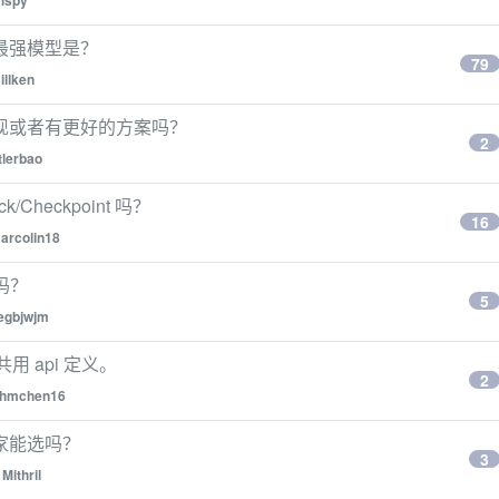
hspy
最强模型是？
79
illken
功能有实现或者有更好的方案吗？
2
tlerbao
/Checkpoint 吗？
16
arcolin18
吗？
5
egbjwjm
共用 api 定义。
2
hmchen16
家能选吗？
3
y
Mithril