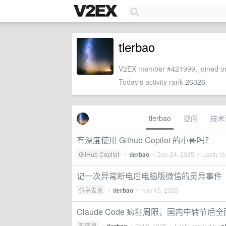
tlerbao
V2EX member #421999, joined on
Today's activity rank
26326
tlerbao
提问
技术
有深度使用 Github Copilot 的小哥吗？
GitHub Copilot
•
tlerbao
•
Dec 24, 2025
• Lastly re
记一次异常断电后电脑版微信的灵异事件
分享发现
•
tlerbao
•
Nov 15, 2025
Claude Code 疯狂周限，国内中转节
程序员
•
•
Oct 9, 2025
• Lastly replied by