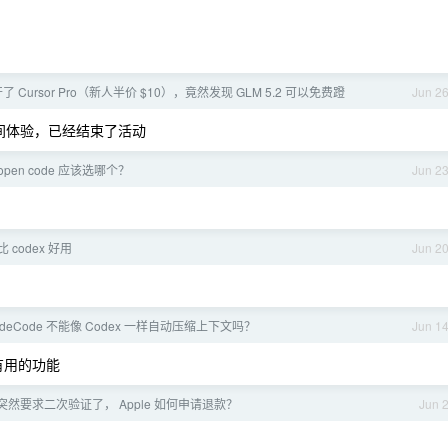
。
 Cursor Pro（新人半价 $10），竟然发现 GLM 5.2 可以免费蹬
Jun 2
间体验，已经结束了活动
和 open code 应该选哪个？
Jun 2
 比 codex 好用
Jun 2
udeCode 不能像 Codex 一样自动压缩上下文吗？
Jun 1
有用的功能
账户突然要求二次验证了， Apple 如何申请退款？
Jun 