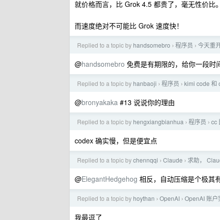
就价格而言，比 Grok 4.5 都贵了，毫无性价比
而速度绝对不可能比 Grok 速度快！
Replied to a topic by
handsomebro
程序员
今天重开了
›
›
@
handsomebro
免费是有期限的，给你一段时
Replied to a topic by
hanbaoji
程序员
kimi code 
›
›
@
bronyakaka
#13 说说你的理由
Replied to a topic by
hengxiangbianhua
程序员
cc
›
›
codex 确实慢，但是便宜点
Replied to a topic by
chennqqi
Claude
求助， Cla
›
›
@
ElegantHedgehog
相反，自动压缩是个极其
Replied to a topic by
hoythan
OpenAI
OpenAI 
›
›
我最逗了