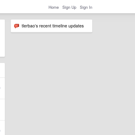
Home
Sign Up
Sign In
tlerbao's recent timeline updates