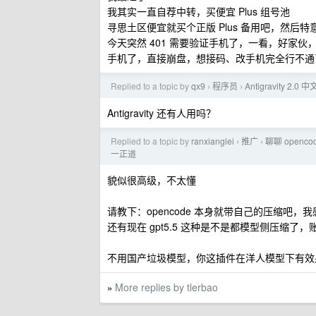
我其实一直自荐中转，买便宜 Plus 组号池
寻思土区便宜就买个正版 Plus 备用吧，然后特
今天突然 401 需要验证手机了，一看，好家伙，t
手机了，直接崩盘，想接码、改手机完全行不通
Replied to a topic by
qx9
程序员
Antigravity 2
›
›
Antigravity 还有人用吗？
Replied to a topic by
ranxianglei
推广
聊聊 openc
›
›
一正道
貌似很高级，不太懂
请教下：opencode 本身就带自己的压缩吧，
还有现在 gpt5.5 这种是不是都模型侧压缩了，账号
不用国产垃圾模型，你这插件在洋人模型下有效
More replies by tlerbao
»