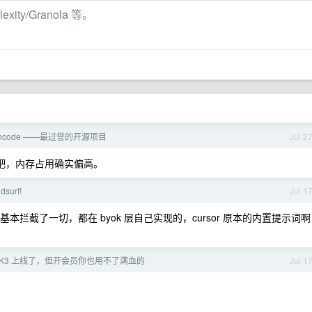
xity/Granola 等。
encode ——最过誉的开源项目
Jul 2
等看看吧，内存占用确实偏高。
surf!
Jul 1
为他基本拦截了一切，都在 byok 层自己实现的，cursor 原本的内置提示词啊
 的 K3 上线了，但开会员你也用不了满血的
Jul 1