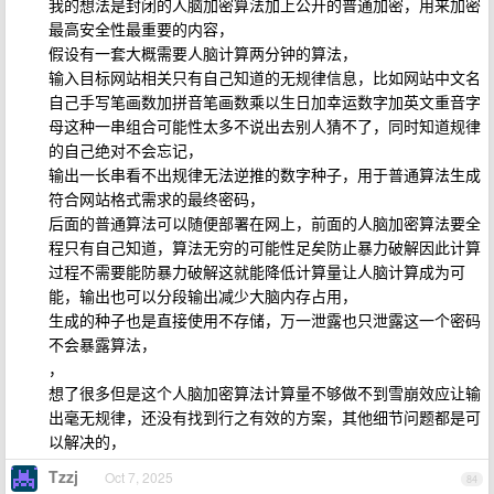
我的想法是封闭的人脑加密算法加上公开的普通加密，用来加密
最高安全性最重要的内容，
假设有一套大概需要人脑计算两分钟的算法，
输入目标网站相关只有自己知道的无规律信息，比如网站中文名
自己手写笔画数加拼音笔画数乘以生日加幸运数字加英文重音字
母这种一串组合可能性太多不说出去别人猜不了，同时知道规律
的自己绝对不会忘记，
输出一长串看不出规律无法逆推的数字种子，用于普通算法生成
符合网站格式需求的最终密码，
后面的普通算法可以随便部署在网上，前面的人脑加密算法要全
程只有自己知道，算法无穷的可能性足矣防止暴力破解因此计算
过程不需要能防暴力破解这就能降低计算量让人脑计算成为可
能，输出也可以分段输出减少大脑内存占用，
生成的种子也是直接使用不存储，万一泄露也只泄露这一个密码
不会暴露算法，
，
想了很多但是这个人脑加密算法计算量不够做不到雪崩效应让输
出毫无规律，还没有找到行之有效的方案，其他细节问题都是可
以解决的，
Tzzj
Oct 7, 2025
84