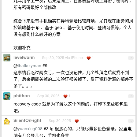
几年用不上一次，后果是同上，在易暴露环境上解密了密码库，
所有密码最好全部修改
综合下来没有手机确实在异地登陆比较麻烦，尤其现在服务的风
控策略基于 ip 、基于 geo 、基于使用时间、登陆习惯等，个人
没有想到什么较好的方案
欢迎补充
levelworm
Sep 30, 2025 via iPhone
1
15
@
thatlazyman
#9
这事情我吃过两次亏，一次也没记住，几个礼拜之后就找不到
了，后来把能关掉的二次验证都关掉了，反正资料泄漏的都差不
多了。。。
phithon
Sep 30, 2025
1
16
recovery code 就是为了解决这个问题的，打印下来放钱包里
吧。
SilentOrFight
Sep 30, 2025
1
17
@
yuanxing008
#3 tg 很恶心的，只能尽量多设备登录，家里电
脑有几台登几台，手机也多登