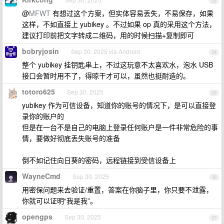
33
@
MFWT
有想过这个方案，但实体容易丢失，不易保存，如果
这样，不如直接上 yubikey 。不过如果 op 真的采用这个方法，
建议打印前把文字转成二维码，用的时候扫描+复制即可
bobryjosin
Sep 30, 2025 via Android
34
整个 yubikey 挂钥匙串上，不过这玩意不太喜欢水，泡水 USB
接口会暂时用不了，得晾干才可以，虽然也挺耐造的。
totoro625
Sep 30, 2025
35
yubikey 作为可信设备，知道你的账号的情况下，是可以直接登
录你的账户的
但是在一台不是自己的电脑上登录任何账户是一件非常危险的事
情，要做好彻底丢失账号的准备
倒不如记住向日葵的密码，远程链接到受信设备上
WayneCmd
Sep 30, 2025
36
用密保问题来去验证/重置，答案在你脑子里，你只要不泄露，
你就可以证明“我是我”。
opengps
Sep 30, 2025
37