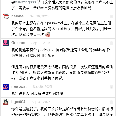
@
yuanxing008
请问这个后来怎么解决的啊？我现在也登录不上
了，需要从一台已经重装系统的电脑上接收验证码
helone
Sep 30, 2025
5
我的基本上都存在在 1passwrod 上，在某个二次元网站上注册
了个小号，签名就是我的 Secret Key ，曾经用过几次，用过一
次后我就会重置一次
Greenm
Sep 30, 2025
6
我的钥匙串有个 yubikey ， 同时家里还有个备用的 yubikey 作
为备份，可以应付部份场景。
但是国内的很多场景不太适用，国内很多二次认证还是用的短信
作为 MFA ， 所以这种场景比较烦，只能通过邮箱重置账号密
码，或者干脆等拿到手机了再说。
newpost
Sep 30, 2025
7
紧急联系人 可以解决你的问题吗
bgm004
Sep 30, 2025
8
你倒是提醒我了，我的二步验证是加密导出多处备份的，解密的
密码在密码管理器上。但是密码管理器也要二步验证。如果我没