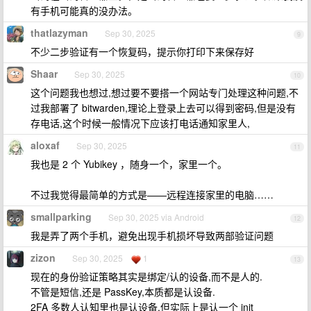
有手机可能真的没办法。
thatlazyman
Sep 30, 2025
9
不少二步验证有一个恢复码，提示你打印下来保存好
Shaar
Sep 30, 2025
10
这个问题我也想过,想过要不要搭一个网站专门处理这种问题,不
过我部署了 bitwarden,理论上登录上去可以得到密码,但是没有
存电话,这个时候一般情况下应该打电话通知家里人,
aloxaf
Sep 30, 2025
11
我也是 2 个 Yubikey ，随身一个，家里一个。
不过我觉得最简单的方式是——远程连接家里的电脑……
smallparking
Sep 30, 2025 via Android
12
我是弄了两个手机，避免出现手机损坏导致两部验证问题
zizon
Sep 30, 2025
1
13
现在的身份验证策略其实是绑定/认的设备,而不是人的.
不管是短信,还是 PassKey,本质都是认设备.
2FA 多数人认知里也是认设备,但实际上是认一个 init