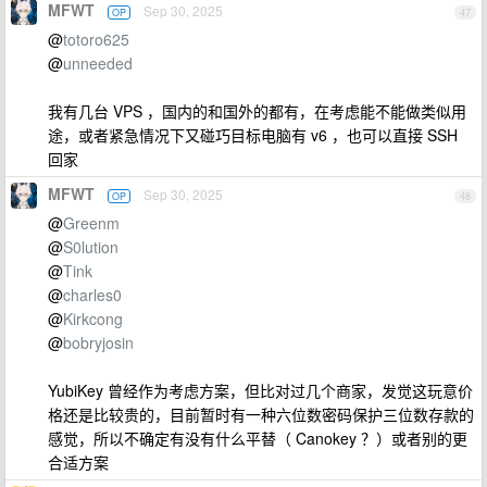
MFWT
Sep 30, 2025
OP
47
@
totoro625
@
unneeded
我有几台 VPS ，国内的和国外的都有，在考虑能不能做类似用
途，或者紧急情况下又碰巧目标电脑有 v6 ，也可以直接 SSH
回家
MFWT
Sep 30, 2025
OP
48
@
Greenm
@
S0lution
@
Tink
@
charles0
@
Kirkcong
@
bobryjosin
YubiKey 曾经作为考虑方案，但比对过几个商家，发觉这玩意价
格还是比较贵的，目前暂时有一种六位数密码保护三位数存款的
感觉，所以不确定有没有什么平替（ Canokey ？）或者别的更
合适方案