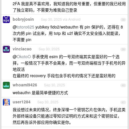
2FA 我是真不喜欢用，我知道我的账号重要，但重要的我已经用
了独立密码，不需要为难我自己登录
bobryjosin
Sep 30, 2025 via Android
38
@
totoro625
yubikey fido2/webauthn 有 pin 保护的，还得在 8
次内把 pin 试出来，用 totp 和 u2f 确实不太安全插入就能读，
不需要 pin
vinciacao
Sep 30, 2025
39
@
OkotoO
手表使用 esim 的一号双终端其实是蛮好的一个选
择，一般情况下手表不会离身，而一号双终端相当于手机号的异
地双活
在最终的 recovery 手段包含手机号的情况下还是蛮好用的
whoami9426
Sep 30, 2025
40
webauthn 是最简单便捷的方式
user1284
Sep 30, 2025
41
我设想过未来的情况，终身深埋一个密钥芯片在体内，手机这类
外部终端设备只能通过零知识证明的方式来和这个密钥验证，
然后再告诉外部应用你确实是你。