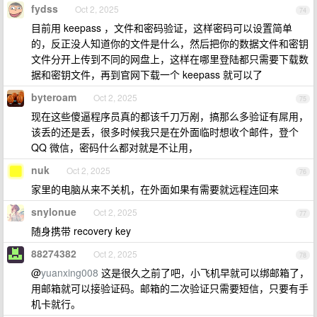
fydss
Oct 2, 2025
74
目前用 keepass ，文件和密码验证，这样密码可以设置简单
的，反正没人知道你的文件是什么，然后把你的数据文件和密钥
文件分开上传到不同的网盘上，这样在哪里登陆都只需要下载数
据和密钥文件，再到官网下载一个 keepass 就可以了
byteroam
Oct 2, 2025
75
现在这些傻逼程序员真的都该千刀万剐，搞那么多验证有屌用，
该丢的还是丢，很多时候我只是在外面临时想收个邮件，登个
QQ 微信，密码什么都对就是不让用，
nuk
Oct 2, 2025
76
家里的电脑从来不关机，在外面如果有需要就远程连回来
snylonue
Oct 2, 2025
77
随身携带 recovery key
88274382
Oct 2, 2025
78
@
yuanxing008
这是很久之前了吧，小飞机早就可以绑邮箱了，
用邮箱就可以接验证码。邮箱的二次验证只需要短信，只要有手
机卡就行。