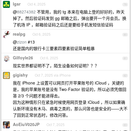
lgsr
Oct 4, 2025
79
@
88274382
不管用，我的 tg 本来在电脑上登的好好的，昨天
掉了。然后验证码发到 gg 邮箱之后，弹出要开一个月会员。换
了机场 IP ，邮箱验证码之后还是要给手机发短信验证码
realpg
Oct 6, 2025
80
@
zizon
#13
还是国内的银行卡三要素四要素验证简单粗暴
Gilfoyle26
Oct 6, 2025
81
现实世界都证明不了，陌生设备如何证明？？？
gigishy
Oct 7, 2025 via iPhone
82
我在 iPhone 上设置可以网页打开苹果账号的 iCloud ，关键的
是，我的苹果账号是没有 Two-Factor 验证的，所以必须凭借回
答 2/3 个问题才能进得去。
因为这种情形只在紧急时候使用网页登录 iCloud ，所以如果确
认新环境没有木马、病毒之类的，那么问答也是安全的——大不
了回到正常状态时，修改问答。
AoEiuV020JP
Oct 7, 2025
83