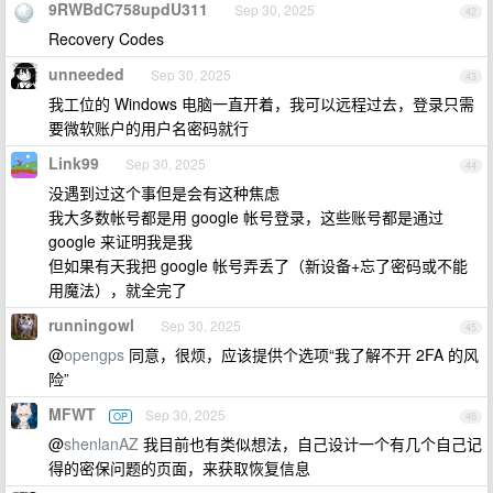
9RWBdC758updU311
Sep 30, 2025
42
Recovery Codes
unneeded
Sep 30, 2025
43
我工位的 Windows 电脑一直开着，我可以远程过去，登录只需
要微软账户的用户名密码就行
Link99
Sep 30, 2025
44
没遇到过这个事但是会有这种焦虑
我大多数帐号都是用 google 帐号登录，这些账号都是通过
google 来证明我是我
但如果有天我把 google 帐号弄丢了（新设备+忘了密码或不能
用魔法），就全完了
runningowl
Sep 30, 2025
45
@
opengps
同意，很烦，应该提供个选项“我了解不开 2FA 的风
险”
MFWT
Sep 30, 2025
OP
46
@
shenlanAZ
我目前也有类似想法，自己设计一个有几个自己记
得的密保问题的页面，来获取恢复信息