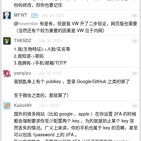
份码修改，但你也要记住
MFWT
Sep 30, 2025
OP
55
@
november
有是有，但是我 VW 开了二步验证，网页版也需要
（当然还有个较为重要的因素是 VW 位于内网）
THESDZ
Sep 30, 2025
56
1.我(生物特征)->人脸/实名等
2.我知道->密码
3.我拥有->手机/邮箱/TOTP
yanqiyu
Sep 30, 2025
57
我钥匙串上有个 yubikey ，登录 Google/GitHub 之类的够了
至于微信之类的，那就算了）
KaitoHH
Oct 1, 2025
58
国外的很多网站（比如 google 、apple ）在你设置 2FA 的时候
都会强制要求你至少配置两个 key ，为的就是防止某个 key 突
然丢失的情况。广义上来讲，你的手机也属于 key 的范畴，甚至
可以包括 1password 上的 2FA 。