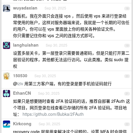
wuyadaxian
Sep 30, 2025
18
跳板机，我在外面只会连接 vps ，然后使用 vps 来进行登录经
常使用的账户，这样对服务器端来说，我就是一个长期的可信任
的用户。你可以在 vps 里面放上你的相关各种验证文件。
你只需要记住你和 vps 之间的连接方式即可。
langhuishan
Sep 30, 2025
19
设置多层关卡，第一层登录只需要普通密码，但是只能打开第二
层验证的程序，其他都无法运行访问。以此类推。类似 sudo 提
权
150530
Sep 30, 2025
20
@
iziv
用第三方客户端，有的登录是要手机验证码就行
EthanCN
Sep 30, 2025
21
如果只是想要随时查看 2FA 验证码的话，推荐自部署 2FAuth 这
个项目，网页登录在线查看已存储的所有 2FA 验证码。项目地
址：
https://github.com/Bubka/2FAuth
Kirkcong
Sep 30, 2025
22
recovery code 就是用来解决这个问题的，设置 MFA 时会提供