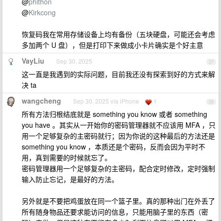
@
phithon
@
Kirkcong
恢复码我在常用存储设备上均有备份（五块硬盘，可能还会考虑
多加两个 U 盘），但是打印下来做成小卡片确实是个好主意
VayLiu
Sep 30, 2025
27
这一直是我遇到的实际问题，目前我还没有探索到好的方式来解
决 ta
wangcheng
Sep 30, 2025 via iPhone
1
28
所有方法归根结底就是 something you know 或者 something
you have 。其实从一开始你的密码管理器就不应该用 MFA ，只
用一个足够复杂的主密码就行；因为你说的这种最后的方法还是
something you know ，本质还是个密码，反而会因为平时不
用，真到需要的时候就忘了。
密码管理器用一个足够复杂的主密码，配合定时修改，定时强制
输入防止忘记，是最好的方法。
另外就是不要把鸡蛋放在同一个篮子里。真的那种出门在外丢了
所有随身物品还要求能访问的信息，只能用脑子里的东西（密