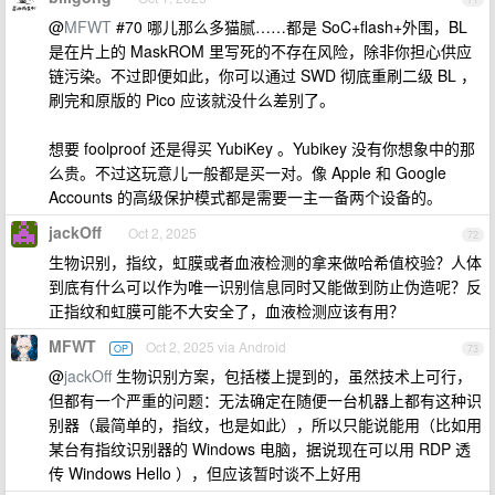
@
MFWT
#70 哪儿那么多猫腻……都是 SoC+flash+外围，BL
是在片上的 MaskROM 里写死的不存在风险，除非你担心供应
链污染。不过即便如此，你可以通过 SWD 彻底重刷二级 BL ，
刷完和原版的 Pico 应该就没什么差别了。
想要 foolproof 还是得买 YubiKey 。Yubikey 没有你想象中的那
么贵。不过这玩意儿一般都是买一对。像 Apple 和 Google
Accounts 的高级保护模式都是需要一主一备两个设备的。
jackOff
Oct 2, 2025
72
生物识别，指纹，虹膜或者血液检测的拿来做哈希值校验？人体
到底有什么可以作为唯一识别信息同时又能做到防止伪造呢？反
正指纹和虹膜可能不大安全了，血液检测应该有用？
MFWT
Oct 2, 2025 via Android
OP
73
@
jackOff
生物识别方案，包括楼上提到的，虽然技术上可行，
但都有一个严重的问题：无法确定在随便一台机器上都有这种识
别器（最简单的，指纹，也是如此），所以只能说能用（比如用
某台有指纹识别器的 Windows 电脑，据说现在可以用 RDP 透
传 Windows Hello ），但应该暂时谈不上好用