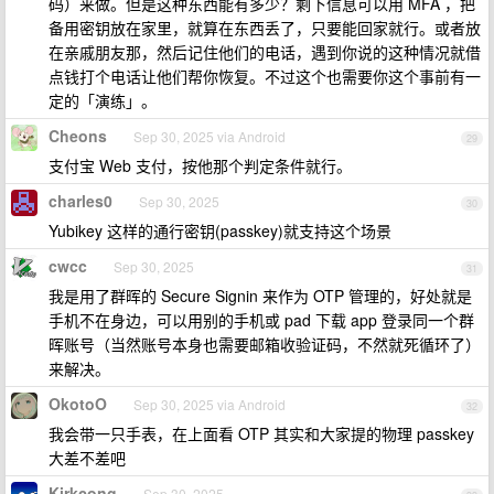
码）来做。但是这种东西能有多少？剩下信息可以用 MFA ，把
备用密钥放在家里，就算在东西丢了，只要能回家就行。或者放
在亲戚朋友那，然后记住他们的电话，遇到你说的这种情况就借
点钱打个电话让他们帮你恢复。不过这个也需要你这个事前有一
定的「演练」。
Cheons
Sep 30, 2025 via Android
29
支付宝 Web 支付，按他那个判定条件就行。
charles0
Sep 30, 2025
30
Yubikey 这样的通行密钥(passkey)就支持这个场景
cwcc
Sep 30, 2025
31
我是用了群晖的 Secure Signin 来作为 OTP 管理的，好处就是
手机不在身边，可以用别的手机或 pad 下载 app 登录同一个群
晖账号（当然账号本身也需要邮箱收验证码，不然就死循环了）
来解决。
OkotoO
Sep 30, 2025 via Android
32
我会带一只手表，在上面看 OTP 其实和大家提的物理 passkey
大差不差吧
Kirkcong
Sep 30, 2025