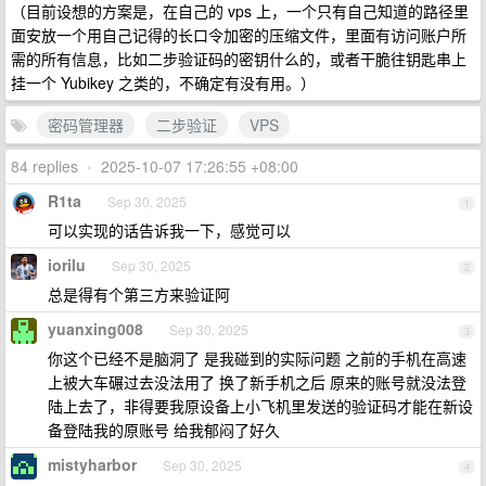
（目前设想的方案是，在自己的 vps 上，一个只有自己知道的路径里
面安放一个用自己记得的长口令加密的压缩文件，里面有访问账户所
需的所有信息，比如二步验证码的密钥什么的，或者干脆往钥匙串上
挂一个 Yubikey 之类的，不确定有没有用。）
密码管理器
二步验证
VPS
84 replies
•
2025-10-07 17:26:55 +08:00
R1ta
Sep 30, 2025
1
可以实现的话告诉我一下，感觉可以
iorilu
Sep 30, 2025
2
总是得有个第三方来验证阿
yuanxing008
Sep 30, 2025
3
你这个已经不是脑洞了 是我碰到的实际问题 之前的手机在高速
上被大车碾过去没法用了 换了新手机之后 原来的账号就没法登
陆上去了，非得要我原设备上小飞机里发送的验证码才能在新设
备登陆我的原账号 给我郁闷了好久
mistyharbor
Sep 30, 2025
4