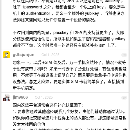
所以在实践中，不管是以前的 2FA 认证还是现在的 passkey ，
除了 1password 之外，我都会至少一个以上的 key ，要么是手
机上的 authenticator ，要么一个额外的 yubikey ，当然也没办
法排除某些网站只允许你设置一个设备的情况。
不过回到国内的场景，passkey 和 2FA 的支持就更少了，大部
分还是使用短信认证，所以手机如果丢了密码管理器和 yubikey
都救不了你，这个时候唯一的途径只有抓紧补办 sim 卡了。
gdfsjunjun
Oct 1, 2025
59
想象一下，以后 eSIM 普及后，万一手机突然坏了，情况不就等
于没有携带手机吗？如果一时去不了营业厅处理，有备用机也没
用，不就等于在新设备上证明自己？而且要是着急接打电话你也
没办法。总之太麻烦，要是实体 SIM 卡就简单多了，直接插到
新手机搞定。
jim9606
Oct 1, 2025
60
国内这些平台通常会这样补充认证因子：
1. 要求你通过其他途径联系几个好友，由他们辅助你通过认证。
如果你的社交账号连几个找得上的熟人都没有，那这账号通常也
没太大找回的价值