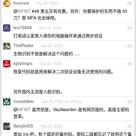
hcocoa
Sep 30, 2025
49
@
MFWT
#48 黑五买有优惠。另外：你要保护的东西不值 50
刀？那 MFA 也去掉吧。
leo72638
Sep 30, 2025
50
打电话让家里人用你的电脑操作来通过两步验证
TimPeake
Sep 30, 2025
51
生物识别不就是解决这个问题的 .....
xjzshttps
Sep 30, 2025
52
恢复代码就是用来解决二次验证设备无法使用的问题。
另外国内主流是人脸识别。
november
Sep 30, 2025 via iPhone
53
@
MFWT
虽然但是，Vaultwarden 是有网页版的，直接主密码
登录。
SanjinGG
Sep 30, 2025
54
类似 ins 吧，有个固定的备份码，密码二级都忘记了就用这个备