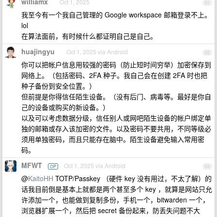
williamx
Oct 1, 2025
61
我至今有一个我自己管理的 Google workspace 邮箱登录不上。
lol
在算法面前，有时候什么都证明自己是自己。
huajingyu
Oct 1, 2025 via Android
62
你可以把帐户信息用较强的密码（防止短时间穷举）加密保存到
网络上。（包括密码、2FA 种子。我自己会在创建 2FA 时也把
种子备份到安全位置。）
但前提是你得信任陌生设备。（没有后门、病毒等。最好是你自
己的设备或购买的新设备。）
以及可以考虑数据分级，信任别人或网吧陌生设备的帐户绑定单
独的邮箱或存入该加密的文件。以及密码不要共用，不同等级必
须用单独密码，而且只能存在脑中。陌生设备避免输入常用密
码。
MFWT
Oct 1, 2025 via Android
OP
63
@
KaitoHH
TOTP/Passkey （硬件 key 没有用过，不太了解）的
话我目前倒是基本上就都是两个甚至多个 key ，就算是网站只允
许添加一个，也能做到复制多份，手机一个，bitwarden 一个，
浏览器扩展一个，然后把 secret 备份起来，防丢失问题不大