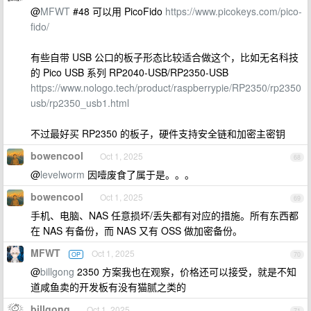
@
MFWT
#48 可以用 PicoFido
https://www.picokeys.com/pico-
fido/
有些自带 USB 公口的板子形态比较适合做这个，比如无名科技
的 Pico USB 系列 RP2040-USB/RP2350-USB
https://www.nologo.tech/product/raspberrypie/RP2350/rp2350
usb/rp2350_usb1.html
不过最好买 RP2350 的板子，硬件支持安全链和加密主密钥
bowencool
Oct 1, 2025
68
@
levelworm
因噎废食了属于是。。。
bowencool
Oct 1, 2025
69
手机、电脑、NAS 任意损坏/丢失都有对应的措施。所有东西都
在 NAS 有备份，而 NAS 又有 OSS 做加密备份。
MFWT
Oct 1, 2025
OP
70
@
billgong
2350 方案我也在观察，价格还可以接受，就是不知
道咸鱼卖的开发板有没有猫腻之类的
billgong
Oct 1, 2025
71