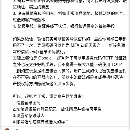
2. 辨认一些私密性略差的账号隐私信息，例如找出好友头像、收
货地址、买过的商品
3. 没有其他高风险因素，例如非常用登录地、极低活跃的账号、
过低的客户端版本
4. 终极手段，带证件线下认证，银行和运营商的最终手段
如果是微信，微信其实可以设置登录密码的，虽然你可能三年都
用不了一次，登录密码可以作为 MFA 认证因素之一，新设备通
常短信验证码+登录密码就行。
实际上哪怕是 Google ，2FA 除了可以用紧急代码/TOTP 验证器
之外也没太多好的手段，我不觉得一般大众能正确使用 TOTP
（例如这玩意是不应该云同步的，用户生成的认证密钥应该密封
在不可导出的容器内的），所以主流做法都是变成手机扫码/点
击授权等方法隐藏掉这个底层步骤。
所以，趁账号正常，重要账户趁早准备：
1.设置登录密码
2.淘汰设备留存登录记录，放住所里并维持可用性
3.设置紧急联系人
4.账号活动痕迹有点活人的样子