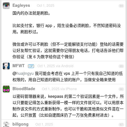
Eagleyes
Oct 1, 2025
64
国内的办法就是刷脸。
比如支付宝，银行 app ，陌生设备必须刷脸，不然知道密码没
用。刷脸秒过。
微信或许可以不刷脸（但不一定能解锁支付功能）登陆的话需要
让好友帮忙验证，这就需要你记得朋友电话，打电话告诉他们帮
你验证（发 6 为数字给你这个微信）
MFWT
Oct 1, 2025 via Android
OP
65
@
huajingyu
我可能会考虑在 vps 上开一个只有我自己知道的低
权限的，用自己知道的密码上锁的账户，当做安全箱来使用
BloodBlade
Oct 1, 2025 via iPhone
66
以密码管理器来说，keepass 的第二个验证因素是一个文件，所
以只要能记得怎么重新获得一模一样的文件就可以。可以用原本
制作该文件的方式重新制作，也可以干脆和其他类似文件混在一
起，公开放置（比如自建图床扔了一万张免费素材进去）。
billgong
Oct 1, 2025
67