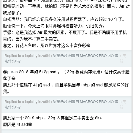
照需要才动一下手机，就拍照（不是作为艺术类的摄影）而言，Air 对
我足够了。
单扬声器：我已经忘记我多久没用过扬声器了，应该超过 10 年了。
顺便说一下，今天上海眼耳鼻喉科检查听力，仍旧优秀。
手感：这是我选择 Air 最大的因素，不展开了。我是不贴膜不用手机
壳的，因为我不打算二手卖它。
总之，各花入各眼，所以世界才这么丰富多彩😄
Replied to a topic by inza9hi
家里两台 闲置的 MACBOOK PRO 可以做
1 天
›
前
点什么吗？
@
puras
2018 年的 512g ssd ，（ 32g 板载内存无用）估计仅高于脸
盆了😅
朋友那个值钱在 4t 的 ssd ，而且苹果当年 mbp 的 ssd 都是采购的好
货。
Replied to a topic by inza9hi
家里两台 闲置的 MACBOOK PRO 可以做
3 天
›
前
点什么吗？
朋友家一个 2019mbp ，32g 内存但是二手卖出去 6k+
原因是 4t ssd😅