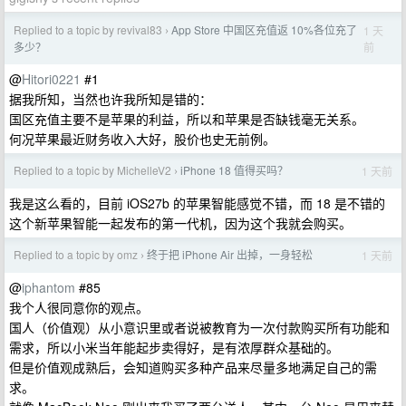
Replied to a topic by revival83
App Store 中国区充值返 10%各位充了
1 天
›
前
多少？
@
Hitori0221
#1
据我所知，当然也许我所知是错的：
国区充值主要不是苹果的利益，所以和苹果是否缺钱毫无关系。
何况苹果最近财务收入大好，股价也史无前例。
Replied to a topic by MichelleV2
iPhone 18 值得买吗？
1 天前
›
我是这么看的，目前 iOS27b 的苹果智能感觉不错，而 18 是不错的
这个新苹果智能一起发布的第一代机，因为这个我就会购买。
Replied to a topic by omz
终于把 iPhone Air 出掉，一身轻松
1 天前
›
@
iphantom
#85
我个人很同意你的观点。
国人（价值观）从小意识里或者说被教育为一次付款购买所有功能和
需求，所以小米当年能起步卖得好，是有浓厚群众基础的。
但是价值观成熟后，会知道购买多种产品来尽量多地满足自己的需
求。