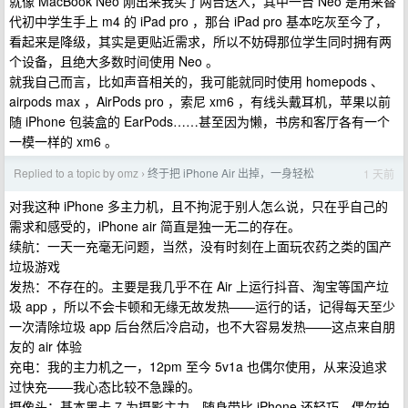
就像 MacBook Neo 刚出来我买了两台送人，其中一台 Neo 是用来替
代初中学生手上 m4 的 iPad pro ，那台 iPad pro 基本吃灰至今了，
看起来是降级，其实是更贴近需求，所以不妨碍那位学生同时拥有两
个设备，且绝大多数时间使用 Neo 。
就我自己而言，比如声音相关的，我可能就同时使用 homepods 、
airpods max ，AirPods pro ，索尼 xm6 ，有线头戴耳机，苹果以前
随 iPhone 包装盒的 EarPods……甚至因为懒，书房和客厅各有一个
一模一样的 xm6 。
Replied to a topic by omz
终于把 iPhone Air 出掉，一身轻松
1 天前
›
对我这种 iPhone 多主力机，且不拘泥于别人怎么说，只在乎自己的
需求和感受的，iPhone air 简直是独一无二的存在。
续航：一天一充毫无问题，当然，没有时刻在上面玩农药之类的国产
垃圾游戏
发热：不存在的。主要是我几乎不在 Air 上运行抖音、淘宝等国产垃
圾 app ，所以不会卡顿和无缘无故发热——运行的话，记得每天至少
一次清除垃圾 app 后台然后冷启动，也不大容易发热——这点来自朋
友的 air 体验
充电：我的主力机之一，12pm 至今 5v1a 也偶尔使用，从来没追求
过快充——我心态比较不急躁的。
摄像头：基本黑卡 7 为摄影主力，随身带比 iPhone 还轻巧，偶尔拍