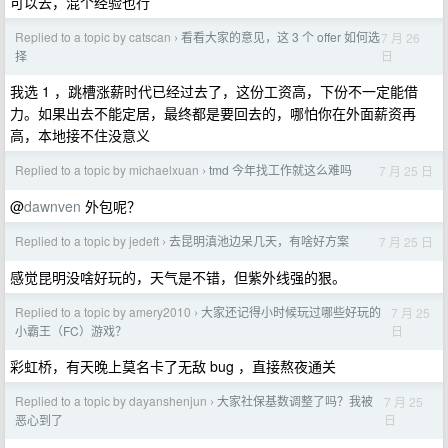
可以去，混个经验也行
Replied to a topic by catscan
看看大家的意见，这 3 个 offer 如何选
7 月 26
›
日
择
我选 1 ，跳槽涨薪时代已经过去了，这份工资高，下份不一定能借
力。如果出去不能定居，最终都是要回去的，哪怕你在外面薪资再
高，本地接不住没意义
Replied to a topic by michaelxuan
tmd 今年找工作就这么难吗
7 月 25 日
›
@
dawnven
外包呢？
Replied to a topic by jedeft
去昆明滇池边呆几天，有啥好方案
7 月 25 日
›
感觉昆明没啥好玩的，天气是不错，但紫外线强的狠。
Replied to a topic by amery2010
大家还记得小时候玩过哪些好玩的
7 月 25
›
日
小霸王（FC）游戏？
彩虹桥，有天晚上莫名卡了无敌 bug ，直接熬夜通关
Replied to a topic by dayanshenjun
大家社保基数调整了吗？我被
7 月 25
›
日
恶心到了