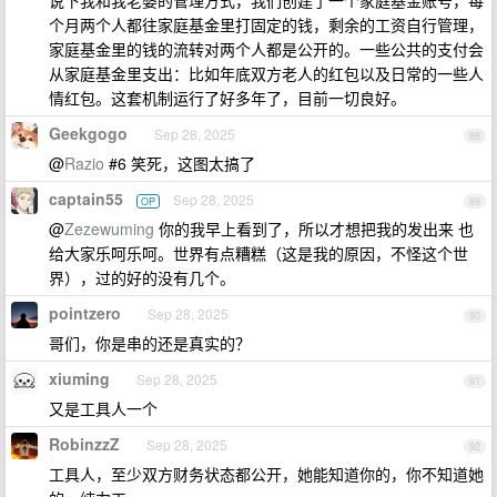
说下我和我老婆的管理方式，我们创建了一个家庭基金账号，每
个月两个人都往家庭基金里打固定的钱，剩余的工资自行管理，
家庭基金里的钱的流转对两个人都是公开的。一些公共的支付会
从家庭基金里支出：比如年底双方老人的红包以及日常的一些人
情红包。这套机制运行了好多年了，目前一切良好。
Geekgogo
Sep 28, 2025
88
@
Razio
#6 笑死，这图太搞了
captain55
Sep 28, 2025
OP
89
@
Zezewuming
你的我早上看到了，所以才想把我的发出来 也
给大家乐呵乐呵。世界有点糟糕（这是我的原因，不怪这个世
界），过的好的没有几个。
pointzero
Sep 28, 2025
90
哥们，你是串的还是真实的？
xiuming
Sep 28, 2025
91
又是工具人一个
RobinzzZ
Sep 28, 2025
92
工具人，至少双方财务状态都公开，她能知道你的，你不知道她