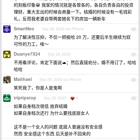
的刻板印象😁 我家的情况就是各管各的，各自负责各自的投资
理财，重大支出的时候会商量一下。结婚的时候没有一毛钱彩
礼，反而我老婆自带两套她名下的房加一辆新车
SmartNeo
Sep 28, 2025 via iPhone
40
为了解决性压抑，不仅一把梭哈 20 万，还要后半生继续为奴
可怜的力工，唉～
Duanye7X24
Sep 28, 2025
41
不用看评论，肯定下面说🐢；然后直接劝分，婚不用订了，哈哈
哈哈
Malthael
Sep 28, 2025 via iPhone
42
笑死我了，你是人是鬼啊
triptipstop
Sep 28, 2025
4
43
如果自身档次很低 放弃结婚
如果自身档次还行 为什么要找底层女人
这不是一个女人的问题 底层人普遍没有安全感
然而 安全感这个东西 后天是补不回来的