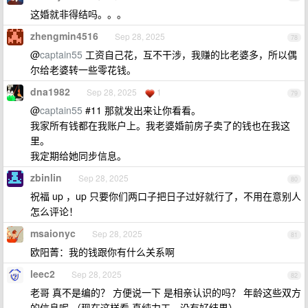
这婚就非得结吗。。。
zhengmin4516
Sep 28, 2025
78
@
captain55
工资自己花，互不干涉，我赚的比老婆多，所以偶
尔给老婆转一些零花钱。
dna1982
Sep 28, 2025
1
79
@
captain55
#11 那就发出来让你看看。
我家所有钱都在我账户上。我老婆婚前房子卖了的钱也在我这
里。
我定期给她同步信息。
zbinlin
Sep 28, 2025
80
祝福 up ，up 只要你们两口子把日子过好就行了，不用在意别人
怎么评论！
msaionyc
Sep 28, 2025
81
欧阳菁：我的钱跟你有什么关系啊
leec2
Sep 28, 2025
82
老哥 真不是编的？ 方便说一下 是相亲认识的吗？ 年龄这些双方
的信息呢 （现在这样看 真纯力工。没有好结果）