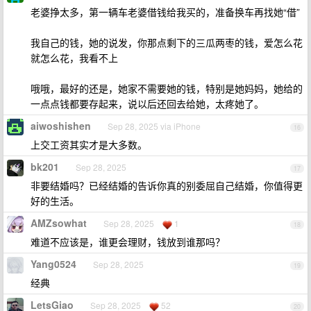
老婆挣太多，第一辆车老婆借钱给我买的，准备换车再找她“借”
我自己的钱，她的说发，你那点剩下的三瓜两枣的钱，爱怎么花
就怎么花，我看不上
哦哦，最好的还是，她家不需要她的钱，特别是她妈妈，她给的
一点点钱都要存起来，说以后还回去给她，太疼她了。
aiwoshishen
Sep 28, 2025 via iPhone
16
上交工资其实才是大多数。
bk201
Sep 28, 2025
17
非要结婚吗？已经结婚的告诉你真的别委屈自己结婚，你值得更
好的生活。
AMZsowhat
Sep 28, 2025
1
18
难道不应该是，谁更会理财，钱放到谁那吗？
Yang0524
Sep 28, 2025
19
经典
LetsGiao
Sep 28, 2025
52
20