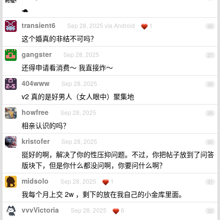
🐢
transient6
Sep 28, 2025 via Android
1
26
这个婚真的非结不可吗？
gangster
Sep 28, 2025
27
还得申请看消费～ 我直接炸～
404www
Sep 28, 2025
28
v2 真的是好男人（女人眼中）聚集地
howfree
Sep 28, 2025
29
相亲认识的吗？
kristofer
Sep 28, 2025
30
挺好的啊，解决了你的性压抑问题。不过，你把帖子放到了问答
版块下，但是你什么都没问啊，你要问什么啊？
midsolo
Sep 28, 2025
1
31
我每个月上交 2w ，剩下的放在我自己的小金库里面。
vvvVictoria
Sep 28, 2025
6
32