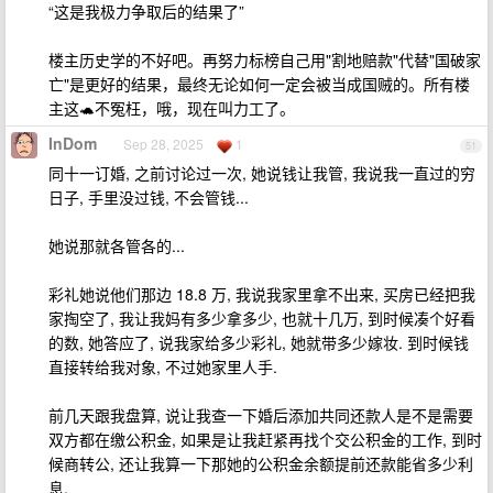
“这是我极力争取后的结果了”
楼主历史学的不好吧。再努力标榜自己用"割地赔款"代替"国破家
亡"是更好的结果，最终无论如何一定会被当成国贼的。所有楼
主这🐢不冤枉，哦，现在叫力工了。
InDom
Sep 28, 2025
1
51
同十一订婚, 之前讨论过一次, 她说钱让我管, 我说我一直过的穷
日子, 手里没过钱, 不会管钱...
她说那就各管各的...
彩礼她说他们那边 18.8 万, 我说我家里拿不出来, 买房已经把我
家掏空了, 我让我妈有多少拿多少, 也就十几万, 到时候凑个好看
的数, 她答应了, 说我家给多少彩礼, 她就带多少嫁妆. 到时候钱
直接转给我对象, 不过她家里人手.
前几天跟我盘算, 说让我查一下婚后添加共同还款人是不是需要
双方都在缴公积金, 如果是让我赶紧再找个交公积金的工作, 到时
候商转公, 还让我算一下那她的公积金余额提前还款能省多少利
息.