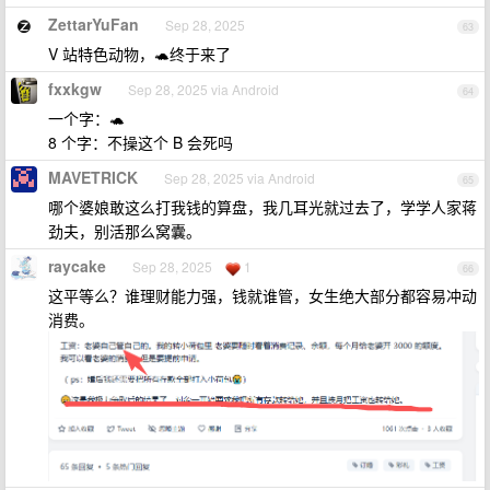
ZettarYuFan
Sep 28, 2025
63
V 站特色动物，🐢终于来了
fxxkgw
Sep 28, 2025 via Android
64
一个字：🐢
8 个字：不操这个 B 会死吗
MAVETRICK
Sep 28, 2025 via Android
65
哪个婆娘敢这么打我钱的算盘，我几耳光就过去了，学学人家蒋
劲夫，别活那么窝囊。
raycake
Sep 28, 2025
1
66
这平等么？谁理财能力强，钱就谁管，女生绝大部分都容易冲动
消费。