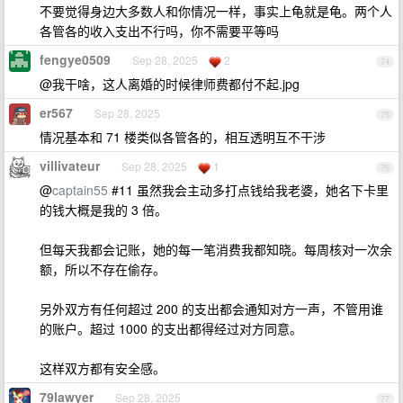
不要觉得身边大多数人和你情况一样，事实上龟就是龟。两个人
各管各的收入支出不行吗，你不需要平等吗
fengye0509
Sep 28, 2025
2
74
@我干啥，这人离婚的时候律师费都付不起.jpg
er567
Sep 28, 2025
75
情况基本和 71 楼类似各管各的，相互透明互不干涉
villivateur
Sep 28, 2025
1
76
@
captain55
#11 虽然我会主动多打点钱给我老婆，她名下卡里
的钱大概是我的 3 倍。
但每天我都会记账，她的每一笔消费我都知晓。每周核对一次余
额，所以不存在偷存。
另外双方有任何超过 200 的支出都会通知对方一声，不管用谁
的账户。超过 1000 的支出都得经过对方同意。
这样双方都有安全感。
79lawyer
Sep 28, 2025
77