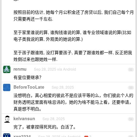
按照目前的估计, 她每个月公积金还了房贷以后, 我们自己每个月
只需要再还一千左右.
至于家里谁说的算, 谁掏钱谁说的算, 谁专业领域谁说的算(比如
电子类我说的算, 外观类的她说的算.)
至于孩子跟谁姓, 没打算要孩子, 真要了跟谁姓都一样, 反正把我
姓倒过来也跟她姓一样.
renmu
Sep 28, 2025 via Android
52
有皇位要继承？
BeforeTooLate
Sep 28, 2025
53
没想明白，真心相爱的彼此不是应该平等的么，你们彼此个人的
财务透明这里面有啥忌讳的，她的为啥不能马上看，还要申请，
真是想不明白。
kelvansun
Sep 28, 2025
54
完了，被拿捏得死死的。白活了。
xxq2334
Sep 28, 2025 via Android
3