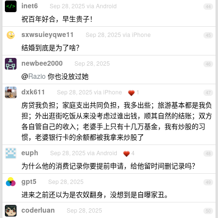
inet6
Sep 28, 2025 via Android
44
祝百年好合，早生贵子！
sxwsuieyqwe11
Sep 28, 2025 via iPhone
45
结婚到底是为了啥？
newbee2000
Sep 28, 2025
46
@
Razio
你也没放过她
dxk611
Sep 28, 2025 via iPhone
1
47
房贷我负担；家庭支出共同负担，我多出些；旅游基本都是我负
担；外出逛街吃饭从来没考虑过谁出钱，顺其自然的结账；双方
各自管自己的收入；老婆手上只有十几万基金，我有炒股的习
惯，老婆银行卡的余额都被我拿来炒股了
euph
Sep 28, 2025 via Android
4
48
为什么他的消费记录你要提前申请，给他留时间删记录吗？
gpt5
Sep 28, 2025
49
进来之前还以为是农奴翻身，没想到是自曝家丑。
coderluan
Sep 28, 2025
50