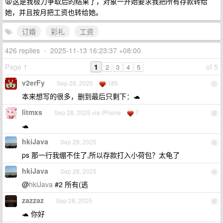
😩这是我极力争取后的结果了，对象一开始要求我把所有存款转给
她，并且按月把工资也转给她。
订婚
彩礼
工资
426 replies
•
2025-11-13 16:23:37 +08:00
Page 1
1
of 5
2
3
4
5
v2erFy
Sep 28, 2025
185
1
本来想写的很多，删到最后只剩下：🐢
litmxs
Sep 28, 2025 via iPhone
7
2
🐢
hkiJava
Sep 28, 2025
3
ps 那一行我绷不住了,所以存款打入小荷包？太龟了
hkiJava
Sep 28, 2025
4
@
hkiJava
#2 所有(逃
zazzaz
Sep 28, 2025
5
🐢 你好