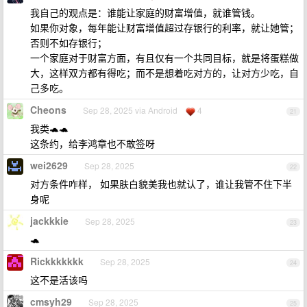
我自己的观点是：谁能让家庭的财富增值，就谁管钱。
如果你对象，每年能让财富增值超过存银行的利率，就让她管；
否则不如存银行；
一个家庭对于财富方面，有且仅有一个共同目标，就是将蛋糕做
大，这样双方都有得吃；而不是想着吃对方的，让对方少吃，自
己多吃。
Cheons
Sep 28, 2025 via Android
4
21
我类🐢🐢
这条约，给李鸿章也不敢签呀
wei2629
Sep 28, 2025
22
对方条件咋样， 如果肤白貌美我也就认了，谁让我管不住下半
身呢
jackkkie
Sep 28, 2025
23
🐢
Rickkkkkkk
Sep 28, 2025
24
这不是活该吗
cmsyh29
Sep 28, 2025
25