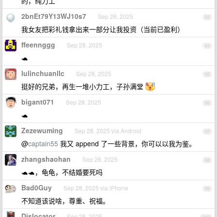
的，纯力工
2bnEt79Y13WJ10s7
Sep 28, 2025
93
我女友把彩礼钱拿出来一部分让我投资（当前已盈利）
ffeennggg
Sep 28, 2025
94
🐢
lulinchuanllc
Sep 28, 2025
95
挺好的兄弟，再生一堆小力工，子孙满堂
bigant071
Sep 28, 2025
96
🐢
Zezewuming
Sep 28, 2025 via Android
97
@
captain55
我又 append 了一些背景，你可以以我为鉴。
zhangshaohan
Sep 28, 2025
98
🐢🐢，龟龟，不结婚要死吗
Bad0Guy
Sep 28, 2025 via iPhone
99
不知道该说啥，尊重、祝福。
Dislocator
Sep 28, 2025