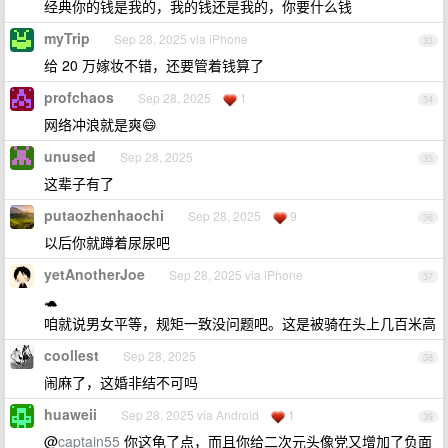
经典你的钱是我的，我的钱还是我的，你要什么钱
myTrip
Sep 28, 2025 via iPhone
33
给 20 万嫁妆不错，还要管着钱算了
profchaos
Sep 28, 2025
1
34
网络冲浪就是爽😄
unused
Sep 28, 2025
35
这辈子有了
putaozhenhaochi
Sep 28, 2025
9
36
以后你就蹲着尿尿吧
yetAnotherJoe
Sep 28, 2025 via iPhone
37
🐢
咱就说男女平等，规矩一致没问题吧。这是被骑在头上几百米高
coollest
Sep 28, 2025
38
闹麻了，这婚非结不可吗
huaweii
Sep 28, 2025 via Android
1
39
@
captain55
你这龟了点，而且你给二次元头像党又增加了负面