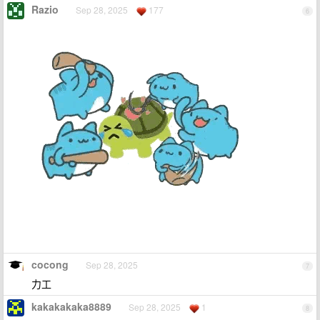
Razio
Sep 28, 2025
177
6
cocong
Sep 28, 2025
7
力工
kakakakaka8889
Sep 28, 2025
1
8