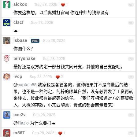
sickoo
Sep 28, 2025
1
67
你要这样想，以后离婚打官司 你连律师的钱都没有
clacf
Sep 28, 2025
68
🐢
isbase
Sep 28, 2025
PRO
69
你图什么？
terrysnake
Sep 28, 2025
70
最好还是双方约定一部分钱共同开支，其他的自己支配吧。
lvcp
Sep 28, 2025
2
71
@
captain55
我家也是各管各的，这种结果并不是商量后的结
果，也不是一种约定，纯粹的顺其自然，没有必要发了工资再转
来转去，彼此都有最起码的信任。（我们互相知道对方的薪资收
入，大概的存款，小东西随意，贵点的都会商量着来）
cxe2v
Sep 28, 2025
72
@
Razio
为什么要打🐢
er567
Sep 28, 2025
1
73