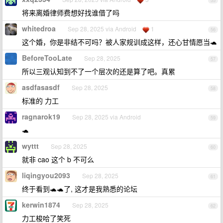
55
将来离婚律师费想好找谁借了吗
whitedroa
Sep 28, 2025 via Android
1
56
这个婚，你是非结不可吗？被人家规训成这样，还心甘情愿当🐢
BeforeTooLate
Sep 28, 2025
57
所以三观认知到不了一个层次的还是算了吧。真累
asdfasasdf
Sep 28, 2025
58
标准的 力工
ragnarok19
Sep 28, 2025 via Android
59
🐢
wyttt
Sep 28, 2025
60
就非 cao 这个 b 不可么
liqingyou2093
Sep 28, 2025
61
终于看到🐢🐢了, 这才是我熟悉的论坛
kerwin1874
Sep 28, 2025
62
力工梭哈了笑死