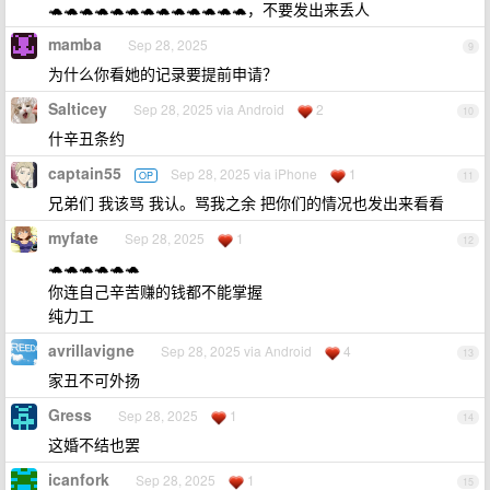
🐢🐢🐢🐢🐢🐢🐢🐢🐢🐢🐢🐢🐢，不要发出来丢人
mamba
Sep 28, 2025
9
为什么你看她的记录要提前申请？
Salticey
Sep 28, 2025 via Android
2
10
什辛丑条约
captain55
Sep 28, 2025 via iPhone
1
OP
11
兄弟们 我该骂 我认。骂我之余 把你们的情况也发出来看看
myfate
Sep 28, 2025
1
12
🐢🐢🐢🐢🐢🐢
你连自己辛苦赚的钱都不能掌握
纯力工
avrillavigne
Sep 28, 2025 via Android
4
13
家丑不可外扬
Gress
Sep 28, 2025
1
14
这婚不结也罢
icanfork
Sep 28, 2025
1
15