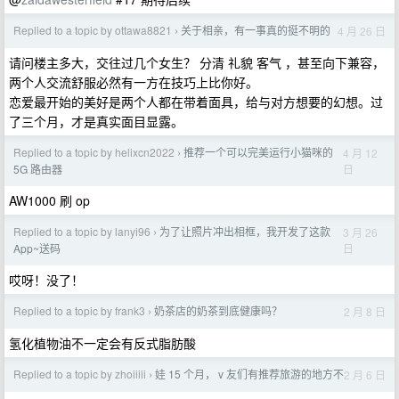
Replied to a topic by ottawa8821
关于相亲，有一事真的挺不明的
4 月 26 日
›
请问楼主多大，交往过几个女生？ 分清 礼貌 客气 ，甚至向下兼容，
两个人交流舒服必然有一方在技巧上比你好。
恋爱最开始的美好是两个人都在带着面具，给与对方想要的幻想。过
了三个月，才是真实面目显露。
Replied to a topic by helixcn2022
推荐一个可以完美运行小猫咪的
4 月 12
›
日
5G 路由器
AW1000 刷 op
Replied to a topic by lanyi96
为了让照片冲出相框，我开发了这款
3 月 26
›
日
App~送码
哎呀！没了！
Replied to a topic by frank3
奶茶店的奶茶到底健康吗？
2 月 8 日
›
氢化植物油不一定会有反式脂肪酸
Replied to a topic by zhoiiiii
娃 15 个月， v 友们有推荐旅游的地方不
2 月 6 日
›