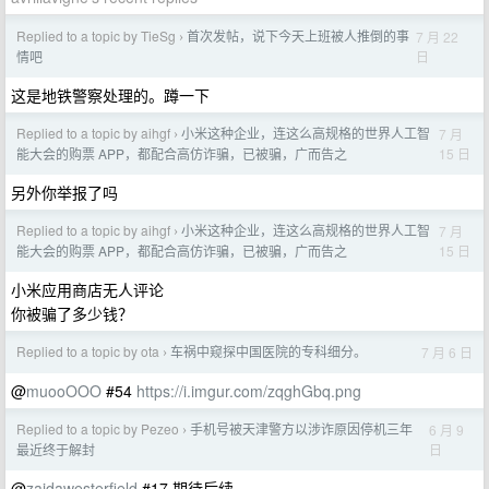
Replied to a topic by TieSg
首次发帖，说下今天上班被人推倒的事
7 月 22
›
日
情吧
这是地铁警察处理的。蹲一下
Replied to a topic by aihgf
小米这种企业，连这么高规格的世界人工智
7 月
›
15 日
能大会的购票 APP，都配合高仿诈骗，已被骗，广而告之
另外你举报了吗
Replied to a topic by aihgf
小米这种企业，连这么高规格的世界人工智
7 月
›
15 日
能大会的购票 APP，都配合高仿诈骗，已被骗，广而告之
小米应用商店无人评论
你被骗了多少钱？
Replied to a topic by ota
车祸中窥探中国医院的专科细分。
7 月 6 日
›
@
muooOOO
#54
https://i.imgur.com/zqghGbq.png
Replied to a topic by Pezeo
手机号被天津警方以涉诈原因停机三年
6 月 9
›
日
最近终于解封
@
zaidawesterfield
#17 期待后续