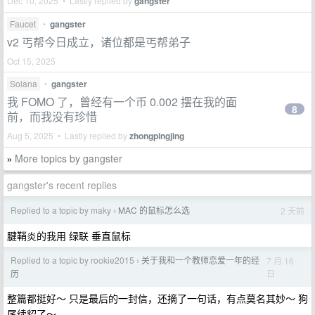
Dec 10, 2025 • Lastly replied by
gangster
Faucet
•
gangster
v2 丐帮今日成立，诸位都是丐帮弟子
Oct 15, 2025
Solana
•
gangster
我 FOMO 了，曾经有一个币 0.002 摆在我的面
8
前，而我没有珍惜
Aug 5, 2025 • Lastly replied by
zhongpingjing
More topics by gangster
»
gangster's recent replies
Replied to a topic by maky
MAC 的鼠标怎么选
2 天前
›
腱鞘炎的我用 绿联 垂直鼠标
Replied to a topic by rookie2015
关于我和一个教师恋爱一年的经
7 月 16
›
日
历
整篇都挺好～ 只是最后的一封信，还摘了一句话，有点莫名其妙～ 狗
尾续貂了～