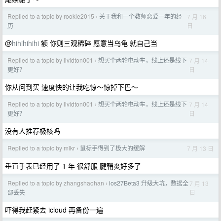
Replied to a topic by rookie2015
关于我和一个教师恋爱一年的经
7 月 16
›
日
历
@
hihihihihi
额 你则三观稀碎 愿意当乌龟 就自己当
Replied to a topic by lividton001
想买个两轮电动车，线上还是线下
7 月 14
›
日
更好？
你从问到买 速度快的让我吃惊～惊掉下巴～
Replied to a topic by lividton001
想买个两轮电动车，线上还是线下
7 月 14
›
日
更好？
没有人推荐极核吗
Replied to a topic by mlkr
鼠标手得到了极大的缓解
7 月 13 日
›
垂直手表已经用了 1 年 很舒服 腱鞘炎好多了
Replied to a topic by zhangshaohan
ios27Beta3 升级大坑，数据全
7 月 13
›
日
部丢失
吓得我赶紧去 icloud 再备份一遍