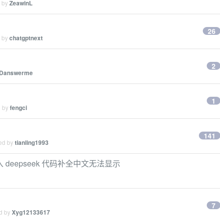
d by
ZeawinL
26
d by
chatgptnext
2
Danswerme
1
d by
fengci
141
ied by
tianling1993
件接入 deepseek 代码补全中文无法显示
7
ed by
Xyg12133617