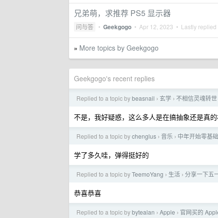
兄弟萌，求推荐 PS5 显示器
问与答
•
Geekgogo
•
Apr 12, 2023
• Lastly replied
More topics by Geekgogo
»
Geekgogo's recent replies
Replied to a topic by
beasnail
玄学
不相信灵魂转世
›
›
不是，我好疑惑，这么多人是在搞抽象还是真的
Replied to a topic by
chenglus
音乐
中年开始零基
›
›
学了多久哇，弹得挺好的
Replied to a topic by
TeemoYang
生活
分享一下五
›
›
恭喜恭喜
Replied to a topic by
bytealan
Apple
官网买的 App
›
›