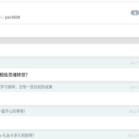
4
 by
ysc3839
Jun 
相信灵魂转世？
础学习钢琴，分享一些目前的成果
Jun 
一最开心的事情！
May 
le 礼品卡多久到账啊？
Apr 2