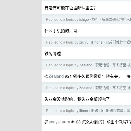
有没有可能在垃圾邮件里面？
Replied to a topic by
ichigo
旅行
新西兰确实地广人
›
›
什么手机拍的，哥
Replied to a topic by
xixiv5
iPhone
兄弟们推荐个膜
›
›
铁兔隐遁
Replied to a topic by
Zealand
职场话题
寒冬将至 
›
›
@
Zealand
#21 领多久跟你缴费年限有关，上
Replied to a topic by
Zealand
职场话题
寒冬将至 
›
›
失业金没啥影响，我失业金都领完了
Replied to a topic by
tthem
把妹
01 把妹心态篇：
›
›
@
andyskaura
#123 怎么办到的？能出个教程吗