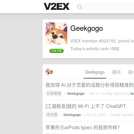
Geekgogo
V2EX member #323792, joined on
Today's activity rank
1552
ONLINE
Geekgogo
提问
技
我觉得 AI 对于恋爱的话题分析得挺精准
分享发现
•
Geekgogo
•
Jan 4
• Lastly replied by
l
[江湖救急]我的 Wi-Fi 上不了 ChatGPT
问与答
•
Geekgogo
•
Oct 24, 2025
• Lastly replied
苹果的 EarPods typec 的音质咋样？