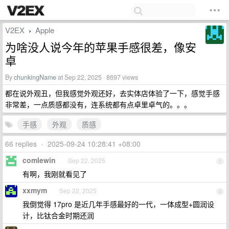
V2EX
Apple
›
为啥没人说今年的苹果手感很差，像安
卓
By
chunkingName
at Sep 22, 2025 · 8697 views
都在说外观丑，但我感觉外观还好，去实体店体验了一下，感觉手感
非常差，一点质感都没有，连系统都有点卓里卓气的。。。
手感
外观
质感
66 replies
•
2025-09-24 10:28:41 +08:00
comlewin
Sep 22, 2025
1
有啊，我刚就看见了
xxmym
Sep 22, 2025
2
我倒觉得 17pro 是近几年手感最好的一代，一体成型+圆润设
计，比钛合金时期还润