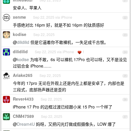
21
安卓人、苹果人
xenme
Sep 22, 2025 via iPhone
22
手感绝对比 16pm 好，就是不如 16pm 的钛质感好
kodise
Sep 22, 2025
23
@
dilidilid
但是它逼着你不敢裸机，一失足成千古恨。
dilidilid
Sep 22, 2025 via iPhone
1
24
@
kodise
为啥不敢，6s 可以裸机 17Pro 也可以呀，又不是没见
过铝合金 iPhone……
Ariake265
Sep 22, 2025
25
今年的 17pro 无论在外观上还是内在上都是安卓了，内部也是
三段式，底部扬声器还是歪的
Rever4433
Sep 22, 2025
26
iPhone 17 Pro 的边框过渡已经跟小米 15 Pro 一个样了
CNM47589
Sep 22, 2025
27
@
Dream4U
妈呀，又把闪光灯做成假摄像头，LOW 爆了