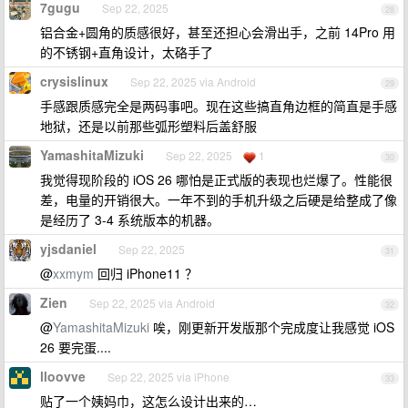
7gugu
Sep 22, 2025
28
铝合金+圆角的质感很好，甚至还担心会滑出手，之前 14Pro 用
的不锈钢+直角设计，太硌手了
crysislinux
Sep 22, 2025 via Android
29
手感跟质感完全是两码事吧。现在这些搞直角边框的简直是手感
地狱，还是以前那些弧形塑料后盖舒服
YamashitaMizuki
Sep 22, 2025
1
30
我觉得现阶段的 iOS 26 哪怕是正式版的表现也烂爆了。性能很
差，电量的开销很大。一年不到的手机升级之后硬是给整成了像
是经历了 3-4 系统版本的机器。
yjsdaniel
Sep 22, 2025
31
@
xxmym
回归 iPhone11 ？
Zien
Sep 22, 2025 via Android
32
@
YamashitaMizuki
唉，刚更新开发版那个完成度让我感觉 iOS
26 要完蛋....
lloovve
Sep 22, 2025 via iPhone
33
贴了一个姨妈巾，这怎么设计出来的…