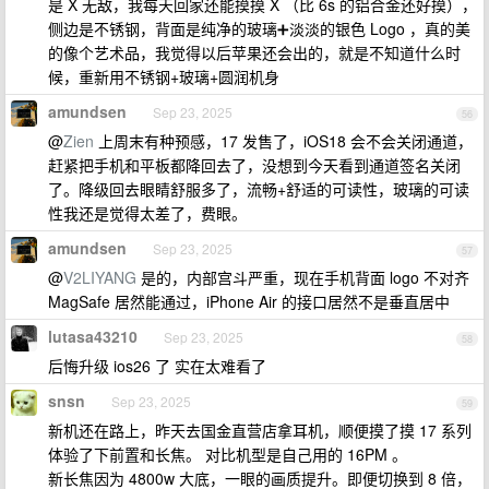
是 X 无敌，我每天回家还能摸摸 X （比 6s 的铝合金还好摸），
侧边是不锈钢，背面是纯净的玻璃➕淡淡的银色 Logo ，真的美
的像个艺术品，我觉得以后苹果还会出的，就是不知道什么时
候，重新用不锈钢+玻璃+圆润机身
amundsen
Sep 23, 2025
56
@
Zien
上周末有种预感，17 发售了，iOS18 会不会关闭通道，
赶紧把手机和平板都降回去了，没想到今天看到通道签名关闭
了。降级回去眼睛舒服多了，流畅+舒适的可读性，玻璃的可读
性我还是觉得太差了，费眼。
amundsen
Sep 23, 2025
57
@
V2LIYANG
是的，内部宫斗严重，现在手机背面 logo 不对齐
MagSafe 居然能通过，iPhone Air 的接口居然不是垂直居中
lutasa43210
Sep 23, 2025
58
后悔升级 ios26 了 实在太难看了
snsn
Sep 23, 2025
59
新机还在路上，昨天去国金直营店拿耳机，顺便摸了摸 17 系列
体验了下前置和长焦。 对比机型是自己用的 16PM 。
新长焦因为 4800w 大底，一眼的画质提升。即便切换到 8 倍，