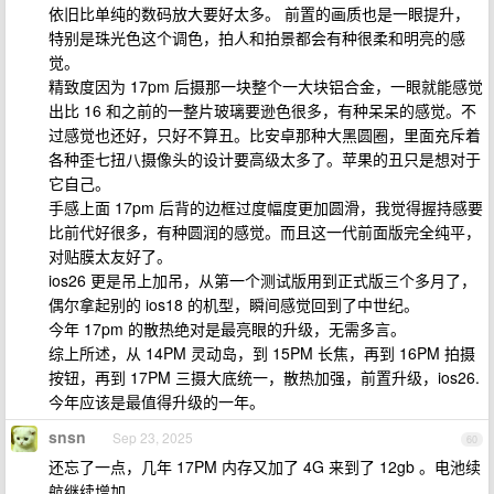
依旧比单纯的数码放大要好太多。 前置的画质也是一眼提升，
特别是珠光色这个调色，拍人和拍景都会有种很柔和明亮的感
觉。
精致度因为 17pm 后摄那一块整个一大块铝合金，一眼就能感觉
出比 16 和之前的一整片玻璃要逊色很多，有种呆呆的感觉。不
过感觉也还好，只好不算丑。比安卓那种大黑圆圈，里面充斥着
各种歪七扭八摄像头的设计要高级太多了。苹果的丑只是想对于
它自己。
手感上面 17pm 后背的边框过度幅度更加圆滑，我觉得握持感要
比前代好很多，有种圆润的感觉。而且这一代前面版完全纯平，
对贴膜太友好了。
ios26 更是吊上加吊，从第一个测试版用到正式版三个多月了，
偶尔拿起别的 ios18 的机型，瞬间感觉回到了中世纪。
今年 17pm 的散热绝对是最亮眼的升级，无需多言。
综上所述，从 14PM 灵动岛，到 15PM 长焦，再到 16PM 拍摄
按钮，再到 17PM 三摄大底统一，散热加强，前置升级，ios26.
今年应该是最值得升级的一年。
snsn
Sep 23, 2025
60
还忘了一点，几年 17PM 内存又加了 4G 来到了 12gb 。电池续
航继续增加