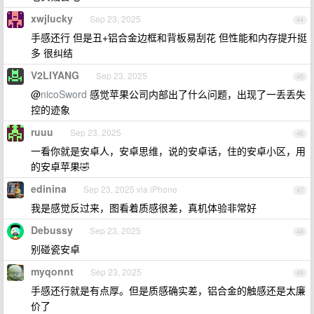
xwjlucky
Sep 23, 2025
44
手感还行 但是丑+铝合金边框和背板易刮花 但性能和内存提升挺
多 很纠结
V2LIYANG
Sep 23, 2025
45
@
nicoSword
感觉苹果公司内部出了什么问题，出现了一丢丢失
控的迹象
ruuu
Sep 23, 2025
46
一看你就是安卓人，安卓思维，说的安卓话，住的安卓小区，用
的安卓苹果🤣
edinina
Sep 23, 2025 via iPhone
47
我是感觉反过来，图看着质感很差，真机体验非常好
Debussy
Sep 23, 2025
48
别碰瓷安卓
myqonnt
Sep 23, 2025
49
手感还行就是有点厚。但是质感确实差，铝合金的触感还是太廉
价了