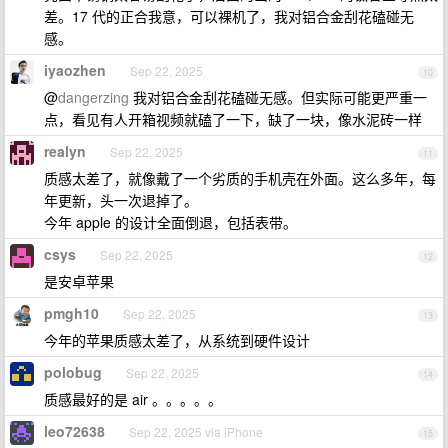
差。17 代的正合我意，可以裸机了，我对铝合金刮花磕碰无
感。
iyaozhen
Sep 22, 2025
10
@
dangerzing
我对铝合金刮花磕碰无感。但实际可能更严重一
点，看见有人开箱视频就磕了一下，缺了一块，像水泥砖一样
realyn
Sep 22, 2025
11
质感太差了，就像戴了一个劣质的手机壳在外面。这么多年，每
年更新，头一次退掉了。
今年 apple 的设计全面倒退，包括表带。
csys
Sep 22, 2025
12
是安卓苹果
pmgh10
Sep 22, 2025
13
今年的苹果质感太差了，从系统到硬件设计
polobug
Sep 22, 2025
14
质感最好的是 air 。。。。。
leo72638
Sep 22, 2025 via iPhone
15