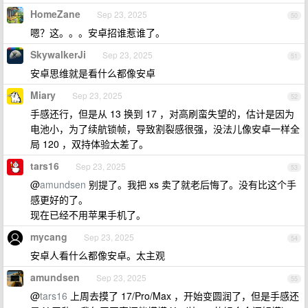
HomeZane
Sep 23, 2025
50
嗯？这。。。安卓招谁惹谁了。
SkywalkerJi
Sep 23, 2025
51
安卓思维就是看什么都像安卓
Miary
Sep 23, 2025
52
手感还行，但是从 13 换到 17 ，对高刷蛮失望的，估计是因为
电池小，为了续航锁帧，导致割裂感很强，没法儿像安卓一样全
局 120 ，双持体验太差了。
tars16
Sep 23, 2025
53
@
amundsen
别提了。我把 xs 卖了就老后悔了。没有比这个手
感更好的了。
现在已经不用苹果手机了。
mycang
Sep 23, 2025
54
安卓人看什么都像安卓。太主观
amundsen
Sep 23, 2025
55
@
tars16
上周去摸了 17/Pro/Max ，开始变圆润了，但是手感还