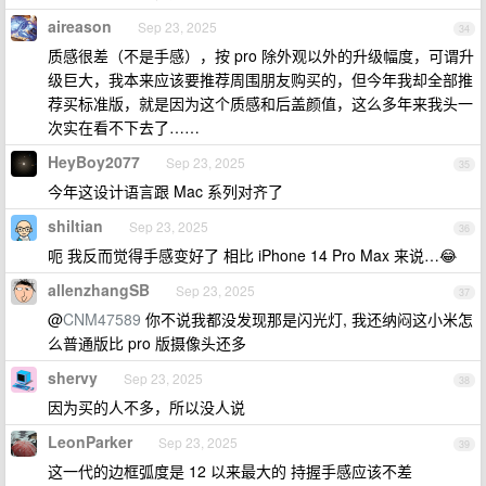
aireason
Sep 23, 2025
34
质感很差（不是手感），按 pro 除外观以外的升级幅度，可谓升
级巨大，我本来应该要推荐周围朋友购买的，但今年我却全部推
荐买标准版，就是因为这个质感和后盖颜值，这么多年来我头一
次实在看不下去了……
HeyBoy2077
Sep 23, 2025
35
今年这设计语言跟 Mac 系列对齐了
shiltian
Sep 23, 2025
36
呃 我反而觉得手感变好了 相比 iPhone 14 Pro Max 来说…😂
allenzhangSB
Sep 23, 2025
37
@
CNM47589
你不说我都没发现那是闪光灯, 我还纳闷这小米怎
么普通版比 pro 版摄像头还多
shervy
Sep 23, 2025
38
因为买的人不多，所以没人说
LeonParker
Sep 23, 2025
39
这一代的边框弧度是 12 以来最大的 持握手感应该不差