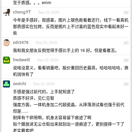
至于质感。。。emm
chengYT
Sep 23, 2025
40
今年是手感好，观感差，图片上银色款看着还行，线下一看真机
那质感实在拉跨，反而是图片上不讨喜的蓝色现实中看起来好一
些
zdt3476
Sep 23, 2025
41
我和我女朋友反倒觉得手感比手上的 16 好。但是看着丑。
fredweili
Sep 23, 2025
42
说啥没意义，看看销量吧，股价重回历史最高，哈哈哈哈哈，换
机钱快有了
zedchi
Sep 23, 2025
43
手感是强过前代的，上手就知道了
质感不好评，见仁见智
强度方面，一体机身加二代超瓷晶，从摔落测试看也强于前代
但是......
耐摔有个卵用啊，机身太容易留下痕迹了啊
贴个膜放进无尘仓取出来就刮出一道痕迹了，更别提摔一下了
老实戴套吧