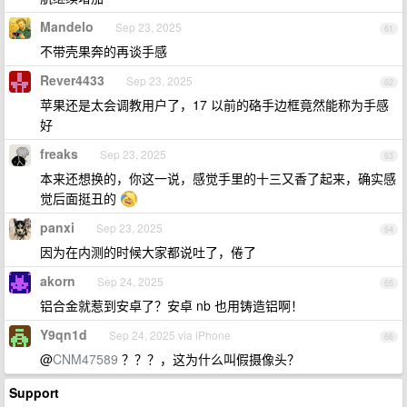
Mandelo
Sep 23, 2025
61
不带壳果奔的再谈手感
Rever4433
Sep 23, 2025
62
苹果还是太会调教用户了，17 以前的硌手边框竟然能称为手感
好
freaks
Sep 23, 2025
63
本来还想换的，你这一说，感觉手里的十三又香了起来，确实感
觉后面挺丑的
panxi
Sep 23, 2025
64
因为在内测的时候大家都说吐了，倦了
akorn
Sep 24, 2025
65
铝合金就惹到安卓了？安卓 nb 也用铸造铝啊！
Y9qn1d
Sep 24, 2025 via iPhone
66
@
CNM47589
？？？，这为什么叫假摄像头？
Support