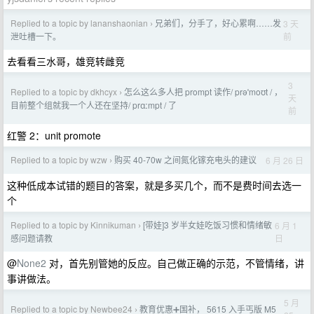
Replied to a topic by lananshaonian
兄弟们，分手了，好心累啊……发
3 天
›
前
泄吐槽一下。
去看看三水哥，雄竞转雌竞
3
Replied to a topic by dkhcyx
怎么这么多人把 prompt 读作/ prəˈmoʊt / ，
›
天
目前整个组就我一个人还在坚持/ prɑːmpt / 了
前
红警 2：unit promote
Replied to a topic by wzw
购买 40-70w 之间氮化镓充电头的建议
6 月 26 日
›
这种低成本试错的题目的答案，就是多买几个，而不是费时间去选一
个
Replied to a topic by Kinnikuman
[带娃]3 岁半女娃吃饭习惯和情绪敏
6 月 1
›
日
感问题请教
@
None2
对，首先别管她的反应。自己做正确的示范，不管情绪，讲
事讲做法。
5 月
Replied to a topic by Newbee24
教育优惠➕国补， 5615 入手丐版 M5
›