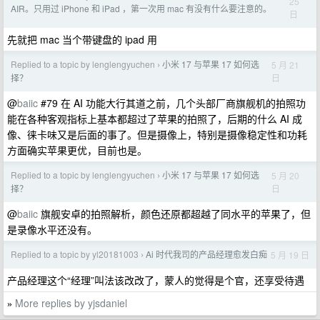
25
AIR。只用过 iPhone 和 iPad ，第一次用 mac 有没有什么要注意的。
日
先就把 mac 当个带键盘的 ipad 用
Replied to a topic by lenglengyuchen
小米 17 与苹果 17 如何选
5 月 21
›
日
择？
@
baiic
#79 在 AI 功能大行其道之前，几个头部厂商旗舰机的拍照功
能在各种客观指标上基本都超过了苹果的拍照了，后期的什么 AI 成
像、徕卡味又是后面的事了。但是摄像上，特别是摄像稳定性和功耗
方面确实苹果更优，目前也是。
Replied to a topic by lenglengyuchen
小米 17 与苹果 17 如何选
5 月 20
›
日
择？
@
baiic
旗舰安卓的拍照解析，颜色还原都超越了同水平的苹果了，但
是录像水平还没有。
Replied to a topic by yl20181003
Ai 时代我司的产品经理愈发白痴
5 月 19 日
›
产品经理这个“经理”叫法该改改了，蒙人的觉得是个官，还享受待遇
More replies by yjsdaniel
»