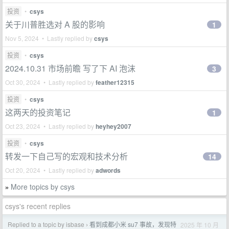
投资
•
csys
关于川普胜选对 A 股的影响
1
Nov 5, 2024 • Lastly replied by
csys
投资
•
csys
2024.10.31 市场前瞻 写了下 AI 泡沫
3
Oct 30, 2024 • Lastly replied by
feather12315
投资
•
csys
这两天的投资笔记
1
Oct 23, 2024 • Lastly replied by
heyhey2007
投资
•
csys
转发一下自己写的宏观和技术分析
14
Oct 20, 2024 • Lastly replied by
adwords
More topics by csys
»
csys's recent replies
Replied to a topic by isbase
看到成都小米 su7 事故，发现特
2025 年 10 月
›