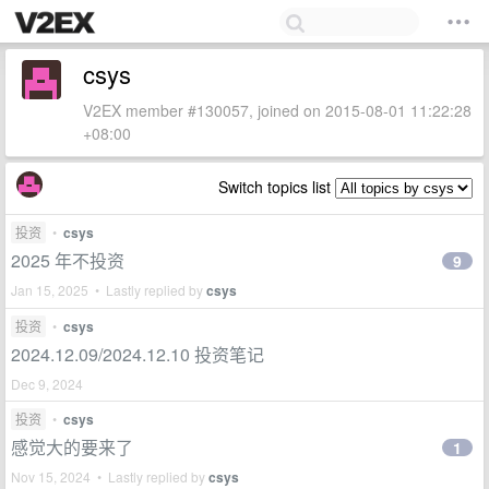
csys
V2EX member #130057, joined on 2015-08-01 11:22:28
+08:00
Switch topics list
投资
•
csys
2025 年不投资
9
Jan 15, 2025 • Lastly replied by
csys
投资
•
csys
2024.12.09/2024.12.10 投资笔记
Dec 9, 2024
投资
•
csys
感觉大的要来了
1
Nov 15, 2024 • Lastly replied by
csys