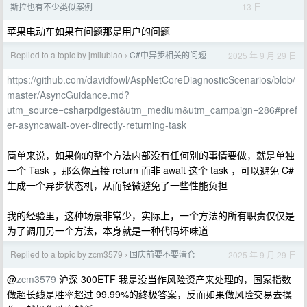
13 日
斯拉也有不少类似案例
苹果电动车如果有问题那是用户的问题
Replied to a topic by jmliubiao
C#中异步相关的问题
2025 年 9 月 29 日
›
https://github.com/davidfowl/AspNetCoreDiagnosticScenarios/blob/
master/AsyncGuidance.md?
utm_source=csharpdigest&utm_medium&utm_campaign=286#pref
er-asyncawait-over-directly-returning-task
简单来说，如果你的整个方法内部没有任何别的事情要做，就是单独
一个 Task ，那么你直接 return 而非 await 这个 task ，可以避免 C#
生成一个异步状态机，从而轻微避免了一些性能负担
我的经验里，这种场景非常少，实际上，一个方法的所有职责仅仅是
为了调用另一个方法，本身就是一种代码坏味道
Replied to a topic by zcm3579
国庆前要不要清仓
2025 年 9 月 29 日
›
@
zcm3579
沪深 300ETF 我是没当作风险资产来处理的，国家指数
做超长线是胜率超过 99.99%的终极答案，反而如果做风险交易去操