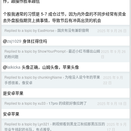
作，越操作胜率越低
个股我通常的习惯是 5-7 成仓过节，因为内外盘的不同步经常有资金
去外盘股指期货上搞事情，导致节后有冲高出货的机会
Replied to a topic by EastHorse
国庆有没有兼职做啊
2025 年 9 月 26 日
›
@
zsj1029
身体扛得住吗
Replied to a topic by ShowYourPrompt
最近小红书爆出山姆
2025 年 9 月 26
›
日
奶粉问题
@
laikicka
头像正确，山姆头像，苹果头像
Replied to a topic by chunkingName
为啥没人说今年的苹果
2025 年 9 月
›
22 日
手感很差，像安卓
是安卓苹果
Replied to a topic by xu33
17pro 的续航好像拉跨了
2025 年 9 月 18 日
›
安卓苹果
Replied to a topic by Lyn321
刷视频看到黑龙江秋招那黑压压的
2025 年 9 月
›
17 日
毕业生排起的长队，有点难受。