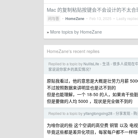
Mac 的复制粘贴按键会不会设计的不太合
问与答
•
HomeZane
•
Feb 13, 2025
• Lastly replie
More topics by HomeZane
»
HomeZane's recent replies
Replied to a topic by
NullIsLife
生活
很多人说现在中
›
›
家说说你家乡的真实情况？
原贴我看过，他的意思是大概是壮劳力月薪 500
不过按照数据来讲明显也是达不到的
但是也能理解，一个 18-50 的人，如果肯干些
但是要做的人均 5000 ，现状是完全做不到的
Replied to a topic by
yifangtongxing28
分享发现
购
›
›
为啥你说的些 这个空调的高空费 铜管 以及 
毕竟这些都是差异化项目，每家每户都不一样呀