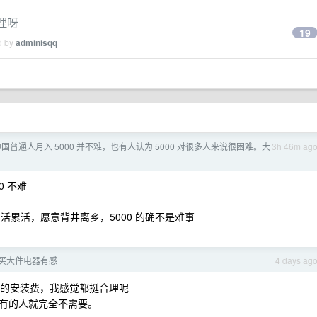
理呀
19
d by
adminisqq
国普通人月入 5000 并不难，也有人认为 5000 对很多人来说很困难。大
3h 46m ag
0 不难
脏活累活，愿意背井离乡，5000 的确不是难事
买大件电器有感
4 days ag
电视的安装费，我感觉都挺合理呢
有的人就完全不需要。