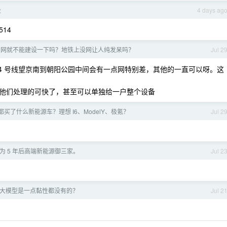
投
4 days ag
514
的网就不能建设一下吗？地铁上没网让人纯发呆吗？
Jul 2
4 号线望京南到朝阳公园中间会有一点网特别差，其他的一直可以呀。这
他们处理的可快了，甚至可以单独给一户整个设备
都买了什么新能源车？理想 I6、ModelY、极氪？
Jul 2
为 5 年后高端新能源御三家。
Jul 2
大模型是一点黏性都没有的？
Jul 2