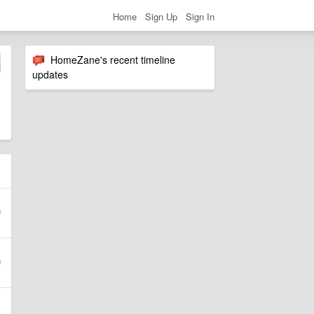
Home
Sign Up
Sign In
HomeZane's recent timeline
updates