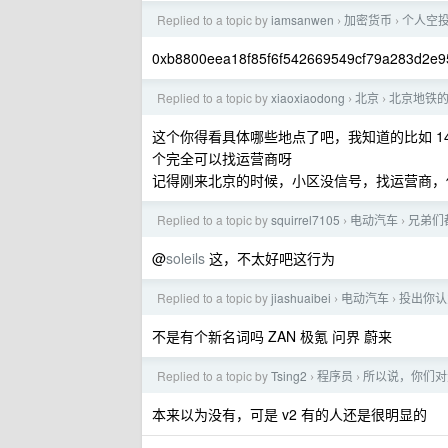
Replied to a topic by
iamsanwen
加密货币
个人空
›
›
0xb8800eea18f85f6f542669549cf79a283d2e9
Replied to a topic by
xiaoxiaodong
北京
北京地铁
›
›
这个你得看具体哪些地点了吧，我知道的比如 1
个完全可以找运营商呀
记得刚来北京的时候，小区没信号，找运营商，
Replied to a topic by
squirrel7105
电动汽车
兄弟们
›
›
@
soleils
这，不太好吧这行为
Replied to a topic by
jiashuaibei
电动汽车
投出你认
›
›
不是有个新名词吗 ZAN 极氪 问界 蔚来
Replied to a topic by
Tsing2
程序员
所以说，你们对
›
›
本来以为没有，可是 v2 有的人还是很明显的