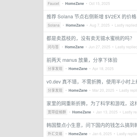
Faucet
•
HomeZane
•
Oct 15, 2025
推荐 Solana 节点右侧新增 $V2EX 的价格
Solana
•
HomeZane
•
Aug 7, 2025
• Lastly replie
都是卖荔枝的，没有卖无锡水蜜桃的吗？
问与答
•
HomeZane
•
Jun 27, 2025
• Lastly replie
前两天 manus 放量，分享下体验
分享发现
•
HomeZane
•
Apr 18, 2025
v0.dev 真不错，不需折腾，使用半小时
分享发现
•
HomeZane
•
Mar 20, 2025
• Lastly repl
家里的网重新折腾，为了科学和游戏，这
宽带症候群
•
HomeZane
•
Jan 13, 2025
• Lastly re
韩国整点小生意，问下国内的钱怎么搞到
外汇交易
•
HomeZane
•
Jan 6, 2025
• Lastly repli