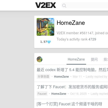
HomeZane
V2EX member #561147, joined on
Today's activity rank
4729
1.57
HomeZane
提问
技
最近 codex 新增了 5.4 能控制电脑，然
分享创造
•
HomeZane
•
Mar 11
• Lastly replied by
了解了下 Faucet：发加密货币的服务或网
Faucet
•
HomeZane
•
Oct 16, 2025
• Lastly replie
[等一个打赏] Faucet 这个频道干啥的呀