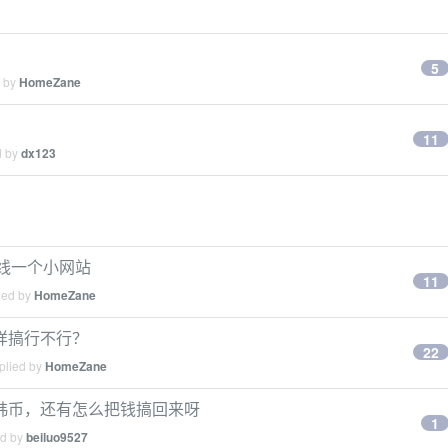
5
d by
HomeZane
11
d by
dx123
上线一个小网站
11
ied by
HomeZane
样搞行不行？
22
plied by
HomeZane
韩币，还有怎么把钱搞回来呀
1
ed by
beiluo9527