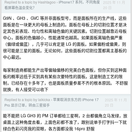
Replied to a topic by Hashtagoo
iPhone17 系列，不同角度
2025 年 11 月
›
20 日
看屏幕色温会变化？
G9N 、GH3 、GVC 等并非面板型号，而是面板所在的生产线，这些
面板是在一块更大的母板上制造的。面板在母板上的切割位置才是决
定其色彩表现、均匀性和离轴色偏的关键因素。切割位置越靠近母板
中心，面板的色偏越小，性能通常也越高。如果面板离轴色偏严重
（偏绿或偏蓝），几乎可以肯定是 LG 的面板。如果偏粉或偏黄，则
很可能是三星的面板。无论如何，这些面板的切割位置都离主基板的
中心最远。
每家制造商都能生产出零偏轴偏移的完美白色面板，但你买到这种面
板的概率远低于买到具有某些次要特性的面板。这是制造工艺的限
制，已经存在十多年了，也是面板质量参差不齐的根本原因。 不舒服
就换，有人接受可以收下
Replied to a topic by laikicka
苹果取消京东方的 iPhone 17
2025 年 11 月
›
20 日
Pro 显示订单，转由三星接手
能不能把 LG GH3 的 PM 订单都给三星啊，2 台都偏角立马发绿，放
桌面上这种角度去看，上面色彩都不准了，跟别说单手打字抖一下就
绿白色彩闪亮我的双眼，各方面都没我 16pro 舒服