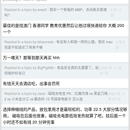
Replied to a topic by wew3
想买一个新版的 MBP，去闲鱼买靠谱
3 月 11
›
日
吗？
最佳的是找澳门 香港同学 教育优惠然后让他过境快递给你 大概 200
一个
Replied to a topic by falsemask
有没有人和我一样的心理，想买 mac
3 月 2
›
日
但是不知道买了用来干嘛
万一哪天？那等到那天再买 hhh
Replied to a topic by BigPig666
食品安全真的太重要了，如
2025 年 11 月
›
21 日
何保护好自己
有钱天天去酒店吃，出事会罚死
Replied to a topic by clear
磁吸充电宝 PK：红魔氘锋 vs 黑鲨刀锋
2025 年 11
›
月 20 日
2 vs 小米金沙江 vs 酷态科 10 号磁吸电能卡 怎么选
选择伸缩线的产品，放包里用才是最轻松的，功率 22.5 大部分情况够
用， 磁吸在后面也很重，磁吸充电那低效发热就算了吧，挂后面一个
小时还不如有线 20 分钟完事