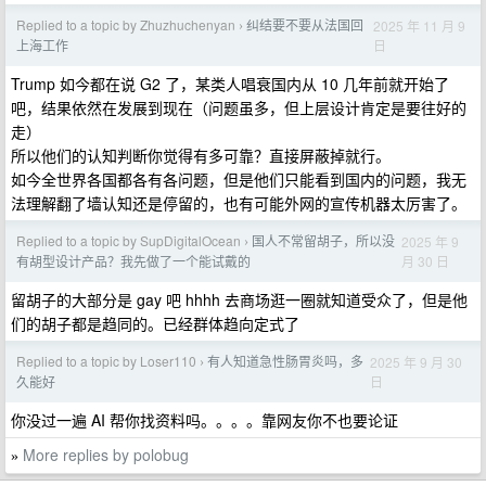
Replied to a topic by Zhuzhuchenyan
纠结要不要从法国回
2025 年 11 月 9
›
日
上海工作
Trump 如今都在说 G2 了，某类人唱衰国内从 10 几年前就开始了
吧，结果依然在发展到现在（问题虽多，但上层设计肯定是要往好的
走）
所以他们的认知判断你觉得有多可靠？直接屏蔽掉就行。
如今全世界各国都各有各问题，但是他们只能看到国内的问题，我无
法理解翻了墙认知还是停留的，也有可能外网的宣传机器太厉害了。
Replied to a topic by SupDigitalOcean
国人不常留胡子，所以没
2025 年 9
›
月 30 日
有胡型设计产品？我先做了一个能试戴的
留胡子的大部分是 gay 吧 hhhh 去商场逛一圈就知道受众了，但是他
们的胡子都是趋同的。已经群体趋向定式了
Replied to a topic by Loser110
有人知道急性肠胃炎吗，多
2025 年 9 月 30
›
日
久能好
你没过一遍 AI 帮你找资料吗。。。。靠网友你不也要论证
More replies by polobug
»