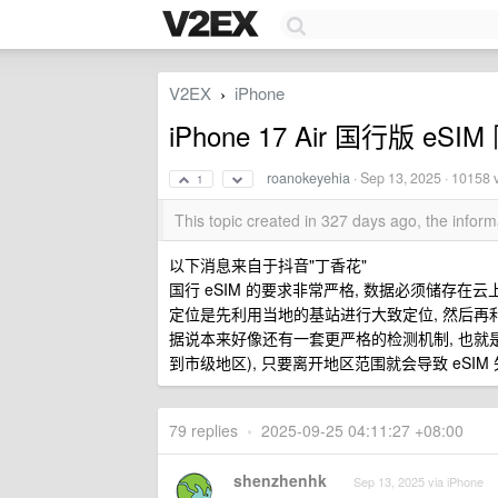
V2EX
iPhone
›
iPhone 17 Air 国行版 eSI
roanokeyehia
·
Sep 13, 2025
· 10158 
1
This topic created in 327 days ago, the info
以下消息来自于抖音"丁香花"
国行 eSIM 的要求非常严格, 数据必须储存在云上
定位是先利用当地的基站进行大致定位, 然后再
据说本来好像还有一套更严格的检测机制, 也就是
到市级地区), 只要离开地区范围就会导致 eSIM
79 replies
•
2025-09-25 04:11:27 +08:00
shenzhenhk
Sep 13, 2025 via iPhone