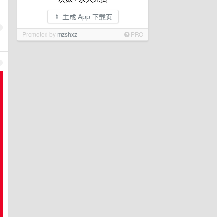
📱 生成 App 下载页
2
Promoted by
mzshxz
PRO
3