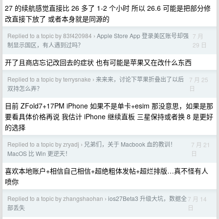
27 的续航感觉直接比 26 多了 1-2 个小时 所以 26.6 可能是把部分修
改直接下放了 或者本身就是同源的
Replied to a topic by 83f420984
Apple Store App 登录美区账号却强
7 月
›
29 日
制显示国区，有人遇到过吗？
开了且商店忘记改回去的症状 也有可能是苹果又在改什么东西
Replied to a topic by terrysnake
来来来，讨论下苹果折叠出了以后
7 月 25
›
日
双持怎么弄？
目前 ZFold7+17PM iPhone 如果不是单卡+esim 那没意思，如果是那
要看具体价格再说 我估计 iPhone 继续直板 三星保持或者换 8 是更好
的选择
Replied to a topic by zryadj
兄弟们，关于 Macbook 血的教训！
7 月 21
›
日
MacOS 比 Win 更逆天！
喜欢本地账户+相信自己相信+超绝粗体发帖+超烂排版…真不怪有人
喷你
Replied to a topic by zhangshaohan
ios27Beta3 升级大坑，数据全
7 月 14
›
日
部丢失