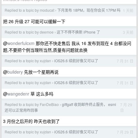
Replied to a topic by moducat
下月发布 18PM，现在你会买 17PM 吗
1 天前
›
把 26 升级 27 可能可以缓解一下
Replied to a topic by deemoe
这下不得不换新 iPhone 了
3 天前
›
@
wonderfulcxm
那你还不快走售后 我从 16 发布到现在 4 台都没问
题,不要把个例当理所当然,质量有问题就去换
Replied to a topic by xujdan
iOS26.6 续航好像又可以了
7 月 31 日
›
@
buildery
先放一个星期再说
Replied to a topic by xujdan
iOS26.6 续航好像又可以了
7 月 31 日
›
@
wangedenr
草 这么多吗
Replied to a topic by FanDeBiao
giffgaff 收到邮件终止服务， esmi
7 月 29
›
日
还可以正常用咋回事
3 月份之后开的 昨天也收到了
Replied to a topic by xujdan
iOS26.6 续航好像又可以了
7 月 29 日
›