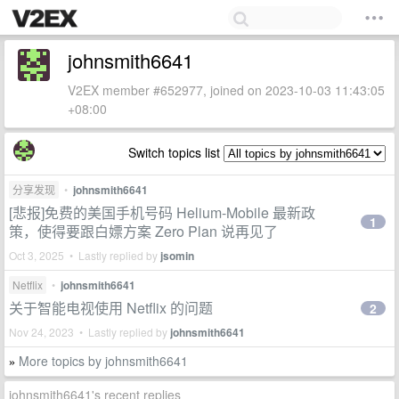
johnsmith6641
V2EX member #652977, joined on 2023-10-03 11:43:05
+08:00
Switch topics list
分享发现
•
johnsmith6641
[悲报]免费的美国手机号码 Helium-Mobile 最新政
1
策，使得要跟白嫖方案 Zero Plan 说再见了
Oct 3, 2025 • Lastly replied by
jsomin
Netflix
•
johnsmith6641
关于智能电视使用 Netflix 的问题
2
Nov 24, 2023 • Lastly replied by
johnsmith6641
More topics by johnsmith6641
»
johnsmith6641's recent replies