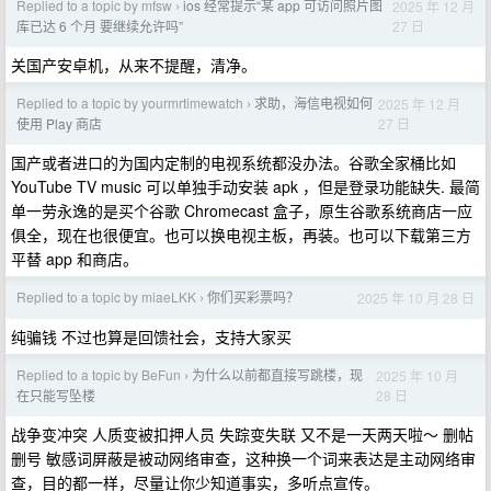
Replied to a topic by mfsw
ios 经常提示“某 app 可访问照片图
2025 年 12 月
›
27 日
库已达 6 个月 要继续允许吗”
关国产安卓机，从来不提醒，清净。
Replied to a topic by yourmrtimewatch
求助，海信电视如何
2025 年 12 月
›
27 日
使用 Play 商店
国产或者进口的为国内定制的电视系统都没办法。谷歌全家桶比如
YouTube TV music 可以单独手动安装 apk ，但是登录功能缺失. 最简
单一劳永逸的是买个谷歌 Chromecast 盒子，原生谷歌系统商店一应
俱全，现在也很便宜。也可以换电视主板，再装。也可以下载第三方
平替 app 和商店。
Replied to a topic by miaeLKK
你们买彩票吗？
2025 年 10 月 28 日
›
纯骗钱 不过也算是回馈社会，支持大家买
Replied to a topic by BeFun
为什么以前都直接写跳楼，现
2025 年 10 月
›
28 日
在只能写坠楼
战争变冲突 人质变被扣押人员 失踪变失联 又不是一天两天啦～ 删帖
删号 敏感词屏蔽是被动网络审查，这种换一个词来表达是主动网络审
查，目的都一样，尽量让你少知道事实，多听点宣传。