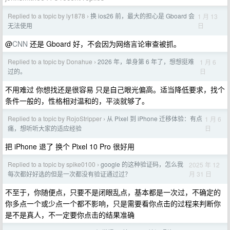
Replied to a topic by ly1878
换 ios26 前，最大的担心是 Gboard 会
1 月 13
›
日
无法使用
@
CNN
还是 Gboard 好，不会因为网络言论审查被抓。
Replied to a topic by Donahue
2026 年，单身第 6 年了，想想挺难
1 月 6
›
日
过的。
不用难过 你想找还是很容易 只是自己眼光偏高。适当降低要求，找个
条件一般的，性格相对温和的，平淡就够了。
Replied to a topic by RojoStripper
从 Pixel 到 iPhone 迁移体验：有点
1 月 6
›
日
痛，想听听大家的适应经验
把 iPhone 退了 换个 Pixel 10 Pro 很好用
Replied to a topic by spike0100
google 的这种验证码，怎么我
2025 年 12
›
月 31 日
每次都好好选的但是一次都没有验证通过过？
不至于，你随便点，只要不是闭眼乱点，基本都是一次过，不确定的
你多点一个或少点一个都不影响，只是需要看你点击的过程来判断你
是不是真人，不一定要你点击的结果准确