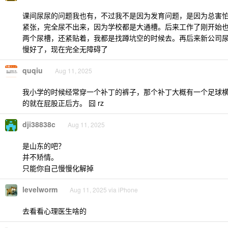
课间尿尿的问题我也有，不过我不是因为发育问题，是因为总害
紧张，完全尿不出来，因为学校都是大通槽。后来工作了刚开始
两个尿槽，还紧贴着，我都是找蹲坑空的时候去。再后来新公司
慢好了，现在完全无障碍了
quqiu
Aug 11, 2025
我小学的时候经常穿一个补丁的裤子，那个补丁大概有一个足球
的就在屁股正后方。 囧 rz
dji38838c
Aug 11, 2025
是山东的吧？
并不矫情。
只能你自己慢慢化解掉
levelworm
Aug 11, 2025 via iPhone
去看看心理医生啥的