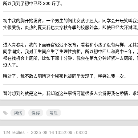
所以我到了初中已经 200 斤了。
初中我的胸开始发育，一个男生的胸比女孩子还大，同学会开玩笑叫我
实很受伤，炎热的夏天我也会穿秋冬季的校服外套，即使已经大汗淋漓
进入青春期，我的下面器官迟迟不发育，看着和小孩子没有两样，尤其
同学嘲笑，我对卫生间产生了生理性抗拒，所以初中四年和高中三年，
都在找机会上厕所，比如下课十分钟，我会在第九分钟赶紧冲去厕所，
没人了。
哦对了，我不敢去厕所这个秘密也被同学发现了，嘲笑过我一次。
暂时想到的就是这些，我知道这些事情可能很多人会觉得我在矫情，求
创伤
性侵
羞耻
124 replies
•
2025-08-16 13:52:09 +08:00