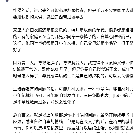
性侵的话，讲出来的可能心理舒服很多，但是千万不要跟家里人
要跟认识的人讲，这些东西带进坟墓去
家里人穿旧衣服还是很常见的，特别是以前的年代，很多都是姐
的，有的家庭甚至穷到几兄弟同穿一条裤子的，自尊心作怪而已
这样，他同学爸妈都是开小车来接，自己父母就是小毛驴，很正
好了
因为胃口大，导致吃胖了，导致胸变大，我觉得不应该怪父母，你 1
3 碗很正常的，即使 200 斤了，但是你要自己慢慢减下来，成
时候怎么样了，毕竟成年后的生活是自己的控制的，可以尝试慢
生殖器发育的问题的话，可能几种关系，一种你是胖，胖自然对比，
小年纪就打飞机，可能影响到发育了，三是你胸也大，jj 又小的
是不是雌激素过多，导致女性化了
总而言之，就是以上问题都是你小时候的问题，虽然在你成年的
麻烦，或者各种自卑的情绪，但是现在长大了的话，在陌生的城
事情，你可以选择忘记这些，然后过好以后的生活，改减肥就去