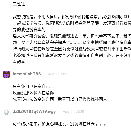
二性征
我想说的是，不用太自卑。jj 发育比较晚也没啥，我也比较晚 XD
一起去澡堂洗澡，我闭眼洗头的时候突然睁了眼，发现哥们看着我的 
弄的我也挺自卑的
后来大学研究套套，发现只能戴进去一半，再也卷不下去了，我
题，买了大号套套就完美解决了。。。这个事情缓解了我很多自卑，哦
特地戴大号套套啊😅甚至因为比例过低导致大号套套几乎不出新
老婆知道～我只能说延迟发育之类的事情别自卑别上心，好不好
看的🙏
lemonfishTBS
Aug 11, 2025
只有你自己在意自己
反而没那么多人在意你
先天没办法改变的东西，后天可以自己慢慢找补回来
JZ8ZW193q6W9Awgy
Aug 11, 2025
可怜的小老弟，加强心理建设，别沉浸在过去 。。。