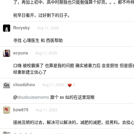
了，再加上初中、高中时期我也只能勉强算个好货。。。都不咋
祝早日看开，过好剩下的日子。
Rorysky
Aug 11, 2025
寻找 心理医生 和 西医帮助
scyuns
Aug 11, 2025
口嗨 被校霸揍了 也算是我的问题 确实被暴力后 会变胆怯 但是感
经重新建立信心了
cloudzhou
Aug 11, 2025
3
@
doudouisamomo
跟个 sx 似的在这里现眼
bzw875
Aug 11, 2025
接纳丑陋的过去，解决可以解决的，减肥的减肥，挂男科。去挂