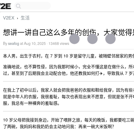
V2EX
生活
›
想讲一讲自己这么多年的创伤，大家觉得
By
seafog
at Aug 10, 2025 · 13468 views
本人男，出生于农村，在 7 岁到 10 岁是留守儿童，被隔壁邻居家的
准确地说，也不算性侵，因为我那时候小，完全不懂这是在做什么，所
过，甚至到了后期我会主动配合他，他还教我如何打✈️，导致我从 7 岁
在我上了初中以后，我家人就会把我爸爸的衣服和鞋给我穿，因为有些
就是中年人的衣服，我很羞耻，每次也表现出来不愿意，但就是张不开
服，我总有一种裸奔的羞耻感。
10 岁父母把我接到身边，开始了喂胖之旅，每天的晚饭，我都要吃三
了两碗，我妈妈和我奶奶会主动地问我：再来一碗大米饭啊？