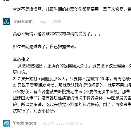
肯定不是矫情啊，儿童时期的心理创伤都是要用一辈子来修复，
TrueNorth
Aug 11, 2025
真心不矫情，这苦难超过农村单纯的受穷了。。。
但过去就是过去了，自己把握未来。
真心建议
1. 减肥减肥减肥 ，肥胖真的是健康大杀手。减完肥不仅更健康
更自信。
2. 7 岁开始打✈️问题没那么大，只要你不是坚持 20 年，每周必
3. 只说了青春期发育慢，那就默认现在是没问题的。就更不用自
正常好使，有点肾虚就去医院找老中医 (不要信无脑中医黑，那些人能
些建国大佬们？没有器质性病变的情况下调养身体，中医是最厉害
验，所以要多试，吃起来感觉不舒服的及时停药，倒了，再换医
院就行了，别去小诊所。
Yreddragon
Aug 11, 2025 via iPhone