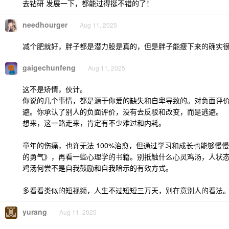
去钻研 发展一下，都能过得挺不错的了！
needhourger
Aug 11, 2025
减个肥就好，胖子都是潜力股是真的，但是胖子能瘦下来的确实
gaigechunfeng
Aug 11, 2025
这不是矫情，伙计。
你说的几个事情，都是源于你爱的缺失和自卑导致的。对负面评
避。你承认了别人的负面评价，没有去反驳和改变，而是逃避。
想来，这一路走来，肯定有不少难过和内耗。
童年的伤痛，也许无法 100%治愈，但通过学习和成长也能够慢
的勇气》，再看一些心理学的书籍。别抵触什么心灵鸡汤，人状
鸡汤何尝不是自我鼓励和自我暗示的有效方式。
多看看类似的短视频，人生不过短短三万天，别在意别人的看法
yurang
Aug 11, 2025