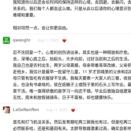
我知道你以后还会长时间的保持这样的心境，去回避，去躲闪，
关系的。我们每个人都会这么做。只是从此以后请你的心理意识
难堪和重要。
相对坦然一点，会让你更自由。
qwanght
Aug 11, 2025
1
忍不住回复一个。心里的创伤讲出来，其实也是一种释放和疗愈
去，深埋心底之后，抬起头，大步向前，过好当前和之后的生活
我自己也是农村出生，两岁父母离婚，母亲带着哥哥改嫁，父亲
走他乡，我估计是最早一批留守儿童，11 岁才到城里的父亲和后
母只管有饭吃有衣服穿不生病，我每天要煮一大家人的三餐，收
业，也没有书桌啥的，就在纸箱子上或院子里的石头上写作业。
里干活。唯一值得骄傲的是学习一向还不错。毕业后我独自组建
无忧，周末和放假骑骑车，日子不富裕，却也健康快乐。
LaGeNanRen
Aug 11, 2025
1
首先和打飞机没关系。然后发育期吃两三碗我也有过，但是吃两三碗
必然联系哈，还是和基因有关。太胖导致雌激素过高，确实会影