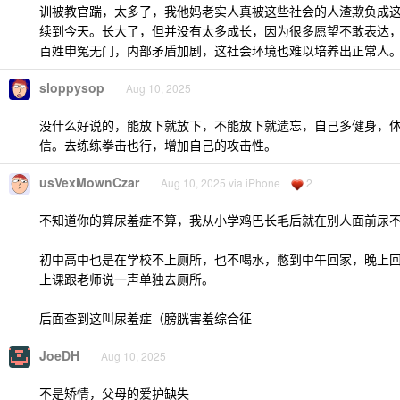
训被教官踹，太多了，我他妈老实人真被这些社会的人渣欺负成
续到今天。长大了，但并没有太多成长，因为很多愿望不敢表达
百姓申冤无门，内部矛盾加剧，这社会环境也难以培养出正常人
sloppysop
Aug 10, 2025
没什么好说的，能放下就放下，不能放下就遗忘，自己多健身，
信。去练练拳击也行，增加自己的攻击性。
usVexMownCzar
Aug 10, 2025 via iPhone
2
不知道你的算尿羞症不算，我从小学鸡巴长毛后就在别人面前尿不
初中高中也是在学校不上厕所，也不喝水，憋到中午回家，晚上
上课跟老师说一声单独去厕所。
后面查到这叫尿羞症（膀胱害羞综合征
JoeDH
Aug 10, 2025
不是矫情，父母的爱护缺失