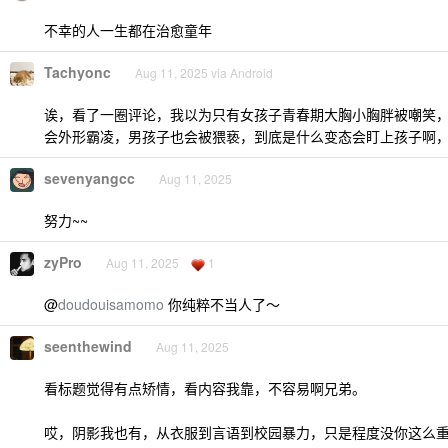
不幸的人一生都在治愈童年
Tachyonc
Aug 11, 2025 via Android
诶，看了一圈评论，我以为只有女孩子青春期大胸小胸胖被嘲笑
会外形霸凌，男孩子也会被猥亵，到底是什么变态会盯上孩子啊
sevenyangcc
Aug 11, 2025
努力~~
zyPro
Aug 11, 2025
1
@
doudouisamomo
你纯粹不当人了～
seenthewind
Aug 11, 2025
看标题觉得有点矫情，看内容我靠，不容易啊兄弟。
哎，阴影我也有，从衣服到言语到校园暴力，只是程度没你这么