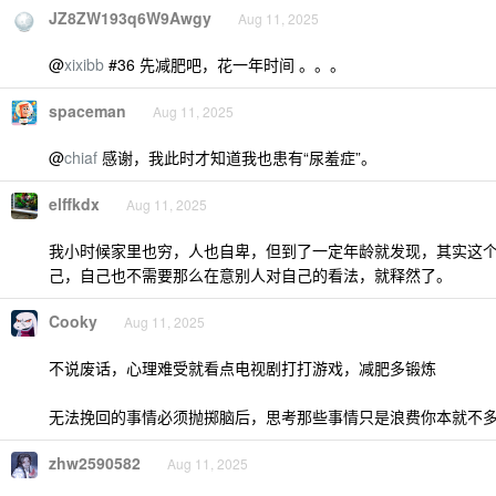
JZ8ZW193q6W9Awgy
Aug 11, 2025
@
xixibb
#36 先减肥吧，花一年时间 。。。
spaceman
Aug 11, 2025
@
chiaf
感谢，我此时才知道我也患有“尿羞症”。
elffkdx
Aug 11, 2025
我小时候家里也穷，人也自卑，但到了一定年龄就发现，其实这
己，自己也不需要那么在意别人对自己的看法，就释然了。
Cooky
Aug 11, 2025
不说废话，心理难受就看点电视剧打打游戏，减肥多锻炼
无法挽回的事情必须抛掷脑后，思考那些事情只是浪费你本就不
zhw2590582
Aug 11, 2025