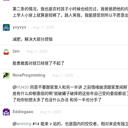
第二条的情况，我也是农村孩子小时候也经历过，我爸爸把他的
上学人小穿上就算是短裤了。路人笑我，我能感受到所以不愿意出门
yvyvyv
Aug 11, 2025
减肥，解决大部分烦恼
2en
Aug 11, 2025
能勇敢面对就已经很了不起了
NoraProgrmming
Aug 11, 2025
@
hfJ433
同意不要跟家里人和另一半讲 之前情绪崩溃跟家里闹掰了
底有什么抑郁委屈的啊”就破罐子破摔把这些年自己受的委屈都说了
了劝你别想太多了也没什么办法 和另一半也分手了
Eddiegaao
Aug 11, 2025
@
wniming
#14 能来 v 站的，也是国内的佼佼者，相对来说有