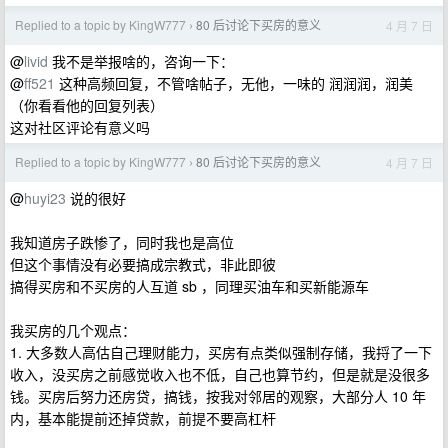
Replied to a topic by KingW777
80 后讨论下买房的意义
4 月 7 日
›
@
livid
我不是举报啥的，咨询一下：
@
ff521
这种高频回复，不管啥帖子，无他，一味的 润润润，润美
（你看看他的回复列表）
这对社区评论有意义吗
Replied to a topic by KingW777
80 后讨论下买房的意义
4 月 7 日
›
@
huyi23
说的很好
我知道房子跌惨了，同时我也是高位
但这个事情没有必要搞成宗教式，非此即彼
搞得买房和不买房的人互道 sb ，同理买油车和买新能源车
我买房的几个观点：
1. 大多数人高估自己理财能力，买房有点类似强制存储，我捋了一下
收入，没买房之前感觉收入也不低，自己也算节约，但是就是没很多
钱。买房后努力还房贷，搞钱，按我对邻居的观察，大部分人 10 年
内，基本能提前还掉贷款，前提不要高杠杆