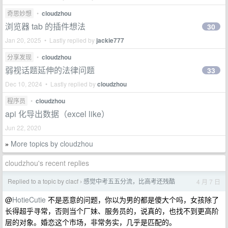
奇思妙想
•
cloudzhou
浏览器 tab 的插件想法
30
Jan 20, 2025 • Lastly replied by
jackie777
分享发现
•
cloudzhou
弱视话题延伸的法律问题
33
Dec 10, 2024 • Lastly replied by
cloudzhou
程序员
•
cloudzhou
api 化导出数据（excel like）
Jun 22, 2020
More topics by cloudzhou
»
cloudzhou's recent replies
Replied to a topic by clacf
感觉中考五五分流，比高考还残酷
4 月 7 日
›
@
HotieCutie
不是恶意的问题，你以为男的都是傻大个吗，女孩除了
长得超乎寻常，否则当个厂妹、服务员的，说真的，也找不到更高阶
层的对象。婚恋这个市场，非常务实，几乎是匹配的。