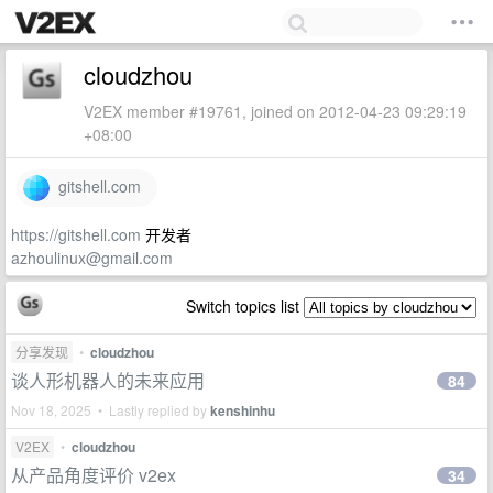
cloudzhou
V2EX member #19761, joined on 2012-04-23 09:29:19
+08:00
gitshell.com
https://gitshell.com
开发者
azhoulinux@gmail.com
Switch topics list
分享发现
•
cloudzhou
谈人形机器人的未来应用
84
Nov 18, 2025 • Lastly replied by
kenshinhu
V2EX
•
cloudzhou
从产品角度评价 v2ex
34