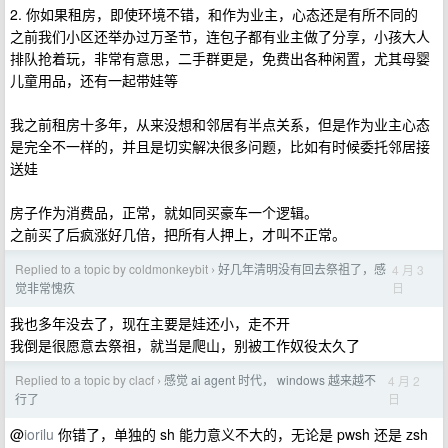
2. 你如果租房，即使环境不错，和作为业主，心态还是有所不同的
之前我们小区还举办过万圣节，连包子都有业主做了分享，小孩大人
排队抢着玩，非常有意思，二手群更是，免费出各种闲置，尤其母婴
儿童用品，还有一起带娃等
我之前租房十多年，从来没想和邻居有半点关系，但是作为业主心态
是完全不一样的，并且是切实解决很多问题，比如有时候委托邻居接
送娃
房子作为消费品，正常，就如同买豪车一个逻辑。
之前买了后疯涨好几倍，把所有人押上，才叫不正常。
Replied to a topic by coldmonkeybit
好几年清明没有回去祭祖了，感
4 月 3
›
日
觉非常愧疚
我也多年没去了，现在主要是娃还小，走不开
我倒是很愿意去祭祖，就当是爬山，别被工作奴役太久了
Replied to a topic by clacf
感觉 ai agent 时代， windows 越来越不
4 月 2
›
日
行了
@
iorilu
你错了，单独的 sh 能力意义不大的，无论是 pwsh 还是 zsh