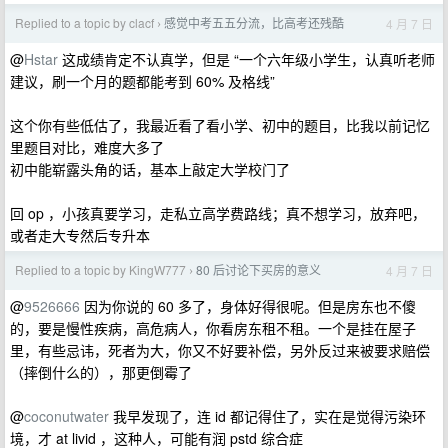
Replied to a topic by clacf
感觉中考五五分流，比高考还残酷
4 月 7 日
›
@
Hstar
这成绩肯定不认真学，但是 “一个六年级小学生，认真听老师
建议，刷一个月的题都能考到 60% 及格线”
这个你有些低估了，我最近看了看小学、初中的题目，比我以前记忆
里题目对比，难度大多了
初中能崭露头角的话，基本上敲定大学校门了
回 op ，小孩真要学习，走私立高学费路线；真不想学习，放弃吧，
或者走大专然后专升本
Replied to a topic by KingW777
80 后讨论下买房的意义
4 月 7 日
›
@
9526666
因为你说的 60 多了，身体好得很呢。但是房东也不傻
的，要是慢性疾病，高危病人，你看房东租不租。一个是挂在屋子
里，有些忌讳，死者为大，你又不好要补偿，另外反过来被要求赔偿
（摔倒什么的），那更倒霉了
@
coconutwater
我早发现了，连 id 都记得住了，实在是觉得污染环
境，才 at livid ，这种人，可能有润 pstd 综合症