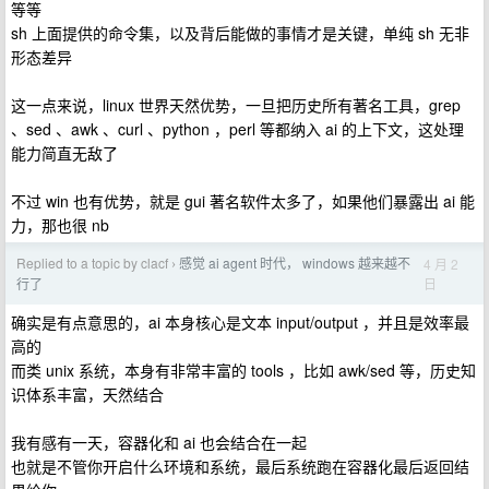
等等
sh 上面提供的命令集，以及背后能做的事情才是关键，单纯 sh 无非
形态差异
这一点来说，linux 世界天然优势，一旦把历史所有著名工具，grep
、sed 、awk 、curl 、python ，perl 等都纳入 ai 的上下文，这处理
能力简直无敌了
不过 win 也有优势，就是 gui 著名软件太多了，如果他们暴露出 ai 能
力，那也很 nb
Replied to a topic by clacf
感觉 ai agent 时代， windows 越来越不
4 月 2
›
日
行了
确实是有点意思的，ai 本身核心是文本 input/output ，并且是效率最
高的
而类 unix 系统，本身有非常丰富的 tools ，比如 awk/sed 等，历史知
识体系丰富，天然结合
我有感有一天，容器化和 ai 也会结合在一起
也就是不管你开启什么环境和系统，最后系统跑在容器化最后返回结