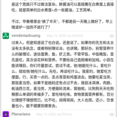
是这个思路只不过做法复杂。鲜酱油可以直接撒在白煮蛋上直接
吃，就是简单的白水煮蛋+点一些酱油，工艺简单。
不过，早餐哪里会“搞了半天”，不都是前一天晚上做好了，早上
微波炉一加热不就行了？
vendettazhuang
May 13, 2025 via Android
92
过来人。但是知道说了也白说。还是说了。如果你的先生和太太
没有太多执念，或者特别理论派，也讲理。那好办，别管营养什
么的破理论，迷信蛋黄，鱼，虾之类。不管早饭，中饭晚饭，首
先是吃，其次谈花样和营养。不要给自己造困难和加戏。小孩在
能讲理前，你们尽量尝试，尝试不成，他/她能吃什么，爱吃什
么，就给他/她吃什么。先吃，再谈吃什么。我家的，她爱吃方
便面，行，买贵一点的，丢点青菜和鸡蛋进去。她要吃麦当劳，
那就麦当劳。如果不是她妈还有点过不去，我就冰淇淋，肉肠，
蚝油西兰花，麦当劳，方便面轮流来，管她呢。比狗狗天天吃狗
粮那么单调的幸福多了。爱吃啥吃啥。食物里面营养都有，百分
比理想不理想而已。比不吃，闹得哭闹，大人也烦。还小，饮食
量也小，能不健康到哪里去。
Planarians
May 13, 2025 via iPhone
93