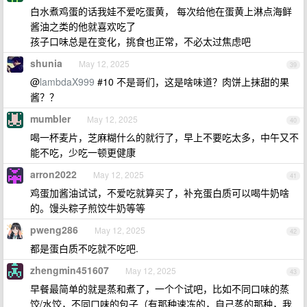
白水煮鸡蛋的话我娃不爱吃蛋黄， 每次给他在蛋黄上淋点海鲜
酱油之类的他就喜欢吃了
孩子口味总是在变化，挑食也正常，不必太过焦虑吧
shunia
May 12, 2025
39
@
lambdaX999
#10 不是哥们，这是啥味道？肉饼上抹甜的果
酱？？
mumbler
May 12, 2025
40
喝一杯麦片，芝麻糊什么的就行了，早上不要吃太多，中午又不
能不吃，少吃一顿更健康
arron2022
May 12, 2025
41
鸡蛋加酱油试试，不爱吃就算买了，补充蛋白质可以喝牛奶啥
的。馒头粽子煎饺牛奶等等
pweng286
May 12, 2025
42
都是蛋白质不吃就不吃吧.
zhengmin451607
May 12, 2025
43
早餐最简单的就是蒸和煮了，一个个试吧，比如不同口味的蒸
饺/水饺，不同口味的包子（有那种速冻的，自己蒸的那种，我