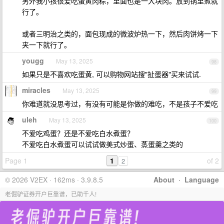
另外我小孩很爱吃蛋黄肉粽，里面也是一大块肉。放到锅里煮就
行了。
或者三明治之类的，面包现成的微波炉热一下，然后肉饼烤一下
夹一下就行了。
yougg
May 13, 2025
98
如果只是不喜欢吃蛋黄, 可以购物网站搜"扯蛋器"买来试试.
miracles
May 13, 2025
99
你难道就没思考过，有没有可能是你做的难吃，不是孩子不爱吃
uleh
May 13, 2025
100
不爱吃鸡蛋？还是不爱吃白水煮蛋？
不爱吃白水煮蛋可以试试做美式炒蛋、蒸蛋羹之类的
Page 1
1
of 2
2
© 2026 V2EX · 162ms · 3.9.8.5
About
·
Language
老倔驴证券开户巨靠谱，已助千人!