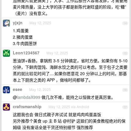
加燕麦片就更搞笑了，大学、工作后部分人容易发胖，才需要用
麦片降热量，没上大学的孩子都是新陈代谢旺盛的阶段，吃“糠”
（麦片）没有意义。
yjxjn
May 12, 2025
14
1.鸡蛋羹
2.猪肉蛋堡
3.牛肉圆葱饼
Leon1234567
May 12, 2025
15
葱油饼+香肠，拿锅煎 3-5 分钟搞定，省时方便。如果你有 5-10
分钟，下鲜肉馄饨、海鲜水饺之类的可以考虑。至于包子之类要
蒸的就比较花时间了....如果你愿意花 20 分钟以上的时间，那基
本上下厨房之类的 APP ，做啥时间都够了。
esee
May 12, 2025
16
@
lambdaX999
做几次不难，能持之以恒做才是真厉害。
craftsmanship
May 12, 2025 via Android
17
这题我也会 做日式親子丼试试 就是鸡肉鸡蛋盖饭
另外推荐个美食 up 主 B 站 @村驴 这姐们的美食教程绝对的保
姆级 没有废话全是干货还特别细节 强烈推荐