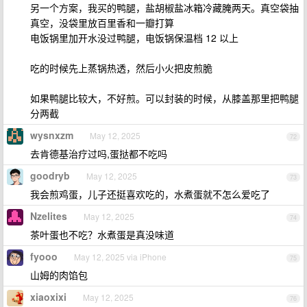
另一个方案，我买的鸭腿，盐胡椒盐冰箱冷藏腌两天。真空袋抽
真空，没袋里放百里香和一瓣打算
电饭锅里加开水没过鸭腿，电饭锅保温档 12 以上
吃的时候先上蒸锅热透，然后小火把皮煎脆
如果鸭腿比较大，不好煎。可以封装的时候，从膝盖那里把鸭腿
分两截
wysnxzm
May 12, 2025
72
去肯德基治疗过吗,蛋挞都不吃吗
goodryb
May 12, 2025
73
我会煎鸡蛋，儿子还挺喜欢吃的，水煮蛋就不怎么爱吃了
Nzelites
May 12, 2025
74
茶叶蛋也不吃？水煮蛋是真没味道
fyooo
May 12, 2025 via iPhone
75
山姆的肉馅包
xiaoxixi
May 12, 2025
76