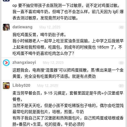
op 要不抽空带孩子去医院测一下过敏原，说不定对鸡蛋过敏。
我一直不喜欢喝牛奶，但喝了也不会怎么样，前几天因为 lgE 爆
表去测过敏原，发现竟然对牛奶过敏。
datiewang
May 12, 2025
49
我吃鸡蛋反胃，喝牛奶肚子疼。
我小时候跟老人一起早上吃豆浆油条豆腐脑，上中学之后我爸早
上起来给我煎培根，吃面包，到成年的时候我也 185cm 了，不
吃鸡蛋不喝牛奶喜欢吃肉怎么你了？
zhangxiaoyi
May 12, 2025
50
这题我会，电商搜“混蛋器”可以把鸡蛋摇散，蒸/煮出来是一个金
黄蛋，完全没有吃蛋黄的不适感。就是有点费劲
Libby520
May 12, 2025
51
麦当劳早餐会员，9-15 元搞定，套餐里固定是牛肉+小汉堡或早
餐卷，
当然不是天天吃，但是小孩不爱吃稀饭包子啥的，偶尔会吃馄饨
最常吃的就是面包片，培根，煎蛋，牛奶
有阵子我自己买了汉堡胚和热狗面包片，自己煎鸡蛋或培根或香
肠+番茄片+生菜，吃的挺香，牛奶必须的