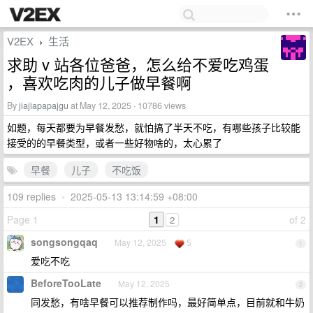
V2EX
生活
›
求助 v 站各位爸爸，怎么给不爱吃鸡蛋
，喜欢吃肉的儿子做早餐啊
By
jiajiapapajgu
at May 12, 2025 · 10786 views
如题，每天都要为早餐发愁，就怕搞了半天不吃，有哪些孩子比较能
接受的的早餐类型，或者一些好物啥的，太心累了
早餐
儿子
不吃饭
109 replies
•
2025-05-13 13:14:59 +08:00
Page 1
1
of 2
2
songsongqaq
May 12, 2025
5
1
爱吃不吃
BeforeTooLate
May 12, 2025
2
同发愁，有啥早餐可以推荐制作吗，最好简单点，目前就和牛奶