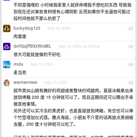
不同意强喂的 小时候我家里人就拼命喂我不想吃的东西 导致我
到现在还对某些食材很有心理阴影 反而如果你不去逼他可能过
段时间他就不那么抗拒了
luckydog123
May 13, 2025
94
肉蛋堡
dnfQzjPBXtWmML
May 13, 2025 via iPhone
95
很大可能就是做的不好吃
rttds
May 13, 2025
96
麦当劳
wantanmee
May 13, 2025
97
超市类似山姆有腌好的鸡翅或者整块的鸡腿肉，直接冰箱拿出来
放到烤箱 230 度 15 分钟就可以了。而且这期间还可以腾出手来
做其他事情。
另外还可以买冷冻的黑虎虾，也是直接放到烤箱，有空也可以串
个竹签增加仪式感。撒点海盐，小朋友不介意的话再放点黑胡椒
去腥，200 度十分钟就可以吃了。