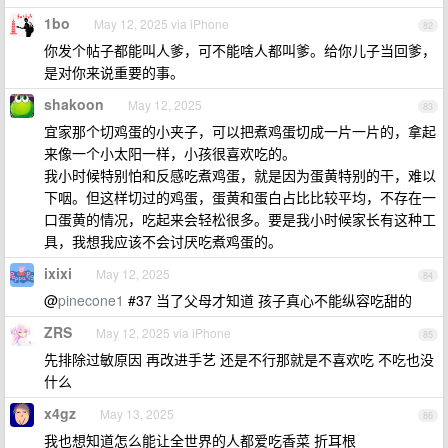
1bo
May 12, 2025 via iPhone
82
你发个帖子都能叫人爹，可不能啥人都叫爹。给你儿子当回爹，
是对你来说重要的事。
shakoon
May 12, 2025
83
宜家那个切鸡蛋的小夹子，可以把煮鸡蛋切成一片一片的，拿起
来像一个小太阳一样，小孩很喜欢吃的。
我小时候特别怕和反感吃煮鸡蛋，就是因为蛋黄特别的干，难以
下咽。但这样切过的鸡蛋，蛋黄和蛋白占比比较平均，不存在一
口蛋黄的情况，吃起来会轻松很多。要是我小时候家长有这种工
具，我想我应该不会讨厌吃煮鸡蛋的。
ixixi
May 12, 2025
84
@
pinecone1
#37 当了父母才知道 孩子真心不能纵容吃甜的
ZRS
May 12, 2025 via iPhone
85
先排除过敏原因 再改进手艺 还是不行那就是不喜欢吃 不吃也没
什么
x4gz
May 13, 2025
86
我也想知道怎么能让全世界的人都爱吃香菜 折耳根