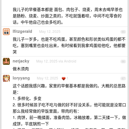
我儿子的早餐基本都是 面包、肉包子、烧麦，周末去喝早茶也
是肠粉、烧麦、炒面之类的，不吃就饿着呗，中间不吃零食的
话，中午他自己也会多吃的。
lfitzgerald
May 12, 2025
65
我儿子一岁多，也是不吃鸡蛋，甚至颜色和形状类似鸡蛋的都不
吃，塞到嘴里也会吐出来，有时候看到我拿鸡蛋给他吃，他都要
哭
netjacky
May 12, 2025 via Android
66
做木须肉
loryyang
May 12, 2025
1
67
这个话题我感兴趣，家里的早餐基本都是我做的。大概的总思路
是：
1. 多样化、多变
2. 很多时候孩子吃不吃与做的好不好没关系，他可能就是没胃口
那么我经常做的早饭里面，带肉的有：
1. 肉饼，前一晚揉面，准备肉馅，冰箱放着，第二天揉一下，做
成饼，平底锅煎一下