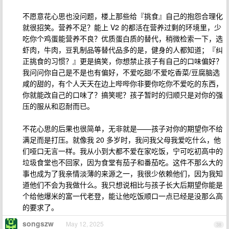
不愿意花心思也没问题，楼上那些给『挑食』自己的抱怨合理化
就很招笑。营养不足？能上 V2 的都活在营养过剩的环境里，少
吃你个鸡蛋能营养不良？优质蛋白质的替代，稍微检索一下，选
虾肉，牛肉，豆乳制品等替代品多的是，健身的人都知道；『纠
正挑食的习惯？』更是搞笑，你想禁止孩子有自己的口味偏好？
我问问你自己是不是也有偏好，不爱吃甜/不爱吃香菜/豆腐脑选
咸的甜的，有个人天天在边上哔哔你非要你吃你不爱吃的东西，
你就能改自己的口味了？搞笑呢？孩子暂时的归顺只是对你的强
压的服从和忍耐而已。
不花心思的后果也很简单，无非就是——孩子对你的期望你不给
满足而是打压。就像我 20 多岁时，我问我父母我爱吃什么，他
们哑口无言一样。我从小到大都不爱在家吃饭，宁可吃初高中的
垃圾食堂也不回家，因为食堂有茄子和番茄吃。这件不那么大的
事也成为了我亲情淡薄的来源之一，我很少依赖他们，因为我知
道他们不会为我做什么。我只想说相比与孩子长大后期望你能是
个给他爆米的富一代老登，能让他吃饭顺口一点已经是没那么高
的要求了。
songszw
May 12, 2025
38