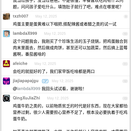
我当过孩子，没当过爸爸。不是很懂，早餐喜欢吃肉有什么问
题，问问孩子爱吃什么，填饱肚子就行了吧，难点在哪里呢？
txzh007
May 12, 2025
9
鸡蛋主要是蛋黄难以下咽把,搭配辣酱或者醋之类的试一试
lambdaX999
May 12, 2025
10
这个问题我会，我刚买了个珍珠生活的玉子烧锅，把鸡蛋融合到
肉末里面去，然后做成肉饼，甚至还可以加蔬菜，然后搞上蓝莓
酱啊，番茄酱啥的
afeiche
May 12, 2025
11
会吃的就挺好的了，我们家早饭吃啥都是两口
jiajiapapajgu
May 12, 2025
OP
12
@
lambdaX999
我回头试试看，谢谢啦！
QingXuJiaZhi
May 12, 2025
13
鸡蛋牛奶之类的，以前物质贫乏的时代是好东西，现在大家都怕
营养过剩，很少人需要担心营养不足了，根本没必要执着于吃鸡
蛋牛奶。