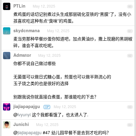
PTLin
May 12, 2025
60
煮鸡蛋的话切记别煮过头生成那层硫化亚铁的“黑膜”了，没有小
孩喜欢吃这种有点“臭味”的鸡蛋。
skydcnmana
May 12, 2025
61
麦当劳那种早餐炒蛋你知道吧，加点黄油炒，撒上现磨的黑胡椒
碎，谁会不喜欢吃呢。
Admstor
May 12, 2025
62
你都不说自己做过哪些
无菌蛋可以做日式糖心蛋，煎蛋也可以做半熟流心的
玉子烧之类的也是很好的选择
别跟我说你就直接白煮蛋，那谁能吃的下去？
jiajiapapajgu
May 12, 2025
OP
63
@
lvyunyi
这个我都看饿了，也太诱人了.
Junichi
May 12, 2025
64
@
jiajiapapajgu
#47 幼儿园早餐不是去到才吃的吗？