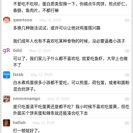
不爱吃不吃呗，蛋白质类型换一下，你搞点牛肉饼，煎点虾仁，
香肠，鱼肉片，不都行嘛
qwertooo
May 12, 2025
77
多换几种做法试试，或许可以让他对鸡蛋感兴趣
我们成年人也有不喜欢吃某种食物的时候，没必要逼着小孩子
lldld
May 12, 2025
78
可以了，我们家儿子什么都不喜欢吃. 就爱吃鱼虾，大早上也做
不了
fstab
May 12, 2025
79
白水煮鸡蛋很多小孩都不爱吃，可以煎蛋，荷包蛋，或者和面粉
混合炕饼子。
nnnnnnamgn
May 12, 2025
80
是只吃蛋清不吃蛋黄还是都不吃？我小时候不喜欢吃蛋黄，但在
外面买个饼夹蛋和辣条就还能凑合吃下去
hefish
May 12, 2025
81
打一顿就好了。