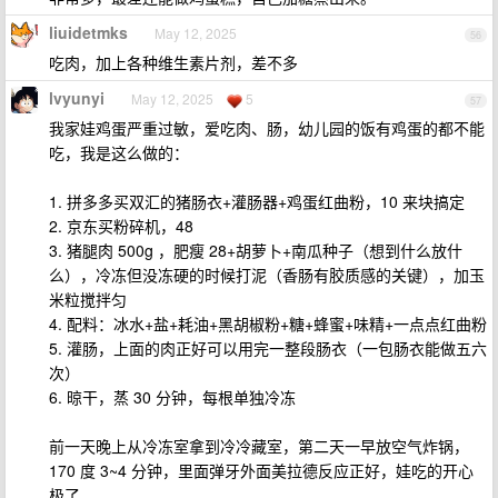
liuidetmks
May 12, 2025
56
吃肉，加上各种维生素片剂，差不多
lvyunyi
May 12, 2025
5
57
我家娃鸡蛋严重过敏，爱吃肉、肠，幼儿园的饭有鸡蛋的都不能
吃，我是这么做的：
1. 拼多多买双汇的猪肠衣+灌肠器+鸡蛋红曲粉，10 来块搞定
2. 京东买粉碎机，48
3. 猪腿肉 500g ，肥瘦 28+胡萝卜+南瓜种子（想到什么放什
么），冷冻但没冻硬的时候打泥（香肠有胶质感的关键），加玉
米粒搅拌匀
4. 配料：冰水+盐+耗油+黑胡椒粉+糖+蜂蜜+味精+一点点红曲粉
5. 灌肠，上面的肉正好可以用完一整段肠衣（一包肠衣能做五六
次）
6. 晾干，蒸 30 分钟，每根单独冷冻
前一天晚上从冷冻室拿到冷冷藏室，第二天一早放空气炸锅，
170 度 3~4 分钟，里面弹牙外面美拉德反应正好，娃吃的开心
极了