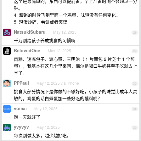
这个是最简单的，东西可以提前备，早上准备时间不会超过一分
钟。
4. 煮粥的时候飞到里面一个鸡蛋，味道没有任何变化。
5. 鸡蛋炒碎，卷饼或者夹馍
NatsukiSubaru
May 12, 2025
28
千万别给孩子养成挑食的习惯啊
BelovedOne
May 12, 2025
29
肉粽、速冻包子、溏心蛋、三明治（ 1 片面包 2 片芝士 1 个煎
蛋），我基本在这几个里来回，偶尔是喝口牛奶甚至不吃就去上
学了。
PPPaul
May 12, 2025 via iPhone
30
挑食大部分情况下是你做的不够好吃，小孩子的味觉比成年人灵
敏的，鸡蛋的话白煮蛋加一些好吃的蘸料呢？
vomai
May 12, 2025
31
饿一天就好了
yvyvyv
May 12, 2025
32
每次别做太多，越少越好吃。