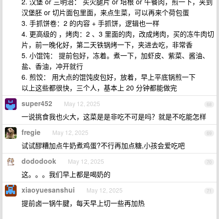
2. 汉堡 or 三明治： 买火腿片 or 培根 or 午餐肉，煎一下，夹到
汉堡胚 or 切片面包里面，来点生菜，可以再来个荷包蛋
3. 手抓饼卷：2 的内容 + 手抓饼，逻辑也一样
4. 更高级的 ，烤肉：2 、3 里面的肉，改成烤肉，买的冻牛肉切
片，前一晚化好，第二天铁锅烤一下，夹进去吃，非常香
5. 小馄饨： 提前包好，冻着。煮一下，加虾皮、紫菜、酱油、
盐、香油，冲开就行
6. 煎饺： 用大点的馄饨皮包好，放着，早上平底锅煎一下
以上这些都很快，三个人，基本上 20 分钟都能做完
super452
May 12, 2025
68
一说挑食我也火大，这菜是是非吃不可是吗？就是不吃能怎样
fregie
May 12, 2025
69
试试醪糟加点牛奶煮鸡蛋?不行再加点糖,小孩会爱吃吧
dododook
May 12, 2025
70
这。。。我们早上都是喝奶的
xiaoyuesanshui
May 12, 2025
71
提前卤一锅牛腱，每天早上切一些再加热