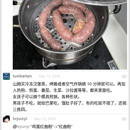
tuobatian
May 12, 2025
58
山姆买冷冻汉堡类，烤箱或者空气炸锅搞 10 分钟就可以。再加
入热狗、煎蛋、番茄、生菜、沙拉酱等等，都夹里面吃。
女孩子可以搞个模具煎锅，各种形状。
男孩子不吃，就给巴掌吃，饿肚子好了，有的吃就不错了，还挑
三拣四。
lvyunyi
May 12, 2025
59
@
lvyunyi
“鸡蛋红曲粉”->"红曲粉”