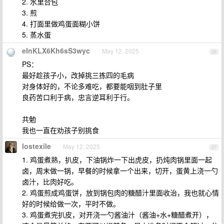
2. 水里合包
3. 煎
4. 打面里做鸡蛋面糊小饼
5. 蒸水蛋
eInKLX6Kh6sS3wyc
May 12, 2025
26
PS：
最好趁孩子小，改掉挑三拣四的毛病
对身体好的，不论多难吃，都要能咽到肚子里
良药苦口利于病，忠言逆耳利于行。
共勉
我也一直在劝孩子别挑食
lostexile
May 12, 2025
27
1. 鸡蛋煮熟，扒皮，下油锅炸一下出虎皮，扔炖肉锅里面一起
卤，周末做一锅，早餐的时候拿一个出来，切开，蛋黄上浇一勺
卤汁，比肉好吃。
2. 鸡蛋煎成鸡蛋饼，放到锅包肉的糖醋汁里面收治，我也就心情
好的时候给做一次，平时不做。
3. 鸡蛋煮完扒皮，对开浇一勺酱油汁（酱油+水+糖醋煮开），