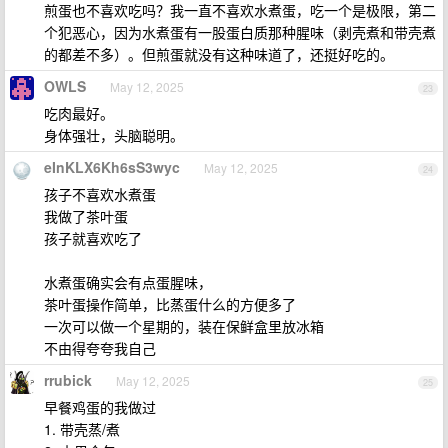
煎蛋也不喜欢吃吗？我一直不喜欢水煮蛋，吃一个是极限，第二
个犯恶心，因为水煮蛋有一股蛋白质那种腥味（剥壳煮和带壳煮
的都差不多）。但煎蛋就没有这种味道了，还挺好吃的。
OWLS
May 12, 2025
23
吃肉最好。
身体强壮，头脑聪明。
eInKLX6Kh6sS3wyc
May 12, 2025
24
孩子不喜欢水煮蛋
我做了茶叶蛋
孩子就喜欢吃了
水煮蛋确实会有点蛋腥味，
茶叶蛋操作简单，比蒸蛋什么的方便多了
一次可以做一个星期的，装在保鲜盒里放冰箱
不由得夸夸我自己
rrubick
May 12, 2025
25
早餐鸡蛋的我做过
1. 带壳蒸/煮