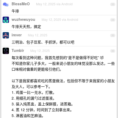
BlessMeO
May 12, 2025 via Android
33
牛排
wuzhewuyou
May 12, 2025 via Android
34
牛排天天煎，搞定
irever
May 12, 2025
35
三明治、包子豆浆、手抓饼，都可以吧
Tumblr
May 12, 2025
36
每次看到这种问题，我首先想到的“是不是做得不好吃” 🤣
不知道你家儿子多大，一般来说小朋友的味觉没那么发达，一些
口味相对偏重的更能吸引他们。
以下是我家都喜欢吃的蒸蛋做法，包括但不限于来我家的小朋友
及大人，可以参考一下。
1. 鸡蛋一比一兑水，打散。
2. 用细孔的漏勺过滤蛋液。
3. 装入炖蒸盅，盖上保鲜膜，进蒸箱。
4. 蒸 12 分钟，时间到了立刻拿出来。
5. 淋酱油和芝麻油。