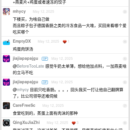
+燕麦片+鸡蛋或者速冻的饺子
mhycy
May 12, 2025
3
下楼买，为啥自己做
而且粽子包子德国香肠之类的冷冻食品一大堆，买回来看哪个爱
吃买哪个
EmptyDX
May 12, 2025
1
4
鸡蛋肉饼汤
jiajiapapajgu
May 12, 2025
OP
5
@
BeforeTooLate
感觉牛奶太单薄，想给他加点料，一加燕麦啥
的立马不吃
jiajiapapajgu
May 12, 2025
OP
6
@
mhycy
目前只吃香肠。。。，回头我买一打让他自己翻牌算
了，比公司领导还难伺候
CareFreeSc
May 12, 2025
7
食堂吃到的，蒸蛋上面有肉沫的那种
QingXuJiaZhi
May 12, 2025
3
8