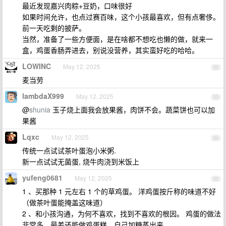
最近发现嘉兴肉粽+豆奶，口味很好
如果时间允许，也点过赛百味，这个小孩最喜欢，但有点奢侈。
前一天吃剩的披萨。
当然，准备了一些方便面，是在啥都不想吃也懒的做，就来一
盒，鸡蛋香肠弄进去，别说没营养，其实蛮好吃的哈哈。
LOWINC
May 12, 2025
52
麦当劳
lambdaX999
May 12, 2025
53
@
shunia
玉子烧上面我会放果酱，肉饼不会。蔬菜饼也可以加
果酱
Lqxc
May 12, 2025
54
传统一点试试茶叶蛋泡小米粥.
新一点试试无菌蛋, 烧牛肉浇到米饭上
yufeng0681
May 12, 2025
55
1 、买那种 1 元左右 1 个的草鸡蛋。 洋鸡蛋按斤称的味道不好
（做茶叶蛋能掩盖这味道）
2 、和小孩沟通，为何不喜欢，找到不喜欢的根因。 鸡蛋的做法
非常多，最差还能做鸡蛋糕，自己加糖蒸出来。