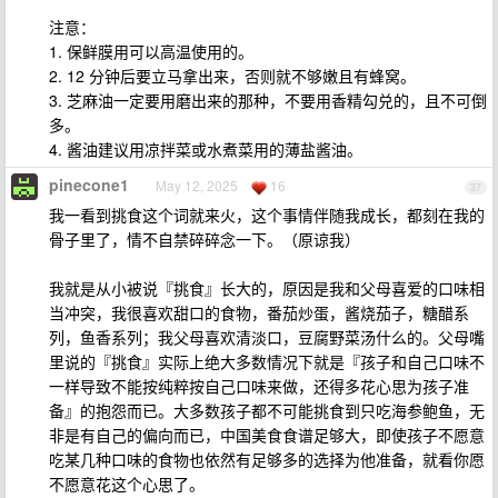
注意：
1. 保鲜膜用可以高温使用的。
2. 12 分钟后要立马拿出来，否则就不够嫩且有蜂窝。
3. 芝麻油一定要用磨出来的那种，不要用香精勾兑的，且不可倒
多。
4. 酱油建议用凉拌菜或水煮菜用的薄盐酱油。
pinecone1
May 12, 2025
16
37
我一看到挑食这个词就来火，这个事情伴随我成长，都刻在我的
骨子里了，情不自禁碎碎念一下。（原谅我）
我就是从小被说『挑食』长大的，原因是我和父母喜爱的口味相
当冲突，我很喜欢甜口的食物，番茄炒蛋，酱烧茄子，糖醋系
列，鱼香系列；我父母喜欢清淡口，豆腐野菜汤什么的。父母嘴
里说的『挑食』实际上绝大多数情况下就是『孩子和自己口味不
一样导致不能按纯粹按自己口味来做，还得多花心思为孩子准
备』的抱怨而已。大多数孩子都不可能挑食到只吃海参鲍鱼，无
非是有自己的偏向而已，中国美食食谱足够大，即使孩子不愿意
吃某几种口味的食物也依然有足够多的选择为他准备，就看你愿
不愿意花这个心思了。