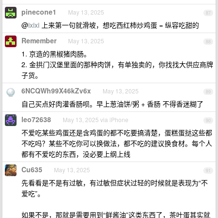
pinecone1
May 13, 2025
87
@
ixixi
上来第一句就滑坡，想吃西红柿炒鸡蛋 = 纵容吃甜的
Remember
May 13, 2025
88
1. 京造的黑椒猪肉肠。
2. 金拱门汉堡里面的那种肉饼，有单独卖的，你找找大供应商牌
子货。
6NCQWh99X46kZv6x
May 13, 2025
89
自己买点好肉灌香肠呗。早上葱油饼/粥 + 香肠 不得香迷糊了
leo72638
May 13, 2025 via iPhone
90
不爱吃某些鸡蛋还是含鸡蛋的都不吃要搞清楚，蛋糕蛋挞这些都
不吃吗？某些不吃你可以换做法，都不吃的建议换食材。每个人
都有不爱吃的东西，没必要上纲上线
Cu635
May 13, 2025
91
先看看是不是有过敏，有过敏但症状过轻的时候就是表现为“不
爱吃”。
如果不是，那就是需要用到“鲜酱油”这类东西了，茶叶蛋其实就