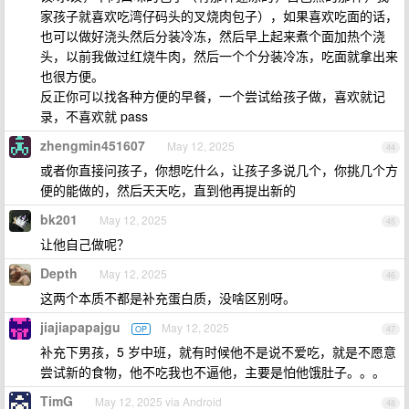
家孩子就喜欢吃湾仔码头的叉烧肉包子），如果喜欢吃面的话，
也可以做好浇头然后分装冷冻，然后早上起来煮个面加热个浇
头，以前我做过红烧牛肉，然后一个个分装冷冻，吃面就拿出来
也很方便。
反正你可以找各种方便的早餐，一个尝试给孩子做，喜欢就记
录，不喜欢就 pass
zhengmin451607
May 12, 2025
44
或者你直接问孩子，你想吃什么，让孩子多说几个，你挑几个方
便的能做的，然后天天吃，直到他再提出新的
bk201
May 12, 2025
45
让他自己做呢？
Depth
May 12, 2025
46
这两个本质不都是补充蛋白质，没啥区别呀。
jiajiapapajgu
May 12, 2025
OP
47
补充下男孩，5 岁中班，就有时候他不是说不爱吃，就是不愿意
尝试新的食物，他不吃我也不逼他，主要是怕他饿肚子。。。
TimG
May 12, 2025 via Android
48