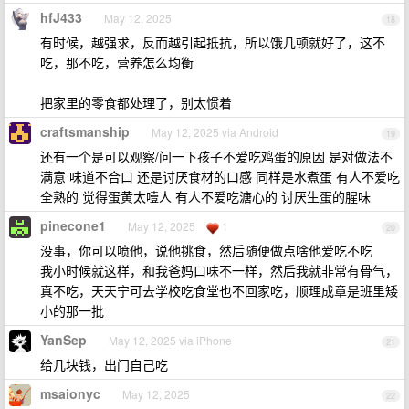
hfJ433
May 12, 2025
18
有时候，越强求，反而越引起抵抗，所以饿几顿就好了，这不
吃，那不吃，营养怎么均衡
把家里的零食都处理了，别太惯着
craftsmanship
May 12, 2025 via Android
19
还有一个是可以观察/问一下孩子不爱吃鸡蛋的原因 是对做法不
满意 味道不合口 还是讨厌食材的口感 同样是水煮蛋 有人不爱吃
全熟的 觉得蛋黄太噎人 有人不爱吃溏心的 讨厌生蛋的腥味
pinecone1
May 12, 2025
1
20
没事，你可以喷他，说他挑食，然后随便做点啥他爱吃不吃
我小时候就这样，和我爸妈口味不一样，然后我就非常有骨气，
真不吃，天天宁可去学校吃食堂也不回家吃，顺理成章是班里矮
小的那一批
YanSep
May 12, 2025 via iPhone
21
给几块钱，出门自己吃
msaionyc
May 12, 2025
22