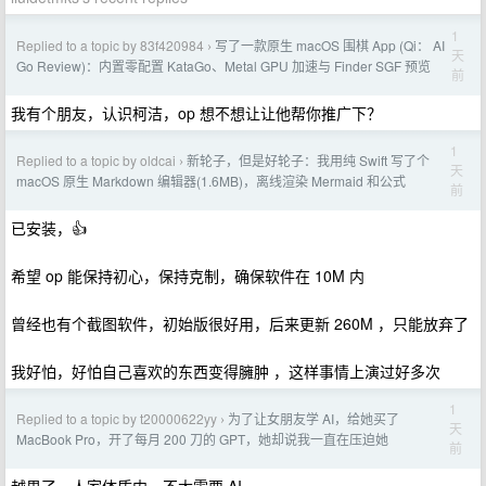
1
Replied to a topic by 83f420984
写了一款原生 macOS 围棋 App (Qi： AI
›
天
Go Review)：内置零配置 KataGo、Metal GPU 加速与 Finder SGF 预览
前
我有个朋友，认识柯洁，op 想不想让让他帮你推广下？
1
Replied to a topic by oldcai
新轮子，但是好轮子：我用纯 Swift 写了个
›
天
macOS 原生 Markdown 编辑器(1.6MB)，离线渲染 Mermaid 和公式
前
已安装，👍
希望 op 能保持初心，保持克制，确保软件在 10M 内
曾经也有个截图软件，初始版很好用，后来更新 260M ，只能放弃了
我好怕，好怕自己喜欢的东西变得臃肿 ，这样事情上演过好多次
1
Replied to a topic by t20000622yy
为了让女朋友学 AI，给她买了
›
天
MacBook Pro，开了每月 200 刀的 GPT，她却说我一直在压迫她
前