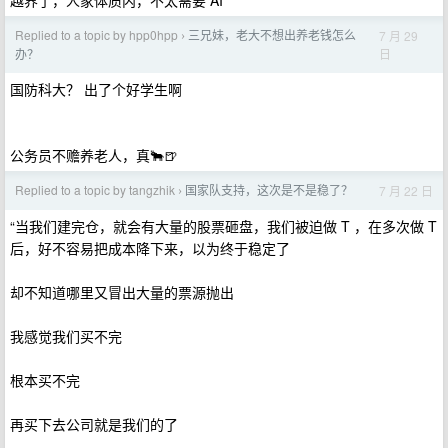
越界了，人家体质内，不太需要 AI
Replied to a topic by hpp0hpp
三兄妹，老大不想出养老钱怎么
7 月 29
›
日
办？
国防科大？ 出了个好学生啊
公务员不赡养老人，真🐂🍺
Replied to a topic by tangzhik
国家队支持，这次是不是稳了？
7 月 22 日
›
“当我们建完仓，就会有大量的股票砸盘，我们被迫做 T ，在多次做 T
后，好不容易把成本降下来，以为终于稳定了
却不知道哪里又冒出大量的票源抛出
我感觉我们买不完
根本买不完
再买下去公司就是我们的了