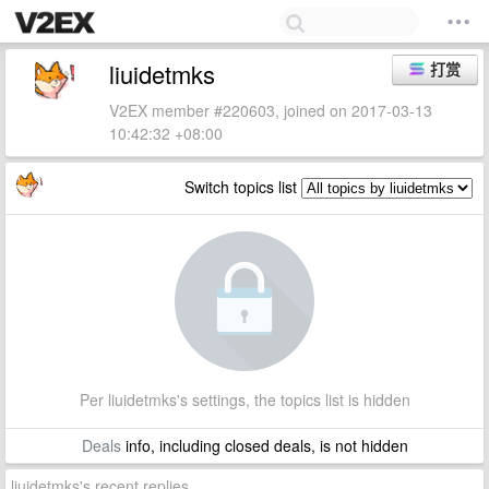
liuidetmks
打赏
V2EX member #220603, joined on 2017-03-13
10:42:32 +08:00
Switch topics list
Per liuidetmks's settings, the topics list is hidden
Deals
info, including closed deals, is not hidden
liuidetmks's recent replies