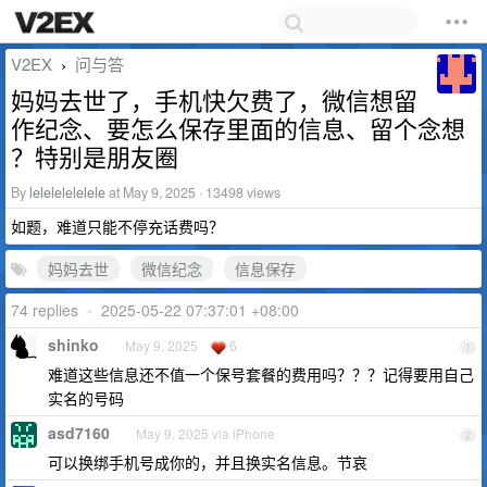
V2EX
问与答
›
妈妈去世了，手机快欠费了，微信想留
作纪念、要怎么保存里面的信息、留个念想
？特别是朋友圈
By
lelelelelelele
at May 9, 2025 · 13498 views
如题，难道只能不停充话费吗？
妈妈去世
微信纪念
信息保存
74 replies
•
2025-05-22 07:37:01 +08:00
shinko
May 9, 2025
6
1
难道这些信息还不值一个保号套餐的费用吗？？？记得要用自己
实名的号码
asd7160
May 9, 2025 via iPhone
2
可以换绑手机号成你的，并且换实名信息。节哀