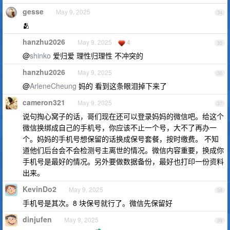
gesse
May 9, 2025
34
🫂
hanzhu2026
May 9, 2025
4
35
@
shinko
爱归爱 理性归理性 不冲突的
hanzhu2026
May 9, 2025
36
@
ArleneCheung
妈的 看到这条眼泪掉下来了
cameron321
May 9, 2025
37
说句掏心窝子的话，哥们现在还可以登录妈妈的微信吧。给这个
微信换绑成自己的手机号，你应该不止一个号，大不了再办一
个。妈妈的手机号想保留的话换成保号套餐，按时缴费。 不知
道他们后台会不会检测号主离世的情况。微信内容重要，换成你
手机号是最好的情况。另外要做数据备份，最好也打印一份资料
出来。
KevinDo2
May 9, 2025
38
手机号是其次。8 块保号就行了。微信先保留好
dinjufen
May 9, 2025
39