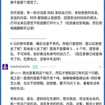
像不是那个感觉了。
另外就是，有一些对话是 妈妈 发给自己的、发给爸爸的信息，
发送的内容、时间 都很能让我感受、回想到当时妈妈的想法。
打印出来后感觉不知道要打印什么了（包括备份到电脑、然后用
电脑翻聊天记录）
-------------------------------
8 元的保号套餐、确实也是不贵的。但我只是想到：那以后爸爸
走了呢？其他亲人走了呢？那我不是要保 3 、4 个号，感觉很
乱、不可持续，就好像没有保号的动力了。（现在套餐已经是保
号了的，花费充过、还够半年这样）
lelelelelelele
May 9, 2025
OP
17
@
xyfan
我也是看到这个帖子，然后才想起自己有的这个问题。
我之前一直想的是能不能开发个啥、破解破解能搞出来~但好像
怎么想、也达不到预期。就想着，要不问问 V 友、看看有没有
啥好办法。
有些对话、留言，是妈妈在生病时，想对我说、但没发出去的。
和一些自己说的话。消息发送的时间、内容、对象，都会让她在