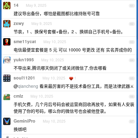
14
May 9, 2025
61
建议导出备份，哪怕是截图都比维持账号可靠
zxwy
May 9, 2025
62
节哀，1 、换保号套餐+备份，2 、换绑自己手机号+备份。
sme11ycat
May 10, 2025
63
电信最便宜套餐是 5 元 可以 10000 号更改 还有 实名弄成你的
yukn1995
May 10, 2025
64
不导出来,腾讯哪天倒闭了或关闭微信了,你去哪看
soul11201
May 10, 2025
1
65
@
qiancheng
看来最厉害的不是技术备份工具，而是法律武器⚔️
cmlz
May 10, 2025
66
手机欠费，几个月后号码会被运营商回收再放号，如果有人安装
使用了你的号码，哪么你的微信号也会被他登录。
GeminiPro
May 10, 2025
67
换绑吧