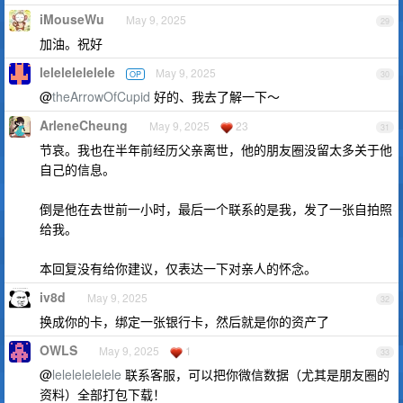
iMouseWu
May 9, 2025
29
加油。祝好
lelelelelelele
May 9, 2025
OP
30
@
theArrowOfCupid
好的、我去了解一下～
ArleneCheung
May 9, 2025
23
31
节哀。我也在半年前经历父亲离世，他的朋友圈没留太多关于他
自己的信息。
倒是他在去世前一小时，最后一个联系的是我，发了一张自拍照
给我。
本回复没有给你建议，仅表达一下对亲人的怀念。
iv8d
May 9, 2025
32
换成你的卡，绑定一张银行卡，然后就是你的资产了
OWLS
May 9, 2025
1
33
@
lelelelelelele
联系客服，可以把你微信数据（尤其是朋友圈的
资料）全部打包下载！