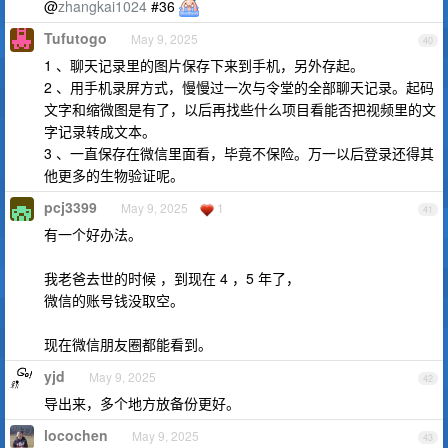
@
zhangkai1024
#36
Tufutogo
May 9, 2025
40
1 、聊天记录里的图片保存下来到手机，另外存起。
2 、用手机录屏方式，慢慢过一次与令堂的全部聊天记录。起码
文字和缩微图是有了，以后再找些什么项目看能否把视频里的文
字记录转成文本。
3 、一直保存在微信里面看，毕竟不保险。万一以后登录还得其
他更多的生物验证呢。
pcj3399
May 9, 2025
1
41
有一个好办法。
我老爸去世的时候 ，到现在 4 ，5 年了，
微信的账号钱没取空。
现在微信朋友圈都能看到。
yjd
May 9, 2025
42
导出来，多个地方放备份更好。
locochen
May 9, 2025
43