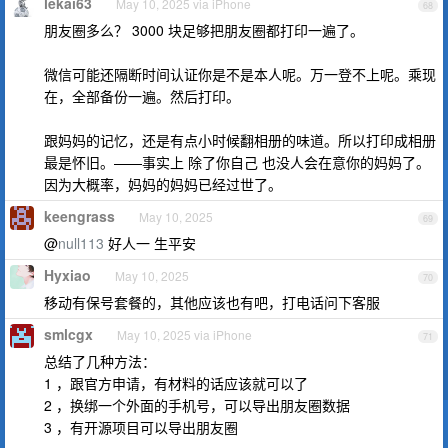
lekai63
May 10, 2025 via iPhone
68
朋友圈多么？ 3000 块足够把朋友圈都打印一遍了。
微信可能还隔断时间认证你是不是本人呢。万一登不上呢。乘现
在，全部备份一遍。然后打印。
跟妈妈的记忆，还是有点小时候翻相册的味道。所以打印成相册
最是怀旧。——事实上 除了你自己 也没人会在意你的妈妈了。
因为大概率，妈妈的妈妈已经过世了。
keengrass
May 10, 2025
69
@
null113
好人一 生平安
Hyxiao
May 10, 2025
70
移动有保号套餐的，其他应该也有吧，打电话问下客服
smlcgx
May 10, 2025 via iPhone
71
总结了几种方法：
1 ，跟官方申请，有材料的话应该就可以了
2 ，换绑一个外面的手机号，可以导出朋友圈数据
3 ，有开源项目可以导出朋友圈