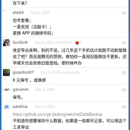
存下来？
aladd
May 9, 2025
24
包号套餐；
一直充钱（当副卡）；
更换 APP 的捆绑号码；
lucifer9
May 9, 2025 via iPhone
5
25
肯定导出来啊，别的不说，过几年这个手机估计就跑不动新版微
信了吧？而且按腾讯的惯例，哪怕你一直用旧版微信不更新，迟
早哪天也会拒绝旧版登陆。那时候咋办
guanhui07
May 9, 2025 via Android
26
8 元保号 ，或换绑
gscsnm
May 9, 2025
27
保号。
sardina
May 9, 2025
28
https://github.com/git-jiadong/wechatDataBackup
不知道你想要保存什么数据，如果是一些聊天记录，可以用这个
工具导出