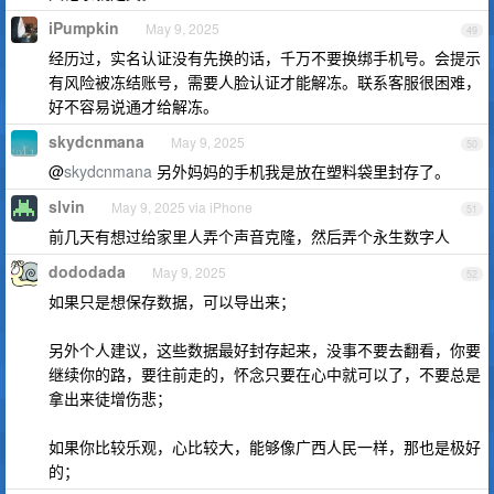
iPumpkin
May 9, 2025
49
经历过，实名认证没有先换的话，千万不要换绑手机号。会提示
有风险被冻结账号，需要人脸认证才能解冻。联系客服很困难，
好不容易说通才给解冻。
skydcnmana
May 9, 2025
50
@
skydcnmana
另外妈妈的手机我是放在塑料袋里封存了。
slvin
May 9, 2025 via iPhone
51
前几天有想过给家里人弄个声音克隆，然后弄个永生数字人
dododada
May 9, 2025
52
如果只是想保存数据，可以导出来；
另外个人建议，这些数据最好封存起来，没事不要去翻看，你要
继续你的路，要往前走的，怀念只要在心中就可以了，不要总是
拿出来徒增伤悲；
如果你比较乐观，心比较大，能够像广西人民一样，那也是极好
的；