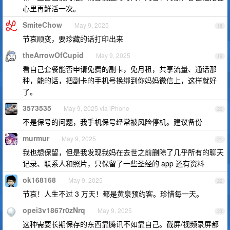
心里再鲜活一次。
SmiteChow
May 9, 2025
18
节哀顺变，要珍藏的话打印出来
theArrowOfCupid
May 9, 2025
19
看自己套餐能否申请免费的副卡，免月租，共享流量、通话那
种，能的话，把副卡的手机号换绑到你妈妈微信上，这样就好
了。
3573535
May 9, 2025 via iPhone
20
不是保号的问题，我手机保号经常被风险停机。建议备份
murmur
May 9, 2025
21
我也想保留，但是我发现我妈在去世之前删除了几乎所有的聊天
记录、联系人和照片，只保留了一些圣经的 app 还有资料
ok168168
May 9, 2025
22
节哀！人生不过 3 万天！都是黄泉预约客。珍惜每一天。
opei3v1867r0zNrq
May 9, 2025
23
这种需要长期保存的东西靠腾讯不如靠自己。截屏/视频录屏都