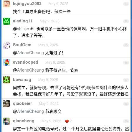
liqingyou2093
May 9, 2025
53
找个工具导出备份吧，保险一些
alading11
May 9, 2025
54
@
shinko
#1 也可以多一重备份的保障啊，万一旧手机不小心摔
了，进水了等等。
SoulGem
May 9, 2025
55
@
ArleneCheung
太难过了！
eventlooped
May 9, 2025
56
@
ArleneCheung
看不得这些，节哀
bawanag
May 9, 2025
57
同楼主，就保号呗，去世了可能还有银行啊保险啊什么的很多人
会找，我已经保号好几年了，号没了就真没了，最好还是保着把
qiaobeier
May 9, 2025
58
@
ArleneCheung
节哀顺变
qiancheng
May 9, 2025
2
59
绑定一个外区的电话号码，过 1 个月之后数据自动迁到海外，然