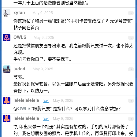
一年几十上百的话费能省则省当然最好。
xyfan
May 9, 2025
12
你这篇帖子和另一篇“把妈妈的手机卡套餐改成了 8 元保号套餐”
帖子同在首页
OWLS
May 9, 2025
13
还是把微信朋友圈导出来吧。我之前跟腾讯要过一次，也不算太
麻烦。
手机号看你自己，要不要保号。
juded
May 9, 2025
14
节哀。
最好换到保号套餐，以免一些账户后面无法登陆。另外数据也要
备份下，以防万一。
lelelelelelele
May 9, 2025
OP
15
@
OWLS
“跟腾讯要” 是指什么？可以拿到什么信息/数据？
lelelelelelele
May 9, 2025
OP
16
“打印出来做一个相册” 其实是有想过的，手机的照片都备份了
的。我在想朋友圈的照片、是手机上传的，再重复打印出来，好