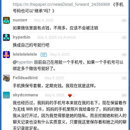
https://m.thepaper.cn/newsDetail_forward_24356968
《手机
号码也可以“继承”吗？》
nunterr
May 9, 2025
44
如果微信里面有点钱，不用多，应该不会被注销
hyperbin
May 9, 2025 via Android
45
换成自己的号就行吧
lelelelelelele
May 9, 2025
OP
46
@
hyperbin
目前自己在用就一个手机号，如果一个手机号可以
绑定多个微信号就好了。
Felldeadbird
May 9, 2025
47
手机换保号套餐，定期充钱。我现在就是这样。
skydcnmana
May 9, 2025
2
48
我也经历过，我妈妈的手机号本来就在我的名下，现在保留着作
为无线 Wifi 的卡，妈妈的手机里照片我给备份了，妈妈的微信
我从没打开过，因为我觉得那是她的隐私，而且挖掘她和别人的
聊天记录也没有什么实质意义，只要我这里保存着和她之间的聊
天记录就足矣。