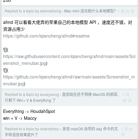
Zoo
Replied to a topic by silencelixing
Mac mini 适合跑什么本地模型？
1 月 22 日
›
afmd 可以看看大佬弄的苹果自己的本地模型 API ，速度还不错，对
资源占用少
https://github.com/iqiancheng/afmd#readme
![](
https://raw.githubusercontent.com/iqiancheng/afmd/main/assets/Scr
eenshot_menubar.jpg
)
![](
https://github.com/iqiancheng/afmd/raw/main/assets/Screenshot_m
enubar.jpg
)
Replied to a topic by suueyoung
直到现在还不想换 MacOS 的原因,
1 月
›
22 日
只剩下 Win+ V & Everything 了
Everything -> HoudahSpot
win + V -> Maccy
Replied to a topic by rolandzhou
发现 macOS 自带的 say 命令的文
1 月 21
›
日
字转语音效果提升了