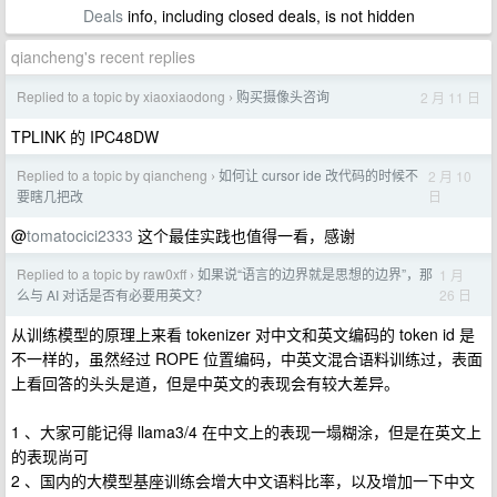
Deals
info, including closed deals, is not hidden
qiancheng's recent replies
Replied to a topic by xiaoxiaodong
购买摄像头咨询
2 月 11 日
›
TPLINK 的 IPC48DW
Replied to a topic by qiancheng
如何让 cursor ide 改代码的时候不
2 月 10
›
日
要瞎几把改
@
tomatocici2333
这个最佳实践也值得一看，感谢
Replied to a topic by raw0xff
如果说“语言的边界就是思想的边界”，那
1 月
›
26 日
么与 AI 对话是否有必要用英文？
从训练模型的原理上来看 tokenizer 对中文和英文编码的 token id 是
不一样的，虽然经过 ROPE 位置编码，中英文混合语料训练过，表面
上看回答的头头是道，但是中英文的表现会有较大差异。
1 、大家可能记得 llama3/4 在中文上的表现一塌糊涂，但是在英文上
的表现尚可
2 、国内的大模型基座训练会增大中文语料比率，以及增加一下中文