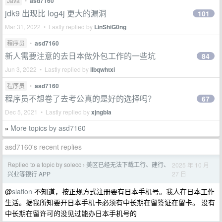
Java
•
asd7160
jdk9 出现比 log4j 更大的漏洞
101
Mar 31, 2022 • Lastly replied by
LinShiG0ng
程序员
•
asd7160
新人需要注意的去日本做外包工作的一些坑
84
Jun 3, 2022 • Lastly replied by
llbqwhtxi
程序员
•
asd7160
程序员不想卷了去考公真的是好的选择吗？
67
Dec 5, 2021 • Lastly replied by
xjngbla
More topics by asd7160
»
asd7160's recent replies
Replied to a topic by solecc
美区已经无法下载工行、建行、
2025 年 10 月
›
27 日
兴业等银行 APP
@
slation
不知道，按正规方式注册要有日本手机号。我人在日本工作
生活。据我所知要开日本手机卡必须有中长期在留签证在留卡。 没有
中长期在留许可的没见过能办日本手机号的