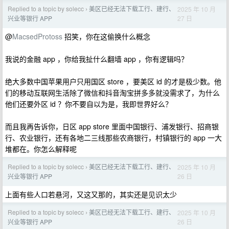
Replied to a topic by solecc
美区已经无法下载工行、建行、
2025 年 10 月
›
27 日
兴业等银行 APP
@
MacsedProtoss
招笑，你在这偷换什么概念
我说的金融 app ，你给我扯什么翻墙 app ，你有逻辑吗？
绝大多数中国苹果用户只用国区 store ，要美区 id 的才是极少数。他
们的移动互联网生活除了微信和抖音淘宝拼多多就没需求了，为什么
他们还要外区 id ？你不要自以为是，我即世界好么？
而且我再告诉你，日区 app store 里面中国银行、浦发银行、招商银
行、农业银行，还有各地二三线那些农商银行，村镇银行的 app 一大
堆都在。你怎么解释呢
Replied to a topic by solecc
美区已经无法下载工行、建行、
2025 年 10 月
›
26 日
兴业等银行 APP
上面有些人口若悬河，又这又那的，其实还是见识太少
Replied to a topic by solecc
美区已经无法下载工行、建行、
2025 年 10 月
›
26 日
兴业等银行 APP