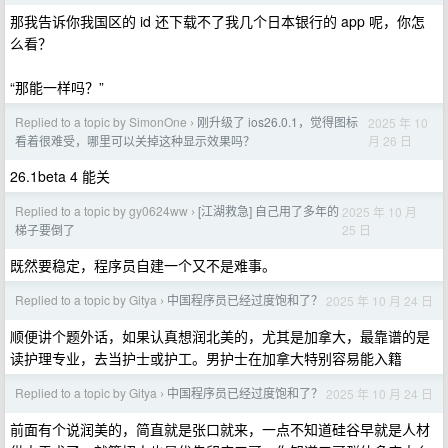
那我告诉你我国区的 id 还下载不了我几个日本银行的 app 呢，你怎
么看？
“那能一样吗？”
Replied to a topic by SimonOne
刚升级了 ios26.0.1，觉得图标
2025 年 10
›
月 26 日
看着很难受，哪里可以关掉这种显示效果吗？
26.1beta 4 能关
Replied to a topic by gy0624ww
[江湖救急] 自己用了多年的
2025 年 10 月
›
25 日
梯子要倒了
既然要稳定，程序员自建一个又不是难事。
Replied to a topic by Gitya
中国程序员已经过度饱和了？
2025 年 10 月 24 日
›
顺便讲个题外话，如果认真想润北美的，尤其是加拿大，最靠谱的是
读护理专业，去当护士或护工。男护士在加拿大特别容易能入籍
Replied to a topic by Gitya
中国程序员已经过度饱和了？
2025 年 10 月 24 日
›
前面有个说润美的，简直就是张口就来，一点不知道硅谷早就是人材