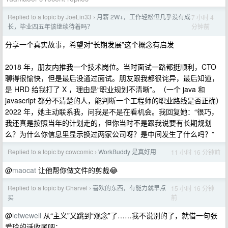
Replied to a topic by JoeLin33
月薪 2W+，工作轻松但几乎没有成
7 小时 4
›
分钟前
长，毕业四五年该继续待着吗？
分享一个真实故事，希望对“长期发展”这个概念有启发
2018 年，朋友内推我一个技术岗位。当时面试一路都挺顺利，CTO
聊得很愉快，但是最后没通过面试。朋友跟我都很诧异，最后知道，
是 HRD 给我打了 X ，理由是“职业规划不清晰”。（一个 java 和
javascript 都分不清楚的人，能判断一个工程师的职业路线是否正确）
2022 年，她主动联系我，问我是不是在看机会。我回复她：“很巧，
我还真是按照当年的计划走的，但你当时不是跟我说要有长期规划
么？为什么你信息里显示换过两家公司呀？是中间发生了什么吗？”
Replied to a topic by cowcomic
WorkBuddy 是真好用
11 小时 16 分钟前
›
@
maocat
让他帮你做文件的剪裁😂
Replied to a topic by Charvel
喜欢的东西，有能力就早点
15 小时 16 分钟
›
前
买
@
letwewell
从“主义”又跳到“观念”了……我不说别的了，就借一句张
爱玲的话收尾吧：