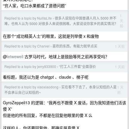
“穷人家，吃口水果都成了道德问题”
1
Replied to a topic by NullIsLife
很多人说现在中国普通人月入 5000 并不
›
天
难，也有人认为 5000 对很多人来说很困难。大家说说你家乡的真实情况？
前
在那个“成功精英人士”的眼里，这就是列举傻 x 和废物
Replied to a topic by Charvel
喜欢的东西，有能力就早点买
1 天前
›
@
letwewell
古罗马时代，地球上是鼓励等死之前再享受吗？
Replied to a topic by jerry933900
“打工人三件套”全面涨价
1 天前
›
看标题，我还以为是 chatgpt 、claude 、梯子呢
Replied to a topic by xiaoxiaodong
实在看不下去了，本身认知低的人是
1 天
›
前
不会承认自己认知低的~
GyroZeppeli13 的逻辑：“我再也不跟傻 X 废话，因为我知道他们活该
傻 X”
但是他的所有回复，不都是在回复他眼里的傻 X 么
这样的人，你还要回复他，那确实是真傻 X