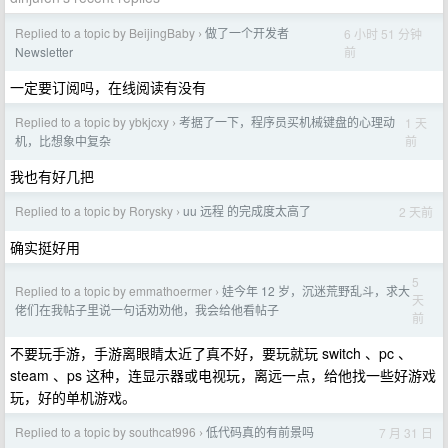
Replied to a topic by BeijingBaby
做了一个开发者
6 小时 51 分钟
›
前
Newsletter
一定要订阅吗，在线阅读有没有
Replied to a topic by ybkjcxy
考据了一下，程序员买机械键盘的心理动
1 天
›
前
机，比想象中复杂
我也有好几把
Replied to a topic by Rorysky
uu 远程 的完成度太高了
2 天前
›
确实挺好用
5
Replied to a topic by emmathoermer
娃今年 12 岁，沉迷荒野乱斗，求大
›
天
佬们在我帖子里说一句话劝劝他，我会给他看帖子
前
不要玩手游，手游离眼睛太近了真不好，要玩就玩 switch 、pc 、
steam 、ps 这种，连显示器或电视玩，离远一点，给他找一些好游戏
玩，好的单机游戏。
Replied to a topic by southcat996
低代码真的有前景吗
7 月 31 日
›