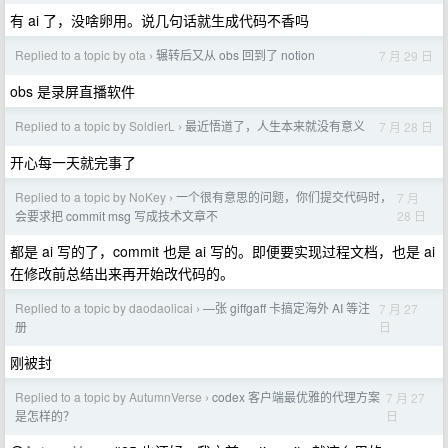
有 ai 了，没啥卵用。说几句话就生成代码不香吗
Replied to a topic by ota
辗转后又从 obs 回到了 notion
7 月 29 日
›
obs 是录屏直播软件
Replied to a topic by SoldierL
最近悟道了，人生本来就没有意义
7 月 28 日
›
开心每一天就完事了
Replied to a topic by NoKey
一个很有意思的问题，你们提交代码时，
7 月
›
28 日
会要求把 commit msg 写成技术文章不
都是 ai 写的了，commit 也是 ai 写的。即便要实现过程文档，也是 ai
在修改前总结出来再开始改代码的。
Replied to a topic by daodaolicai
—张 giffgaff 卡搞定海外 AI 等注
7 月 27
›
日
册
刚被封
Replied to a topic by AutumnVerse
codex 客户端最优雅的代理方案
7 月 27
›
日
是怎样的？