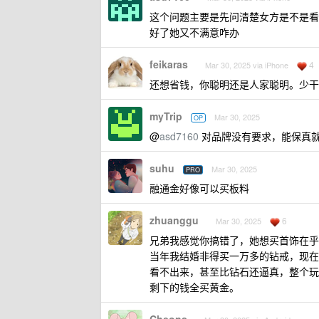
这个问题主要是先问清楚女方是不是看
好了她又不满意咋办
feikaras
4
Mar 30, 2025 via iPhone
还想省钱，你聪明还是人家聪明。少干
myTrip
Mar 30, 2025
OP
@
asd7160
对品牌没有要求，能保真就
suhu
Mar 30, 2025
PRO
融通金好像可以买板料
zhuanggu
6
Mar 30, 2025
兄弟我感觉你搞错了，她想买首饰在乎
当年我结婚非得买一万多的钻戒，现在
看不出来，甚至比钻石还逼真，整个玩
剩下的钱全买黄金。