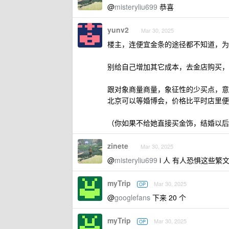
@
misteryliu699
恭喜
yunv2
Mar 30, 2025
楼主，连便宜金条的途径都不知道，为
别给自己增加其它成本，去金店购买，
跟对象商量商量，象征性的少买点，意
北京可以等婚博会，价格比平时店里便
（你如果不给她直接买金饰，结婚以后
zinete
Mar 30, 2025
@
misteryliu699
i 人 有人恐惧这些繁文
myTrip
Mar 30, 2025
OP
@
googlefans
下来 20 个
myTrip
Mar 30, 2025
OP