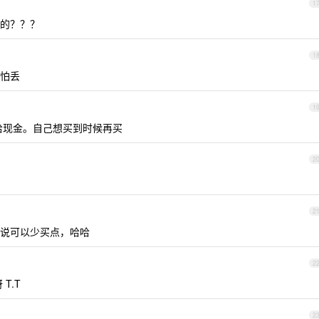
1
的？？？
1
怕丢
1
给现金。自己想买到时候再买
2
2
说可以少买点，哈哈
2
T.T
2