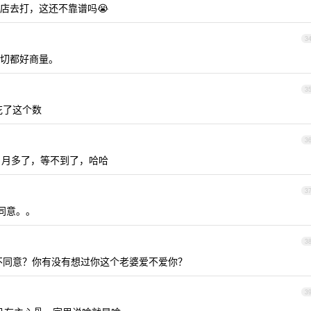
店去打，这还不靠谱吗😭
3
切都好商量。
3
花了这个数
3
 月多了，等不到了，哈哈
3
同意。。
3
不同意？你有没有想过你这个老婆爱不爱你？
3