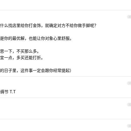
3
什么找店里给你打金饰，就确定对方不给你做手脚呢？
是你的最优解，也能让你对象心里舒服。
思一下，不买那么多。
宜一点，多买还能打折。
的日子里，这件事一定会跟你经常提起）
3
缛节 T.T
3
3