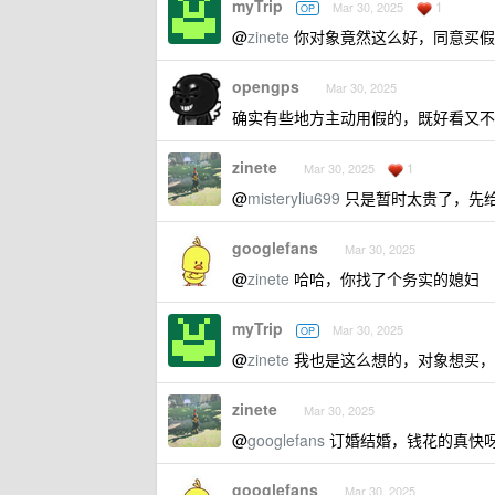
myTrip
1
Mar 30, 2025
OP
@
zinete
你对象竟然这么好，同意买假
opengps
Mar 30, 2025
确实有些地方主动用假的，既好看又不
zinete
1
Mar 30, 2025
@
misteryliu699
只是暂时太贵了，先
googlefans
Mar 30, 2025
@
zinete
哈哈，你找了个务实的媳妇
myTrip
Mar 30, 2025
OP
@
zinete
我也是这么想的，对象想买，
zinete
Mar 30, 2025
@
googlefans
订婚结婚，钱花的真快呀 
googlefans
Mar 30, 2025