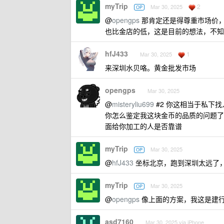
myTrip
2
Mar 30, 2025
OP
@
opengps
那肯定还是得尊重市场价
也比金店的低，这是目前的想法，不知
hfJ433
1
Mar 30, 2025
来深圳水贝咯。黄金批发市场
opengps
Mar 30, 2025
@
misteryliu699
#2 你这相当于私下
你怎么鉴定我这块金币的品质的问题了
面给你加工的人是否靠谱
myTrip
Mar 30, 2025
OP
@
hfJ433
坐标北京，跑到深圳太远了，
myTrip
Mar 30, 2025
OP
@
opengps
像上面的方案，我这是建
asd7160
Mar 30, 2025 via iPhone