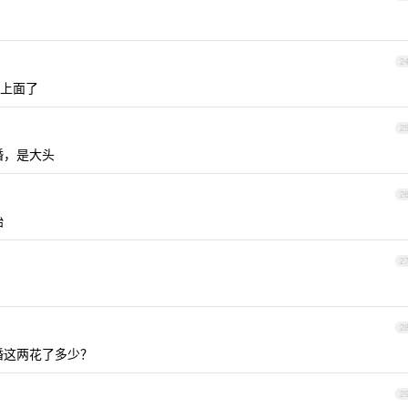
2
上面了
2
婚，是大头
2
始
2
2
婚这两花了多少？
2