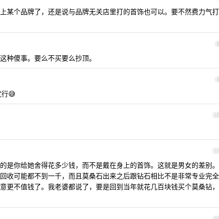
上某个品牌了，还是说与品牌无关店里打的首饰也可以。要不然费力气打
这种傻事。要么不买要么抄顶。
行😅
1
1
的是你给她舍得花多少钱，而不是戴在身上的首饰。这就是男女的差别。
回收可能都不到一千，而且莫桑石出来之后跟钻石相比不是非常专业完全
意更不值钱了。我老婆都说了，要是回到当年就花几百块钱买个莫桑钻，
1