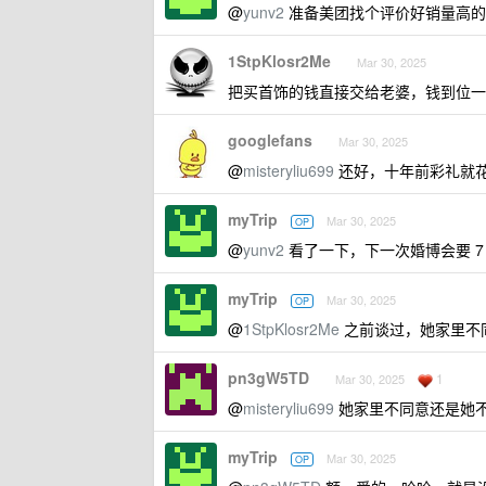
@
yunv2
准备美团找个评价好销量高的
1StpKlosr2Me
Mar 30, 2025
把买首饰的钱直接交给老婆，钱到位一
googlefans
Mar 30, 2025
@
misteryliu699
还好，十年前彩礼就
myTrip
Mar 30, 2025
OP
@
yunv2
看了一下，下一次婚博会要 7
myTrip
Mar 30, 2025
OP
@
1StpKlosr2Me
之前谈过，她家里不
pn3gW5TD
1
Mar 30, 2025
@
misteryliu699
她家里不同意还是她
myTrip
Mar 30, 2025
OP