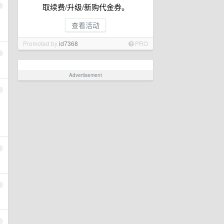
取续费/升级/新购代金券。
2
，
查看活动
Promoted by
id7368
PRO
3
Advertisement
4
5
6
7