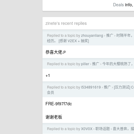
Deals
info,
zinete's recent replies
Replied to a topic by
zhouyanliang
推广
时隔半年，
›
›
经历。 [感谢 V2EX + 抽奖]
恭喜大佬🎉
Replied to a topic by
piller
推广
今年的大樱桃熟了，
›
›
+1
Replied to a topic by
l534891619
推广
[压力测试] C
›
›
会员
FRE-9f97f7dc
谢谢老板
Replied to a topic by
X0V0X
职场话题
喜大普奔，
›
›