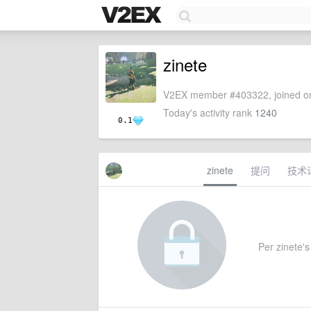
zinete
V2EX member #403322, joined on
Today's activity rank
1240
0.1
zinete
提问
技术
Per zinete's 