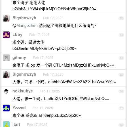
求个码子 谢谢大佬
eGlhb3J1YW4xNjUxMjYzOEBnbWFpbC5jb20=
Bigshowzyb
Feb 17, 2025
62
@
Mangozhen
请问这个邮箱地址用什么编码的？
Lbby
Feb 17, 2025
63
求个码，感谢大佬
bGJienlmMDIyNkBnbWFpbC5jb20=
gitreny
Feb 17, 2025
64
来晚了 求 op 发一个码 OTU4MzI1MDgzQHFxLmNvbQ==
Bigshowzyb
Feb 17, 2025
65
大佬，同求一个码，emhhb3lvdWJvc2ZAZ21haWwuY29t=
nokisubye
Feb 17, 2025
66
大佬，求一个码，bm9raXN1YnllQGdtYWlsLmNvbQ==
Yzzzed
Feb 17, 2025
67
求个码 感谢🙏 aHl6enplZEBxcS5jb20=
itart
Feb 17, 2025
68