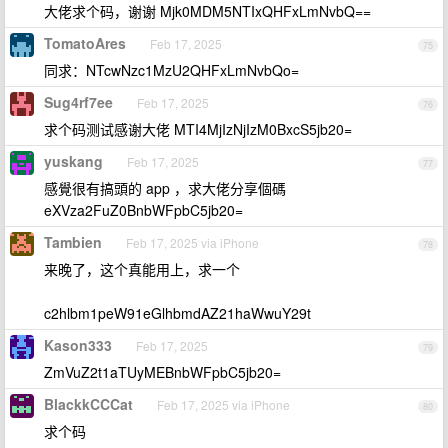
大佬求个码，谢谢 Mjk0MDM5NTIxQHFxLmNvbQ==
TomatoAres
Feb 17, 2025
75
同求：NTcwNzc1MzU2QHFxLmNvbQo=
Sug4rf7ee
Feb 17, 2025
76
求个码测试感谢大佬 MTI4MjIzNjIzM0BxcS5jb20=
yuskang
Feb 17, 2025
77
感覺很有搞頭的 app ，求大佬分享個碼
eXVza2FuZ0BnbWFpbC5jb20=
Tambien
Feb 17, 2025 via iPhone
78
来晚了，这个真能用上，求一个
c2hlbm1peW91eGlhbmdAZ21haWwuY29t
Kason333
Feb 17, 2025
79
ZmVuZ2t1aTUyMEBnbWFpbC5jb20=
BlackkCCCat
Feb 17, 2025 via iPhone
80
求个码