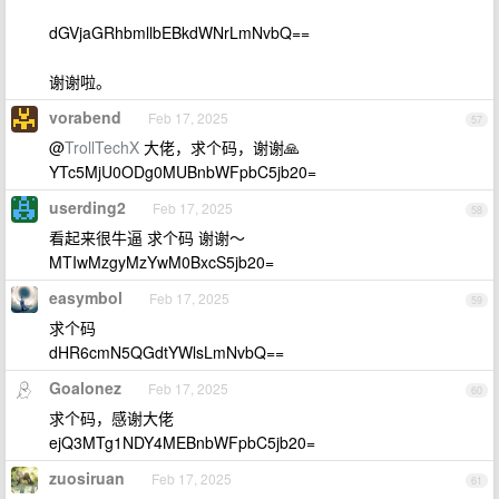
dGVjaGRhbmllbEBkdWNrLmNvbQ==
谢谢啦。
vorabend
Feb 17, 2025
57
@
TrollTechX
大佬，求个码，谢谢🙏
YTc5MjU0ODg0MUBnbWFpbC5jb20=
userding2
Feb 17, 2025
58
看起来很牛逼 求个码 谢谢～
MTIwMzgyMzYwM0BxcS5jb20=
easymbol
Feb 17, 2025
59
求个码
dHR6cmN5QGdtYWlsLmNvbQ==
Goalonez
Feb 17, 2025
60
求个码，感谢大佬
ejQ3MTg1NDY4MEBnbWFpbC5jb20=
zuosiruan
Feb 17, 2025
61