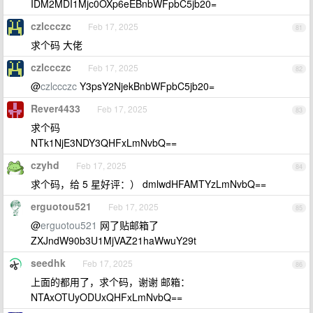
IDM2MDI1Mjc0OXp6eEBnbWFpbC5jb20=
czlccczc
Feb 17, 2025
81
求个码 大佬
czlccczc
Feb 17, 2025
82
@
czlccczc
Y3psY2NjekBnbWFpbC5jb20=
Rever4433
Feb 17, 2025
83
求个码
NTk1NjE3NDY3QHFxLmNvbQ==
czyhd
Feb 17, 2025
84
求个码，给 5 星好评：） dmlwdHFAMTYzLmNvbQ==
erguotou521
Feb 17, 2025
85
@
erguotou521
网了贴邮箱了
ZXJndW90b3U1MjVAZ21haWwuY29t
seedhk
Feb 17, 2025
86
上面的都用了，求个码，谢谢 邮箱：
NTAxOTUyODUxQHFxLmNvbQ==