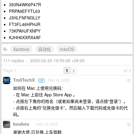
393N4WK6P47R
PRPA9EFYTL63
J3HLFNFM3LLY
FT3FL46HPHJR
73KPAHJFXNPY
KJHH6XXRX4AF
Xactions
自动化
macOS
111 replies
•
2025-02-20 19:55:08 +08:00
Page 1
1
of 2
2
TrollTechX
Feb 16, 2025
OP
1
如何在 Mac 上使用兑换码：
- 在 Mac 上前往 App Store App 。
- 点按左下角你的姓名（或者如果尚未登录，请点按“登录”）。
- 点按右上角的“兑换充值卡”，然后输入下载代码或充值卡的代
码。
boubou
Feb 16, 2025
2
谢谢大佬,已兑换,上车尝鲜.