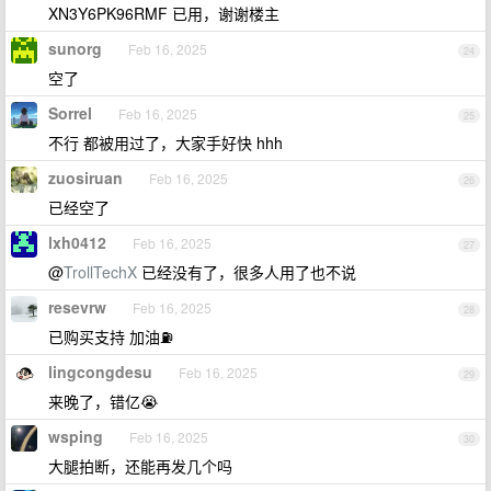
XN3Y6PK96RMF 已用，谢谢楼主
sunorg
Feb 16, 2025
24
空了
Sorrel
Feb 16, 2025
25
不行 都被用过了，大家手好快 hhh
zuosiruan
Feb 16, 2025
26
已经空了
lxh0412
Feb 16, 2025
27
@
TrollTechX
已经没有了，很多人用了也不说
resevrw
Feb 16, 2025
28
已购买支持 加油⛽️
lingcongdesu
Feb 16, 2025
29
来晚了，错亿😭
wsping
Feb 16, 2025
30
大腿拍断，还能再发几个吗