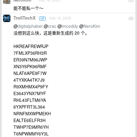
17
能不能私一个～
TrollTechX
Feb 16, 2025
OP
18
@
digitalphabet
@
crac
@
imcoddy
@
NeroKim
没想到这么快，这是重新生成的 20 个。
HKREAFREWRJP
7FMLXP36RH3R
ER39N7M96JWP
XN3Y6PK96RMF
NLAT6APE9F7W
4TYXKA4TK7J9
R9XMHMX4P9FY
E3643YNX7MYF
RHL43FLTM6YA
6YXPFRT3L364
NRNFMXWPMEKH
EALTE6ELFR3H
TWHP7E9MR6YH
T6NPWMMY6Y3L