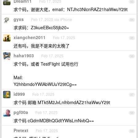
Dream11
Feb 17, 2025
93
求个码，谢谢大佬，email：NTJhc3NlcnRAZ21haWwuY29t
gyxs
Feb 17, 2025 via iPhone
94
求求码：Z3kueEBxcS5jb20=
xiangchen2011
Feb 17, 2025
95
还有吗，我是不是来的太晚了
haha1903
Feb 17, 2025
96
求个码，或者 TestFlight 试用也行
Mail:
Y2hhbmdoYWlAbWUuY29tCg==
id999
Feb 17, 2025
97
求个码 邮箱 MTk5M2JvLnlhbmdAZ21haWwuY29t
pgf00a
Feb 17, 2025
98
求个码 cGdmMDBhQGdtYWlsLmNvbQ==
Pretext
Feb 17, 2025
99