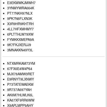
E3EKMWKJMWH7
3YNMYWRA664K
PT77NKH97NLX
9PK7N6FLXN3K
X3R9HR9KHTRH
4LL7HFXMHMY7
6PLTTHLW79XW
FYMKKXMEPA9A
9K7FKJXERJJ9
3MNAKKN49Y3L
NTXMRKAM73YM
67FX6E4W4P64
MJX76AMW3RET
E9RNYT9LXNWY
P73TATEWAEKM
9R737A697YAH
AK6M7HLWLK6L
KA67XF9RR6WW
X9APLMPP9AHY