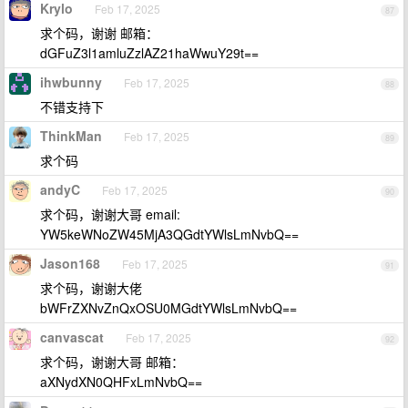
Krylo
Feb 17, 2025
87
求个码，谢谢 邮箱：
dGFuZ3l1amluZzlAZ21haWwuY29t==
ihwbunny
Feb 17, 2025
88
不错支持下
ThinkMan
Feb 17, 2025
89
求个码
andyC
Feb 17, 2025
90
求个码，谢谢大哥 email:
YW5keWNoZW45MjA3QGdtYWlsLmNvbQ==
Jason168
Feb 17, 2025
91
求个码，谢谢大佬
bWFrZXNvZnQxOSU0MGdtYWlsLmNvbQ==
canvascat
Feb 17, 2025
92
求个码，谢谢大哥 邮箱：
aXNydXN0QHFxLmNvbQ==