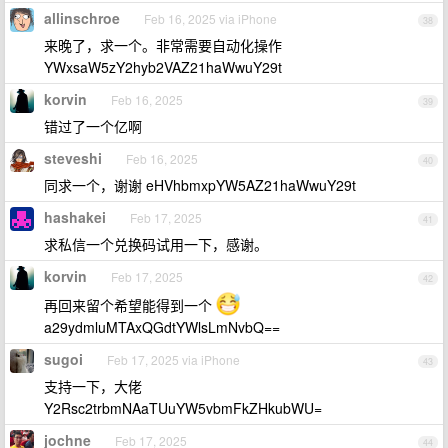
allinschroe
Feb 16, 2025 via iPhone
38
来晚了，求一个。非常需要自动化操作
YWxsaW5zY2hyb2VAZ21haWwuY29t
korvin
Feb 16, 2025
39
错过了一个亿啊
steveshi
Feb 16, 2025
40
同求一个，谢谢 eHVhbmxpYW5AZ21haWwuY29t
hashakei
Feb 17, 2025
41
求私信一个兑换码试用一下，感谢。
korvin
Feb 17, 2025
42
再回来留个希望能得到一个
a29ydmluMTAxQGdtYWlsLmNvbQ==
sugoi
Feb 17, 2025 via iPhone
43
支持一下，大佬
Y2Rsc2trbmNAaTUuYW5vbmFkZHkubWU=
jochne
Feb 17, 2025
44