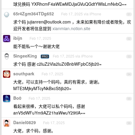
球兑换码 YXRhcmF4aWEwMDJjaGVuQGdtYWlsLmNvbQ==
65r4Zgm364TDg652
Feb 17, 2025 via iPhone
51
求个码
jujianren@outlook.com
，未来如果有降价或者限免，欢
迎开发者将信息提到
xianmian.notion.site
ibijn
Feb 17, 2025
52
能不能私一个～谢谢大佬
SingeeKing
Feb 17, 2025 via iPhone
PRO
53
求个码 感谢 c2luZ2Vla2luZ0BnbWFpbC5jb20=
southpark
Feb 17, 2025
54
大佬，可以支持一个码吗，真的有需求，谢谢。
MTE3MjkyMTcyNkBxcS5jb20=
Bo0
Feb 17, 2025
55
看起来很棒，大佬可以私个码吗，感谢
anV5dWFuYm9AZ21haWwuY29tIA==
Daniel0829
Feb 17, 2025
56
大佬，求个码，感谢。