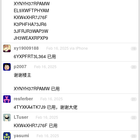
XYNYH37RPAMW
EL9XWFTPHYAM
KXW4XHR7J76F
K3PHFHA73JR6
3JFRJR3WAP3W
JH3WEAXRPXP9
xy19009188
Feb 16, 2025 via iPhone
19
6YXPFRT3L364 已用
p2007
Feb 16, 2025
20
谢谢楼主
XYNYH37RPAMW 已用
resferber
Feb 16, 2025
21
4TYXKA4TK7J9 已用，谢谢大佬
LTuser
Feb 16, 2025
22
KXW4XHR7J76F 已用
yasumi
Feb 16, 2025
23