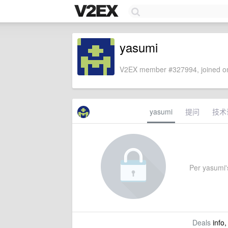
yasumi
V2EX member #327994, joined on
yasumi
提问
技术
Per yasumi's
Deals
info,