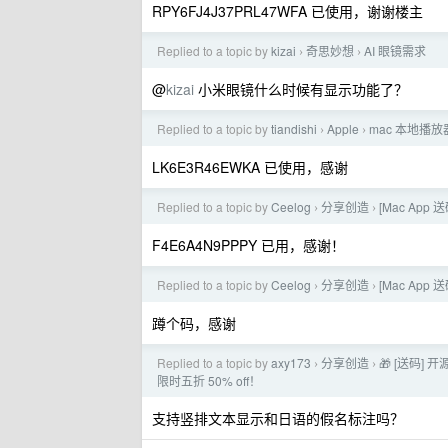
RPY6FJ4J37PRL47WFA 已使用，谢谢楼主
Replied to a topic by
kizai
奇思妙想
AI 眼镜需求
›
›
@
kizai
小米眼镜什么时候有显示功能了？
Replied to a topic by
tiandishi
Apple
mac 本地播
›
›
LK6E3R46EWKA 已使用，感谢
Replied to a topic by
Ceelog
分享创造
[Mac Ap
›
›
F4E6A4N9PPPY 已用，感谢！
Replied to a topic by
Ceelog
分享创造
[Mac Ap
›
›
蹲个码，感谢
Replied to a topic by
axy173
分享创造
🎁 [送码] 
›
›
限时五折 50% off！
支持竖排文本显示和日语的假名标注吗？