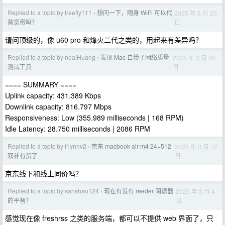
Replied to a topic by freefly111
想问一下，随身 WiFi 可以代
2025 年 6 月 20
›
日
替宽带吗？
请问顶级的，像 u60 pro 和烽火二代之类的，用起来有差异吗？
Replied to a topic by nealHuang
发现 Mac 自带了网络质量
2025 年 3 月 20
›
日
测试工具
==== SUMMARY ====
Uplink capacity: 431.389 Kbps
Downlink capacity: 816.797 Mbps
Responsiveness: Low (355.989 milliseconds | 168 RPM)
Idle Latency: 28.750 milliseconds | 2086 RPM
Replied to a topic by f1ynnv2
京东 macbook air m4 24+512
2025 年 3 月 12
›
日
双补有货了
京东线下和线上同价吗？
Replied to a topic by sanshao124
现在有没有 reeder 阅读器
2025 年 3 月 4
›
日
的平替？
感觉现在像 freshrss 之类的服务端，都可以不提供 web 界面了，只