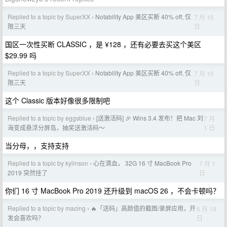
Replied to a topic by SuperXX
Notability App 美区买断 40% off, 仅
7 月 16
›
日
限三天
国区一次性买断 CLASSIC ，是 ¥128 ，还有必要去买这个美区
$29.99 吗
Replied to a topic by SuperXX
Notability App 美区买断 40% off, 仅
7 月 16
›
日
限三天
这个 Classic 版本好像很多限制吧
Replied to a topic by eggsblue
[送激活码] 🎉 Wins 3.4 发布！把 Mac 刘
7 月
›
1 日
海变成悬浮分屏岛，抽奖送激活码～
当分母，，支持支持
Replied to a topic by kylinson
心在滴血， 32G 16 寸 MacBook Pro
7 月 1
›
日
2019 突然挂了
你们 16 寸 MacBook Pro 2019 还升级到 macOS 26 ，不会卡顿吗？
Replied to a topic by macing
🔥「送码」高颜值的截图/录屏应用，开
6 月 18
›
日
发会喜欢吗？