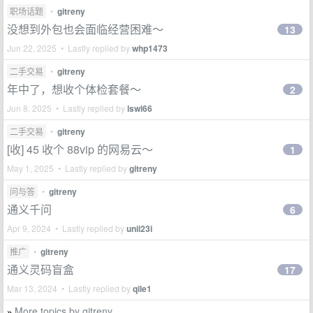
职场话题
•
gitreny
没想到外包也会面临经营困难～
13
Jun 22, 2025 • Lastly replied by
whp1473
二手交易
•
gitreny
年中了，想收个体检套餐～
2
Jun 8, 2025 • Lastly replied by
lswl66
二手交易
•
gitreny
[收] 45 收个 88vip 的网易云～
1
May 1, 2025 • Lastly replied by
gitreny
问与答
•
gitreny
通义千问
6
Apr 9, 2024 • Lastly replied by
unii23i
推广
•
gitreny
通义灵码盲盒
17
Mar 13, 2024 • Lastly replied by
qile1
More topics by gitreny
»