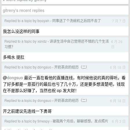
gitreny's recent replies
Replied to a topic by booyah
同事送了个洗碗机之后回不去了
7 月 7 日
›
我怎么没这样的同事
Replied to a topic by xsndz
讲讲生活中自己觉得还不错的几个生活
6 月 29
›
日
习惯？
多喝水 提肛
Replied to a topic by dongsuo
开奶茶店的经历（二）
6 月 18 日
›
@
dongsuo
最近一直在看他的直播连线，有时候他说的真的得听。看
了好多都是一意孤行的最后也亏了几十万，还是要多想清楚吧，钱现
在不是那么好赚了，当然也祝 op 发大财！
Replied to a topic by dongsuo
开奶茶店的经历（二）
6 月 18 日
›
开之前建议先连线一下勇哥
Replied to a topic by timespy
被裁两个月后，聊聊感想，发点照片
6 月 3 日
›