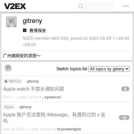
gitreny
🏢
赛博保安
V2EX member #631533, joined on 2023-05-29 11:24:49
+08:00
广州搞网安的求捞～
Switch topics list
 WATCH
•
gitreny
Apple watch 不提示通知问题
8
Feb 1 • Lastly replied by
ayaseruri
Apple
•
gitreny
Apple 账户无法登陆 iMessage，有遇到过的 v 友
18
吗
Sep 16, 2025 • Lastly replied by
bryanwongxin