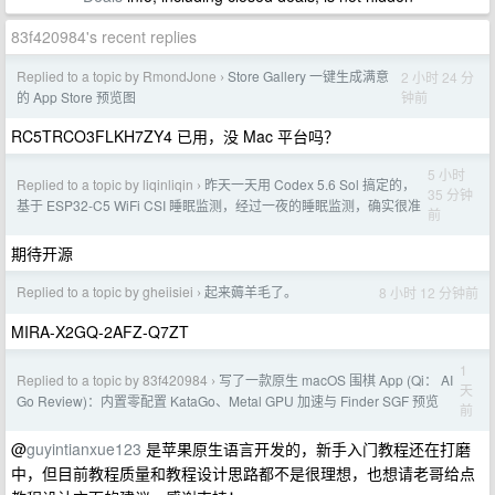
83f420984's recent replies
Replied to a topic by RmondJone
Store Gallery 一键生成满意
2 小时 24 分
›
钟前
的 App Store 预览图
RC5TRCO3FLKH7ZY4 已用，没 Mac 平台吗？
5 小时
Replied to a topic by liqinliqin
昨天一天用 Codex 5.6 Sol 搞定的，
›
35 分钟
基于 ESP32-C5 WiFi CSI 睡眠监测，经过一夜的睡眠监测，确实很准
前
期待开源
Replied to a topic by gheiisiei
起来薅羊毛了。
8 小时 12 分钟前
›
MIRA-X2GQ-2AFZ-Q7ZT
1
Replied to a topic by 83f420984
写了一款原生 macOS 围棋 App (Qi： AI
›
天
Go Review)：内置零配置 KataGo、Metal GPU 加速与 Finder SGF 预览
前
@
guyintianxue123
是苹果原生语言开发的，新手入门教程还在打磨
中，但目前教程质量和教程设计思路都不是很理想，也想请老哥给点