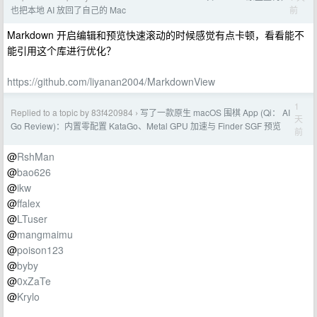
前
也把本地 AI 放回了自己的 Mac
Markdown 开启编辑和预览快速滚动的时候感觉有点卡顿，看看能不
能引用这个库进行优化？
https://github.com/liyanan2004/MarkdownView
1
Replied to a topic by 83f420984
写了一款原生 macOS 围棋 App (Qi： AI
›
天
Go Review)：内置零配置 KataGo、Metal GPU 加速与 Finder SGF 预览
前
@
RshMan
@
bao626
@
ikw
@
ffalex
@
LTuser
@
mangmaimu
@
poison123
@
byby
@
0xZaTe
@
Krylo