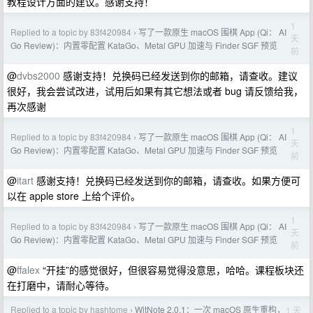
教程设计方面的建议。感谢支持！
1
Replied to a topic by 83f420984
写了一款原生 macOS 围棋 App (Qi： AI
›
天
Go Review)：内置零配置 KataGo、Metal GPU 加速与 Finder SGF 预览
前
@
dvbs2000
感谢支持！兑换码已经发送到你的邮箱，请查收。建议
很好，我会尝试改进，试用后如果有其它想法或者 bug 请反馈给我，
再次感谢
1
Replied to a topic by 83f420984
写了一款原生 macOS 围棋 App (Qi： AI
›
天
Go Review)：内置零配置 KataGo、Metal GPU 加速与 Finder SGF 预览
前
@
itart
感谢支持！兑换码已经发送到你的邮箱，请查收。如果方便可
以在 apple store 上给个评价。
1
Replied to a topic by 83f420984
写了一款原生 macOS 围棋 App (Qi： AI
›
天
Go Review)：内置零配置 KataGo、Metal GPU 加速与 Finder SGF 预览
前
@
ffalex
“开挂”的感觉很好，但很容易觉得没意思，哈哈。课程板块还
在打磨中，请耐心等待。
Replied to a topic by hashtome
WitNote 2.0.1：一次 macOS 原生重构，
1 天
›