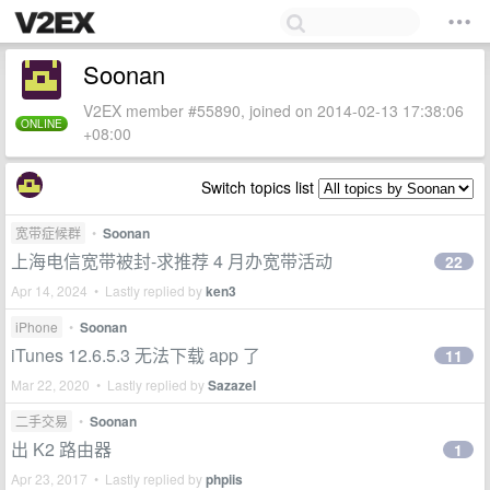
Soonan
V2EX member #55890, joined on 2014-02-13 17:38:06
ONLINE
+08:00
Switch topics list
宽带症候群
•
Soonan
上海电信宽带被封-求推荐 4 月办宽带活动
22
Apr 14, 2024 • Lastly replied by
ken3
iPhone
•
Soonan
iTunes 12.6.5.3 无法下载 app 了
11
Mar 22, 2020 • Lastly replied by
Sazazel
二手交易
•
Soonan
出 K2 路由器
1
Apr 23, 2017 • Lastly replied by
phpiis