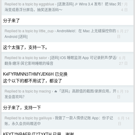
Replied to a topic by eggsblue
[送激活码] 🎉 Wins 3.4 发布！把 Mac 刘
7 月
›
4 日
海变成悬浮分屏岛，抽奖送激活码～
分子来了
Replied to a topic by little_cup
AndroMeld：在 Mac 上无缝操控你的
6 月 27
›
日
Android [送码]
这个太强了，支持一下。
Replied to a topic by salor
[送码] iOS 睡眠监测 App 可记录鼾声/梦话/
6 月
›
27 日
翻身/磨牙/其它影响睡眠的噪音
K4FYRMNN3THMYJEK6H 已兑换
这个以下的都不用试了，都没了
Replied to a topic by macing
🔥「送码」高颜值的截图/录屏应用，开
6 月 19
›
日
发会喜欢吗？
分子来了，支持一下
Replied to a topic by galiluya
我做了一款人情债记账 App：份子记
6 月 14
›
日
账，永久会员码赠送中
KEYT7NRAERJT7T3XTH 已用，谢谢