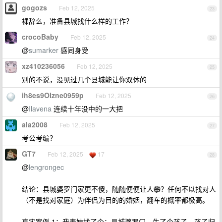
gogozs
Feb 12, 2025
23
裸辞么，准备县城找什么样的工作？
crocoBaby
Feb 12, 2025
24
@
sumarker
感同身受
xz410236056
Feb 12, 2025
25
别的不说，没见过几个县城能让你双休的
ih8es9OIzne0959p
Feb 12, 2025
26
@
Ilavena
连续十年没中的一大把
ala2008
Feb 12, 2025
27
考公考编？
GT7
Feb 12, 2025
17
28
@
lengrongec
结论：县城婆罗门家更不傻，随随便便让人攀？任何不以找对人
（不是找对家庭）为伴侣为目的的婚姻，翻车的概率都极高。
真实案例 1：我表妹找了个：县城婆罗门，生了个孩子，孩子归