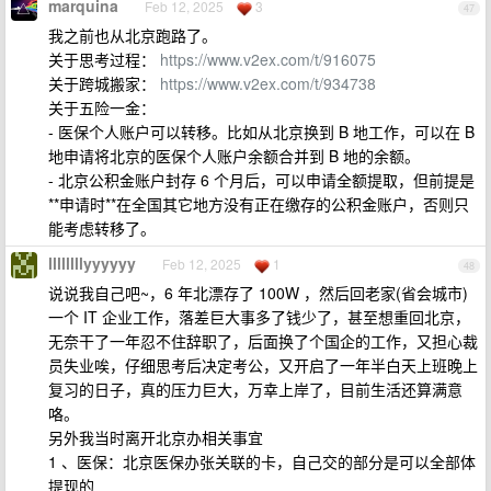
marquina
Feb 12, 2025
3
47
我之前也从北京跑路了。
关于思考过程：
https://www.v2ex.com/t/916075
关于跨城搬家：
https://www.v2ex.com/t/934738
关于五险一金：
- 医保个人账户可以转移。比如从北京换到 B 地工作，可以在 B
地申请将北京的医保个人账户余额合并到 B 地的余额。
- 北京公积金账户封存 6 个月后，可以申请全额提取，但前提是
**申请时**在全国其它地方没有正在缴存的公积金账户，否则只
能考虑转移了。
llllllllyyyyyy
Feb 12, 2025
1
48
说说我自己吧~，6 年北漂存了 100W ，然后回老家(省会城市)
一个 IT 企业工作，落差巨大事多了钱少了，甚至想重回北京，
无奈干了一年忍不住辞职了，后面换了个国企的工作，又担心裁
员失业唉，仔细思考后决定考公，又开启了一年半白天上班晚上
复习的日子，真的压力巨大，万幸上岸了，目前生活还算满意
咯。
另外我当时离开北京办相关事宜
1 、医保：北京医保办张关联的卡，自己交的部分是可以全部体
提现的