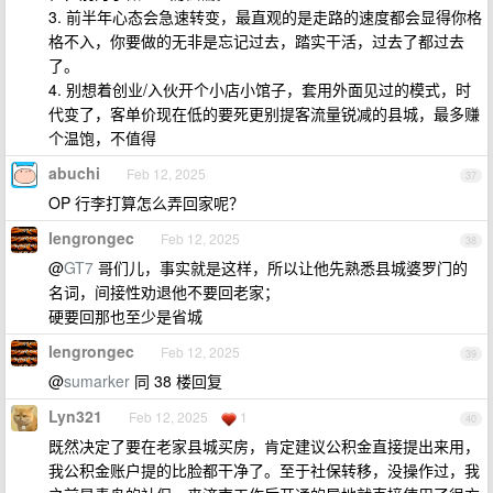
3. 前半年心态会急速转变，最直观的是走路的速度都会显得你格
格不入，你要做的无非是忘记过去，踏实干活，过去了都过去
了。
4. 别想着创业/入伙开个小店小馆子，套用外面见过的模式，时
代变了，客单价现在低的要死更别提客流量锐减的县城，最多赚
个温饱，不值得
abuchi
Feb 12, 2025
37
OP 行李打算怎么弄回家呢？
lengrongec
Feb 12, 2025
38
@
GT7
哥们儿，事实就是这样，所以让他先熟悉县城婆罗门的
名词，间接性劝退他不要回老家；
硬要回那也至少是省城
lengrongec
Feb 12, 2025
39
@
sumarker
同 38 楼回复
Lyn321
Feb 12, 2025
1
40
既然决定了要在老家县城买房，肯定建议公积金直接提出来用，
我公积金账户提的比脸都干净了。至于社保转移，没操作过，我