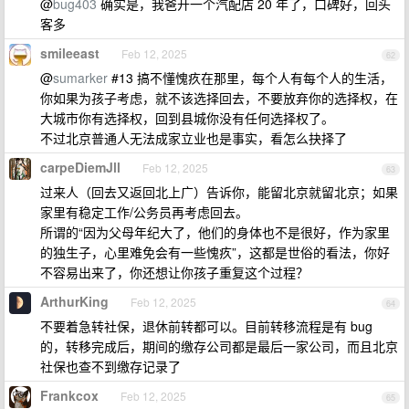
@
bug403
确实是，我爸开一个汽配店 20 年了，口碑好，回头
客多
smileeast
Feb 12, 2025
62
@
sumarker
#13 搞不懂愧疚在那里，每个人有每个人的生活，
你如果为孩子考虑，就不该选择回去，不要放弃你的选择权，在
大城市你有选择权，回到县城你没有任何选择权了。
不过北京普通人无法成家立业也是事实，看怎么抉择了
carpeDiemJll
Feb 12, 2025
63
过来人（回去又返回北上广）告诉你，能留北京就留北京；如果
家里有稳定工作/公务员再考虑回去。
所谓的“因为父母年纪大了，他们的身体也不是很好，作为家里
的独生子，心里难免会有一些愧疚”，这都是世俗的看法，你好
不容易出来了，你还想让你孩子重复这个过程？
ArthurKing
Feb 12, 2025
64
不要着急转社保，退休前转都可以。目前转移流程是有 bug
的，转移完成后，期间的缴存公司都是最后一家公司，而且北京
社保也查不到缴存记录了
Frankcox
Feb 12, 2025
65