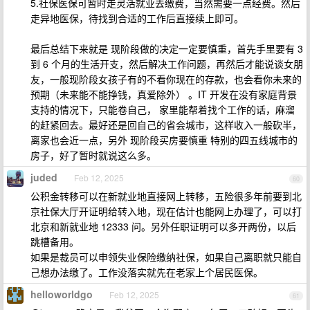
5.社保医保可暂时走灵活就业去缴费，当然需要一点经费。然后
走异地医保，待找到合适的工作后直接续上即可。
最后总结下来就是 现阶段做的决定一定要慎重，首先手里要有 3
到 6 个月的生活开支，然后解决工作问题，再然后才能说谈女朋
友，一般现阶段女孩子有的不看你现在的存款，也会看你未来的
预期（未来能不能挣钱，真爱除外） 。IT 开发在没有家庭背景
支持的情况下，只能卷自己， 家里能帮着找个工作的话，麻溜
的赶紧回去。最好还是回自己的省会城市，这样收入一般砍半，
离家也会近一点，另外 现阶段买房要慎重 特别的四五线城市的
房子，好了暂时就说这么多。
juded
Feb 12, 2025
60
公积金转移可以在新就业地直接网上转移，五险很多年前要到北
京社保大厅开证明给转入地，现在估计也能网上办理了，可以打
北京和新就业地 12333 问。另外任职证明可以多开两份，以后
跳槽备用。
如果是裁员可以申领失业保险缴纳社保，如果自己离职就只能自
己想办法缴了。工作没落实就先在老家上个居民医保。
helloworldgo
Feb 12, 2025
61