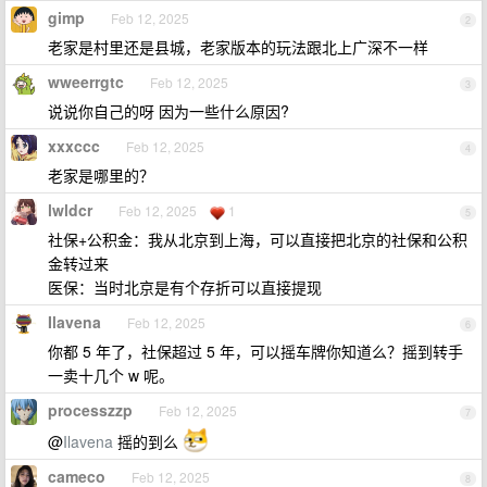
gimp
Feb 12, 2025
2
老家是村里还是县城，老家版本的玩法跟北上广深不一样
wweerrgtc
Feb 12, 2025
3
说说你自己的呀 因为一些什么原因?
xxxccc
Feb 12, 2025
4
老家是哪里的？
lwldcr
Feb 12, 2025
1
5
社保+公积金：我从北京到上海，可以直接把北京的社保和公积
金转过来
医保：当时北京是有个存折可以直接提现
Ilavena
Feb 12, 2025
6
你都 5 年了，社保超过 5 年，可以摇车牌你知道么？摇到转手
一卖十几个 w 呢。
processzzp
Feb 12, 2025
7
@
Ilavena
摇的到么
cameco
Feb 12, 2025
8