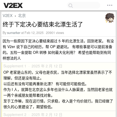
V2EX
北京
›
终于下定决心要结束北漂生活了
By
sumarker
at Feb 12, 2025 · 20901 views
因为一些原因下定决心要结束超过 5 年的北漂生活，回到老家。 有没
有 V2er 说下自己的经历，帮 OP 避避坑。 有哪些事是可以提前准备
的。五险一金提取 OR 转移 如何最大化利用？ 希望也能帮助到有同
样想法的人
Supplement 1 · 2025 年 2 月 12 日
OP 老家是山东的，父母也是农民，当年选择北漂家里虽然表示了不
理解，但还是没有阻止。
以后还有没有可能再重新北漂？ 有可能但可能极低。
作为 I 人，就算在北京这么多年也没什么人脉渠道，当然回老家也就
一两个亲戚朋友能帮着找对象。
至于工作嘛，现在这行情，只求稳，收入是个均价就行。我已经做了
很久的心里建设了，期望极低。
Supplement 2 · 2025 年 2 月 12 日