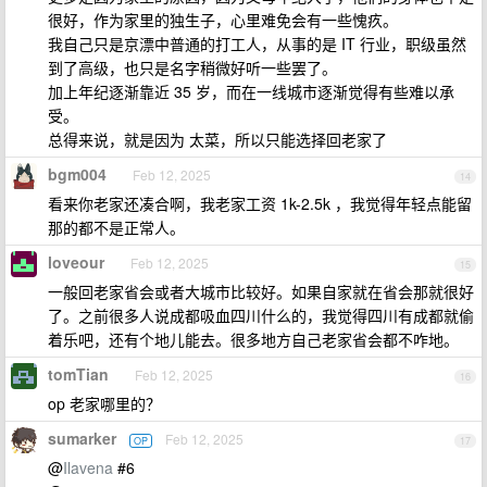
很好，作为家里的独生子，心里难免会有一些愧疚。
我自己只是京漂中普通的打工人，从事的是 IT 行业，职级虽然
到了高级，也只是名字稍微好听一些罢了。
加上年纪逐渐靠近 35 岁，而在一线城市逐渐觉得有些难以承
受。
总得来说，就是因为 太菜，所以只能选择回老家了
bgm004
Feb 12, 2025
14
看来你老家还凑合啊，我老家工资 1k-2.5k ，我觉得年轻点能留
那的都不是正常人。
loveour
Feb 12, 2025
15
一般回老家省会或者大城市比较好。如果自家就在省会那就很好
了。之前很多人说成都吸血四川什么的，我觉得四川有成都就偷
着乐吧，还有个地儿能去。很多地方自己老家省会都不咋地。
tomTian
Feb 12, 2025
16
op 老家哪里的？
sumarker
Feb 12, 2025
OP
17
@
Ilavena
#6