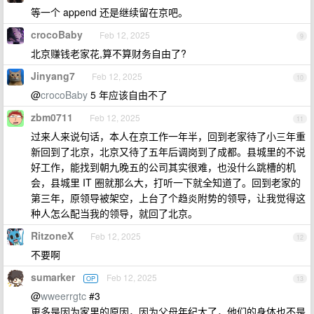
等一个 append 还是继续留在京吧。
crocoBaby
Feb 12, 2025
9
北京赚钱老家花,算不算财务自由了?
Jinyang7
Feb 12, 2025
10
@
crocoBaby
5 年应该自由不了
zbm0711
Feb 12, 2025
11
过来人来说句话，本人在京工作一年半，回到老家待了小三年重
新回到了北京，北京又待了五年后调岗到了成都。县城里的不说
好工作，能找到朝九晚五的公司其实很难，也没什么跳槽的机
会，县城里 IT 圈就那么大，打听一下就全知道了。回到老家的
第三年，原领导被架空，上台了个趋炎附势的领导，让我觉得这
种人怎么配当我的领导，就回了北京。
RitzoneX
Feb 12, 2025
12
不要啊
sumarker
Feb 12, 2025
OP
13
@
wweerrgtc
#3
更多是因为家里的原因，因为父母年纪大了，他们的身体也不是