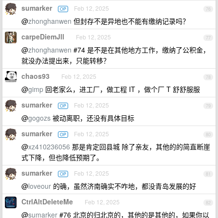
sumarker
Feb 12, 2025
OP
76
@
zhonghanwen
但封存不是异地也不能有缴纳记录吗？
carpeDiemJll
Feb 12, 2025
77
@
zhonghanwen
#74 是不是在其他地方工作，缴纳了公积金，
就没办法提出来，只能转移？
chaos93
Feb 12, 2025
78
@
gimp
回老家么，进工厂，做工程 IT ，做个厂 T 舒舒服服
sumarker
Feb 12, 2025
OP
79
@
gogozs
被动离职，还没有具体目标
sumarker
Feb 12, 2025
OP
80
@
xz410236056
那是肯定回县城 除了亲友，其他的的简直断崖
式下降，但也降低预期了。
sumarker
Feb 12, 2025
OP
81
@
loveour
的确，虽然济南确实不咋地，都没青岛发展的好
CtrlAltDeleteMe
Feb 12, 2025
82
@
sumarker
#76 北京的归北京的，其他的是其他的，如果你以