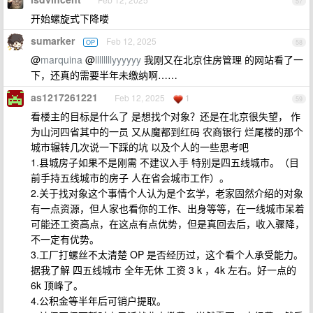
57
开始螺旋式下降喽
sumarker
Feb 12, 2025
OP
58
@
marquina
@
llllllllyyyyyy
我刚又在北京住房管理 的网站看了一
下，还真的需要半年未缴纳啊……
as1217261221
Feb 12, 2025
1
59
看楼主的目标是什么了 是想找个对象？还是在北京很失望， 作
为山河四省其中的一员 又从魔都到红码 农商银行 烂尾楼的那个
城市辗转几次说一下踩的坑 以及个人的一些思考吧
1.县城房子如果不是刚需 不建议入手 特别是四五线城市。（目
前手持五线城市的房子 人在省会城市工作）。
2.关于找对象这个事情个人认为是个玄学，老家固然介绍的对象
有一点资源，但人家也看你的工作、出身等等，在一线城市呆着
可能还工资高点，在这点有点优势，但是真回去后，收入骤降，
不一定有优势。
3.工厂打螺丝不太清楚 OP 是否经历过，这个看个人承受能力。
据我了解 四五线城市 全年无休 工资 3 k ，4k 左右。好一点的
6k 顶峰了。
4.公积金等半年后可销户提取。