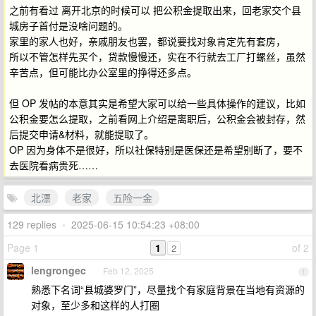
之前有看过 离开北京的时候可以 把公积金提取出来，回老家交个县
城房子首付是没啥问题的。
家里的家人也好，亲戚朋友也罢，都说要找对象肯定先有套房，
所以不管怎样先买个，贷款慢慢还，实在不行就去工厂打螺丝，虽然
辛苦点，但可能比办公室里的挣得还多点。
但 OP 发帖的本意其实是希望大家可以给一些具体操作的建议，比如
公积金要怎么提取，之前看网上介绍是离职后，公积金会被封存，然
后提交申请&材料，就能提取了。
OP 因为身体不是很好，所以社保特别是医保还是希望别断了，要不
去医院看病贵死……
北漂
老家
五险一金
129 replies
•
2025-06-15 10:54:23 +08:00
Page 1
1
of 2
2
lengrongec
Feb 12, 2025
1
熟悉下名词“县城婆罗门”，尽量找个有家庭背景在当地有资源的
对象，至少多和这样的人打圈