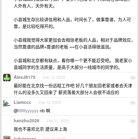
人外有人，天外有天。
小县城生存比较讲信用和人品，时间长了，做事靠谱，为人可
靠，是比较吃得开的。
小县城我觉得大家更加会去相信老板的人品，相对于品牌效应，
当然靠谱的品牌+靠谱的老板 ==在小县活得很滋润。
小县城和北京都有缺点，看你哪一个更不能忍受吧。 我老家小
县城同学的生活质量，是高于大部分一线城市的同学的。
AlexJ8175
Feb 12, 2025
54
最好能在北京找一份远程工作吧 好几个朋友回老家或者去天津
什么的没多久又回来了 薪资落差大部分人会很不适应的
Liamccc
Feb 12, 2025
55
@
llllllllyyyyyy
nb 啊
hanzhu2026
Feb 12, 2025
56
我也不喜欢北京 建议来上海
lsdvincent
Feb 12, 2025