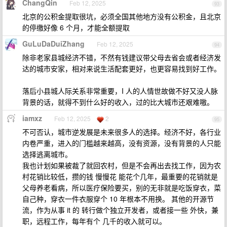
ChangQin
Feb 12, 2025
93
北京的公积金提取很坑，必须全国其他地方没有公积金，且北京
的停缴好像 6 个月，才能全额提取
GuLuDaDuiZhang
Feb 12, 2025
94
除非老家县城经济不错，不然有钱建议带父母去省会或者经济发
达的城市安家，相对来说生活配套更好，也更容易找到好工作。
落后小县城人际关系非常重要，I 人的人情世故做不好又没人脉
背景的话，就得不到什么好的收入，过的比大城市还艰难嗷。
iamxz
Feb 12, 2025
2
95
不可否认，城市逆发展是未来很多人的选择。经济不好，各行业
内卷严重，进入的门槛越来越高，没有资源，没有背景的人只能
选择逃离城市。
我也计划如果被裁了就回农村，但是不会再出去找工作，因为农
村花销比较低，攒的钱 慢慢花 能花个几年，最重要的花销就是
父母养老看病，所以医疗保险要买，别的无非就是吃饭穿衣，菜
自己种，穿衣一件衣服穿个 10 年根本不用换。 其他的开源节
流，作为从事 it 的 转行做个独立开发者，或者接一些 外快，兼
职，远程工作，每年有个 几千的收入就可以。