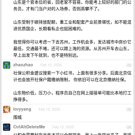
山东是个官本位的省，回老家不容易，你能考上较好的部门的公
务员，才有门当户对的入场券，否则高攀不了。
山东受制于碳排放配额，重工业和配套产业前景堪忧，如不能混
进优质国企，长期看私企也挺困难的。
我觉得你可以考虑一下去苏州，工作机会多，发达城市中房价它
最低，交通最不堵，还可以蹭上海的资源。从苏州开车去山东，
早上出发下午就到，也不是特别远。
zhaozhao
Feb 12, 2025
72
社保公积金建议搜索一下小红书，上面有很多分享。后面北京估
计也会放开社保户籍缴纳限制， 你依旧可以在北京缴纳社保。
山东物价低，压力小，程序员自己在网上接接单可能比本地打工
挣得多。
loryyang
Feb 12, 2025
73
围城
CtrlAltDeleteMe
Feb 12, 2025
74
公积金需要封存半年才可以全部提走。我上一年提出来了，直接