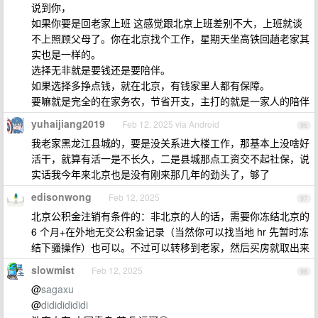
说到你，
如果你要是回老家上班 这感觉跟北京上班差别不大，上班就谈
不上照顾父母了。你在北京找个工作，星期天坐高铁回趟老家其
实也是一样的。
选择无非就是要钱还是要陪伴。
如果选择多挣点钱，就在北京，有钱家里人都有保障。
要嘛就是完全的在家务农，节省开支，主打的就是一家人的陪伴
yuhaijiang2019
Feb 12, 2025 via Android
96
我老家黑龙江县城的，要是没关系进大楼工作，那基本上没啥好
活干，就算有活一是不长久，二是县城那点工资交不起社保，说
实话我今年来北京也是没有刚来那几年的劲头了，够了
edisonwong
Feb 12, 2025
97
北京公积金注销有条件的：非北京的人的话，需要你冻结北京的
6 个月+在外地无交公积金记录（当然你可以找当地 hr 先暂时冻
结下骚操作）也可以。不过可以转移到老家，然后买房就取出来
slowmist
Feb 12, 2025
98
@
sagaxu
@
didididididi