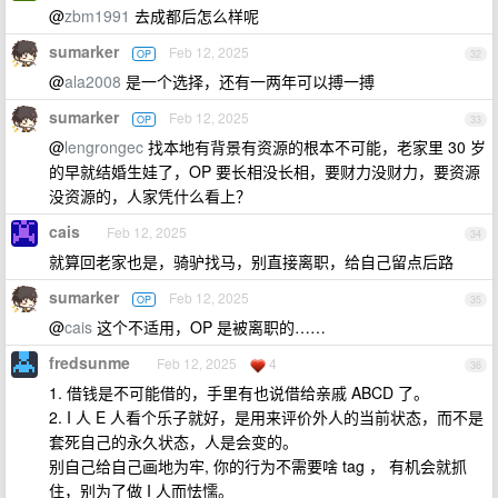
@
zbm1991
去成都后怎么样呢
sumarker
Feb 12, 2025
OP
32
@
ala2008
是一个选择，还有一两年可以搏一搏
sumarker
Feb 12, 2025
OP
33
@
lengrongec
找本地有背景有资源的根本不可能，老家里 30 岁
的早就结婚生娃了，OP 要长相没长相，要财力没财力，要资源
没资源的，人家凭什么看上？
cais
Feb 12, 2025
34
就算回老家也是，骑驴找马，别直接离职，给自己留点后路
sumarker
Feb 12, 2025
OP
35
@
cais
这个不适用，OP 是被离职的……
fredsunme
Feb 12, 2025
4
36
1. 借钱是不可能借的，手里有也说借给亲戚 ABCD 了。
2. I 人 E 人看个乐子就好，是用来评价外人的当前状态，而不是
套死自己的永久状态，人是会变的。
别自己给自己画地为牢, 你的行为不需要啥 tag ， 有机会就抓
住，别为了做 I 人而怯懦。