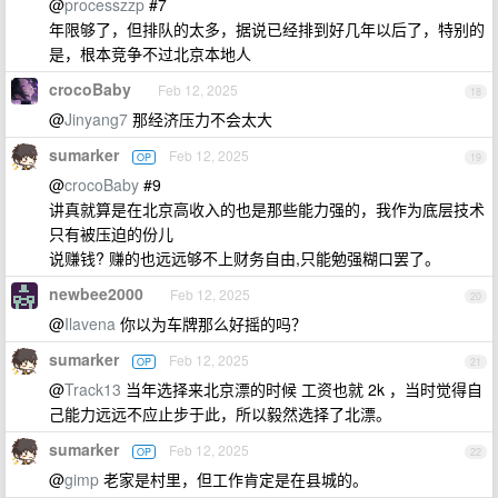
@
processzzp
#7
年限够了，但排队的太多，据说已经排到好几年以后了，特别的
是，根本竞争不过北京本地人
crocoBaby
Feb 12, 2025
18
@
Jinyang7
那经济压力不会太大
sumarker
Feb 12, 2025
OP
19
@
crocoBaby
#9
讲真就算是在北京高收入的也是那些能力强的，我作为底层技术
只有被压迫的份儿
说赚钱? 赚的也远远够不上财务自由,只能勉强糊口罢了。
newbee2000
Feb 12, 2025
20
@
Ilavena
你以为车牌那么好摇的吗？
sumarker
Feb 12, 2025
OP
21
@
Track13
当年选择来北京漂的时候 工资也就 2k ，当时觉得自
己能力远远不应止步于此，所以毅然选择了北漂。
sumarker
Feb 12, 2025
OP
22
@
gimp
老家是村里，但工作肯定是在县城的。