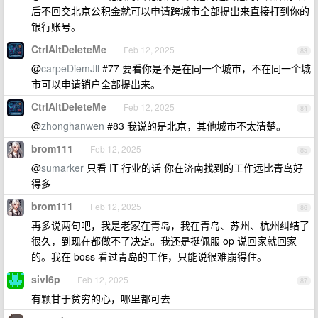
后不回交北京公积金就可以申请跨城市全部提出来直接打到你的
银行账号。
CtrlAltDeleteMe
Feb 12, 2025
83
@
carpeDiemJll
#77 要看你是不是在同一个城市，不在同一个城
市可以申请销户全部提出来。
CtrlAltDeleteMe
Feb 12, 2025
84
@
zhonghanwen
#83 我说的是北京，其他城市不太清楚。
brom111
Feb 12, 2025
85
@
sumarker
只看 IT 行业的话 你在济南找到的工作远比青岛好
得多
brom111
Feb 12, 2025
86
再多说两句吧，我是老家在青岛，我在青岛、苏州、杭州纠结了
很久，到现在都做不了决定。我还是挺佩服 op 说回家就回家
的。我在 boss 看过青岛的工作，只能说很难崩得住。
sivl6p
Feb 12, 2025
87
有颗甘于贫穷的心，哪里都可去