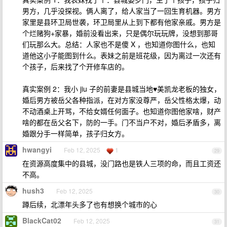
男方，几乎没探视。俩人离了，给人家当了一回生育机器。男方
家里是县环卫局世袭，环卫局里从上到下都有他家亲戚。男方是
个烂赌狗+家暴，婚前没看出来，只是偶尔玩玩牌，没想到那哥
们玩那么大。总结：人家也不是傻 X ，也知道你图什么，也知
道他这小子能图到什么。表妹之前是班花级，因为离过一次还有
个孩子，后来找了个开修车店的。
真实案例 2：我小 jiu 子的前妻是县城当地♥️美凯龙老板的独女，
婚后男方被岳父各种指派，在对方家没尊严，岳父性格太爆，动
不动酒桌上开骂，不给女婿任何面子。也知道你图他家啥，财产
啥的都在岳父名下，防的一手。门不当户不对，婚后矛盾多，离
婚跟分手一样简单，孩子归女方。
hwangyi
Feb 12, 2025
1
29
在资源高度集中的县城，没门路也是铁人三项的命，而且工资还
不高。
hush3
Feb 12, 2025
30
蹲后续，北漂年头多了也有想换个城市的心
BlackCat02
Feb 12, 2025
31