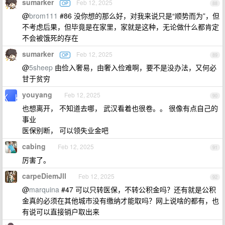
sumarker
Feb 12, 2025
OP
88
@
brom111
#86 没你想的那么好，对我来说只是“顺势而为”，但
不考虑后果，但毕竟是在家里，家就是这种，无论做什么都肯定
不会被饿死的存在
sumarker
Feb 12, 2025
OP
89
@
5sheep
由俭入奢易，由奢入俭难啊，要不是没办法，又何必
甘于贫穷
youyang
Feb 12, 2025
90
也想离开， 不知道去哪， 武汉看着也很卷。。 很像有点自己的
事业
医保别断， 可以领失业金吧
cabing
Feb 12, 2025
91
厉害了。
carpeDiemJll
Feb 12, 2025
92
@
marquina
#47 可以只转医保，不转公积金吗？还有就是公积
金真的必须在其他城市没有缴纳才能取吗？网上说啥的都有，也
有说可以直接销户取出来