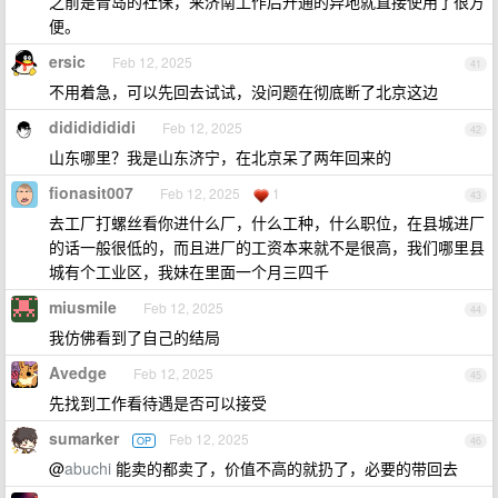
之前是青岛的社保，来济南工作后开通的异地就直接使用了很方
便。
ersic
Feb 12, 2025
41
不用着急，可以先回去试试，没问题在彻底断了北京这边
didididididi
Feb 12, 2025
42
山东哪里？我是山东济宁，在北京呆了两年回来的
fionasit007
Feb 12, 2025
1
43
去工厂打螺丝看你进什么厂，什么工种，什么职位，在县城进厂
的话一般很低的，而且进厂的工资本来就不是很高，我们哪里县
城有个工业区，我妹在里面一个月三四千
miusmile
Feb 12, 2025
44
我仿佛看到了自己的结局
Avedge
Feb 12, 2025
45
先找到工作看待遇是否可以接受
sumarker
Feb 12, 2025
OP
46
@
abuchi
能卖的都卖了，价值不高的就扔了，必要的带回去