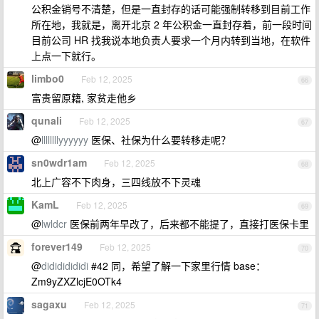
公积金销号不清楚，但是一直封存的话可能强制转移到目前工作
所在地，我就是，离开北京 2 年公积金一直封存着，前一段时间
目前公司 HR 找我说本地负责人要求一个月内转到当地，在软件
上点一下就行。
limbo0
Feb 12, 2025
66
富贵留原籍, 家贫走他乡
qunali
Feb 12, 2025
67
@
llllllllyyyyyy
医保、社保为什么要转移走呢？
sn0wdr1am
Feb 12, 2025
68
北上广容不下肉身，三四线放不下灵魂
KamL
Feb 12, 2025
69
@
lwldcr
医保前两年早改了，后来都不能提了，直接打医保卡里
forever149
Feb 12, 2025
70
@
didididididi
#42 同，希望了解一下家里行情 base：
Zm9yZXZlcjE0OTk4
sagaxu
Feb 12, 2025
71