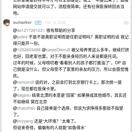
网站申请提交就可以了，流程很简单。还有社保医保转回去当
地。
sumarker
Feb 12, 2025
OP
75
@
as1217261221
很有帮助的分享
@
juded
不是不是离职证明而是任职证明吗？离职证明的话 我记
得只能开一份。
@
1252603486
@
carpeDiemJll
被父母养育这么多年，继续打拼
也好，回老家也罢，对于不能亲身经历的人来说都是托词。
过年的时候，父母唠叨着“看看别人的孩子都打酱油了”，OP 自
己倒是没什么，但父母受不了家里的亲友的压力，所以会感觉愧
疚。
@
cencoroll
说的对，之前会打到北京银行卡上，那次统一提
了，现在都在医保卡里。
@
sagaxu
结束北漂的本意是“回家” 如果换成其他城市，其实还
不如继续 窝在北京
@
zhaozhao
自己接单是个选择，但说为求挣得多那就不指望
了。
@
loryyang
还是“大环境？”太难了。
但说来奇怪，偏偏有的人就能“如鱼得水”