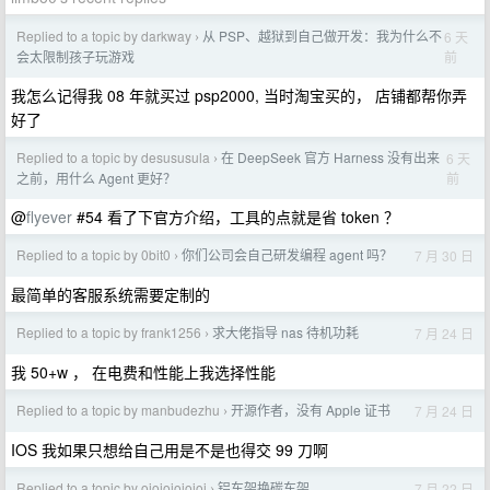
Replied to a topic by darkway
从 PSP、越狱到自己做开发：我为什么不
6 天
›
前
会太限制孩子玩游戏
我怎么记得我 08 年就买过 psp2000, 当时淘宝买的， 店铺都帮你弄
好了
Replied to a topic by desususula
在 DeepSeek 官方 Harness 没有出来
6 天
›
前
之前，用什么 Agent 更好？
@
flyever
#54 看了下官方介绍，工具的点就是省 token ？
Replied to a topic by 0bit0
你们公司会自己研发编程 agent 吗？
7 月 30 日
›
最简单的客服系统需要定制的
Replied to a topic by frank1256
求大佬指导 nas 待机功耗
7 月 24 日
›
我 50+w ， 在电费和性能上我选择性能
Replied to a topic by manbudezhu
开源作者，没有 Apple 证书
7 月 24 日
›
IOS 我如果只想给自己用是不是也得交 99 刀啊
Replied to a topic by oioioioioioi
铝车架换碳车架
7 月 22 日
›