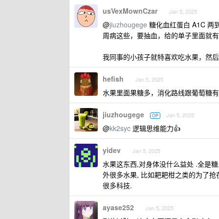
usVexMownCzar
Jan 5, 2025
@
jiuzhougege
糖化血红蛋白 A1C 
周病这些，要抽血，给的单子里面就有
我同事的小孩子就特喜欢吃水果，然后
hefish
Jan 5, 2025
水果里面果糖多，消化路线跟葡萄糖有
jiuzhougege
Jan 5, 2025
OP
@
kk2syc
逻辑思维能力👍
yidev
Jan 5, 2025
水果这东西,对身体没什么益处 .全是糖
外很多水果, 比如耙耙柑之类的为了抢在
很多科技.
ayase252
Jan 5, 2025