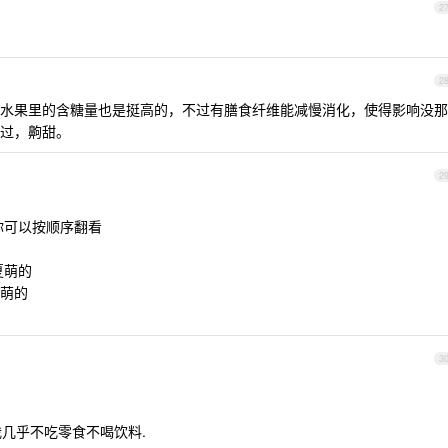
2
2
水果里的含糖量也是挺高的，不过有膳食纤维能减慢消化，使得影响没那
过，齁甜。
2
你可以按顺序翻看
夏萌的
萌的
3
我几乎不吃零食不喝饮料.