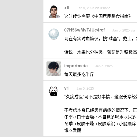
xfl
Jan 5, 2025 via iPhone
这时候你需要《中国居民膳食指南》
07H56wMvTJUc4rcf
Jan 5, 2025 via 
现在有实时血糖仪，搜“硅基”。戴上
话说，水果也分种类，葡萄是升糖极高
importmeta
Jan 5, 2025
每天最多吃半斤
v1
Jan 5, 2025
“久病成医”可不是好事情，这跟长辈经
----
不考虑本身已经患有病症的情况下，正
冬季->口干舌燥->不自觉多喝水->尿多
冬季->皮肤干燥->皮肤暗沉->小腿瘙痒
饿->发慌