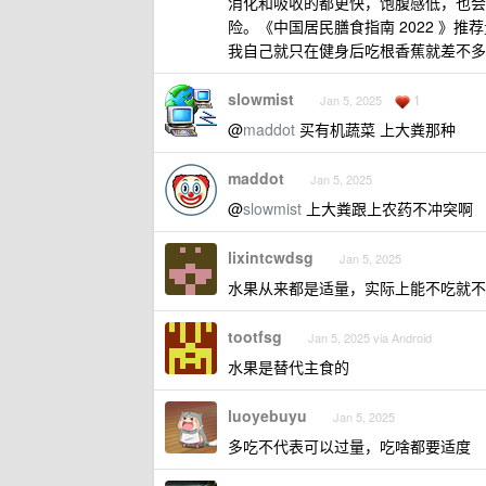
消化和吸收的都更快，饱腹感低，也会
险。《中国居民膳食指南 2022 》推荐量
我自己就只在健身后吃根香蕉就差不多
slowmist
1
Jan 5, 2025
@
maddot
买有机蔬菜 上大粪那种
maddot
Jan 5, 2025
@
slowmist
上大粪跟上农药不冲突啊
lixintcwdsg
Jan 5, 2025
水果从来都是适量，实际上能不吃就不需
tootfsg
Jan 5, 2025 via Android
水果是替代主食的
luoyebuyu
Jan 5, 2025
多吃不代表可以过量，吃啥都要适度