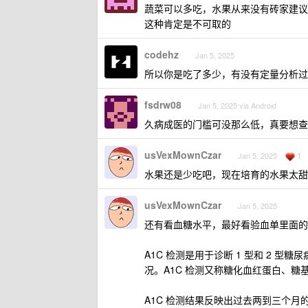
蔬菜可以多吃，水果从来没有砖家建议多
这种肯定是不可取的
codehz
Jan 5, 2025
所以你是吃了多少，有没有定量分析过
fsdrw08
Jan 5, 2025 via Android
久病成医的门槛可没那么低，真要想查
usVexMownCzar
1
Jan 5, 2025
水果还是少吃吧，现在培育的水果太甜
usVexMownCzar
Jan 5, 2025
还有看血糖水平，最好看验血单里面的糖
A1C 检测是用于诊断 1 型和 2
况。A1C 检测又称糖化血红蛋白、糖基化
A1C 检测结果反映出过去两到三个月