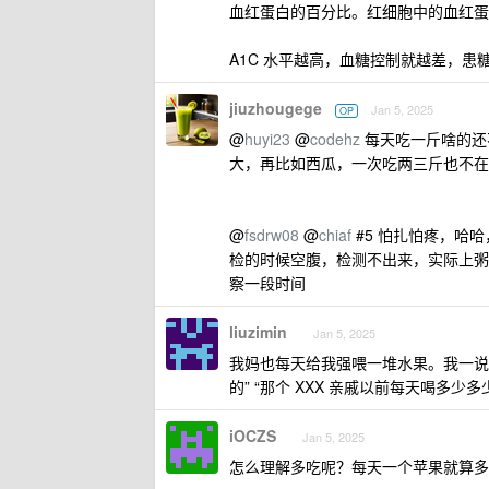
血红蛋白的百分比。红细胞中的血红蛋
A1C 水平越高，血糖控制就越差，患
jiuzhougege
Jan 5, 2025
OP
@
huyi23
@
codehz
每天吃一斤啥的还
大，再比如西瓜，一次吃两三斤也不在
@
fsdrw08
@
chiaf
#5 怕扎怕疼，哈
检的时候空腹，检测不出来，实际上粥
察一段时间
liuzimin
Jan 5, 2025
我妈也每天给我强喂一堆水果。我一说
的” “那个 XXX 亲戚以前每天喝多少
iOCZS
Jan 5, 2025
怎么理解多吃呢？每天一个苹果就算多