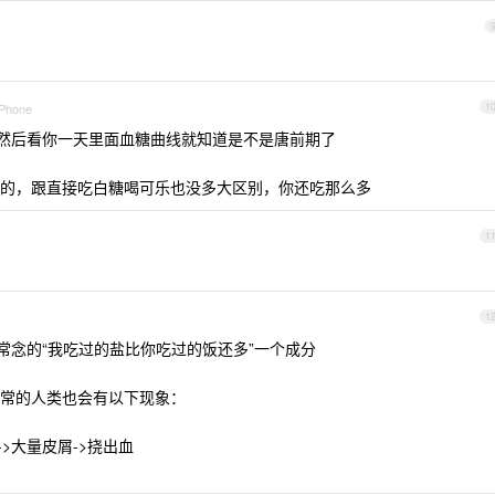
iPhone
1
，然后看你一天里面血糖曲线就知道是不是唐前期了
的，跟直接吃白糖喝可乐也没多大区别，你还吃那么多
1
1
常念的“我吃过的盐比你吃过的饭还多”一个成分
常的人类也会有以下现象：
->大量皮屑->挠出血