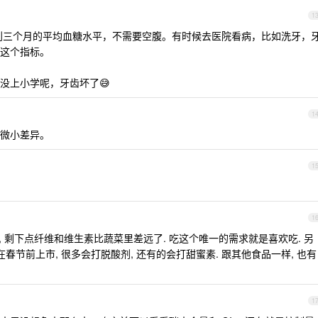
1
两到三个月的平均血糖水平，不需要空腹。有时候去医院看病，比如洗牙，
这个指标。
没上小学呢，牙齿坏了😅
1
微小差异。
1
1
, 剩下点纤维和维生素比蔬菜里差远了. 吃这个唯一的需求就是喜欢吃. 另
春节前上市, 很多会打脱酸剂, 还有的会打甜蜜素. 跟其他食品一样, 也有
1