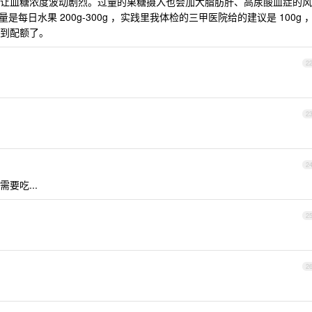
让血糖浓度波动剧烈。过量的果糖摄入也会加大脂肪肝、高尿酸血症的风
是每日水果 200g-300g ，实践里我体检的三甲医院给的建议是 100g 
到配额了。
2
2
2
要吃...
2
2