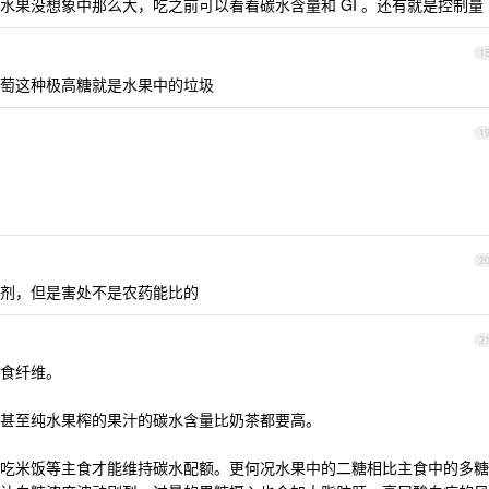
水果没想象中那么大，吃之前可以看看碳水含量和 GI 。还有就是控制量
1
萄这种极高糖就是水果中的垃圾
1
2
剂，但是害处不是农药能比的
2
点膳食纤维。
甚至纯水果榨的果汁的碳水含量比奶茶都要高。
吃米饭等主食才能维持碳水配额。更何况水果中的二糖相比主食中的多糖