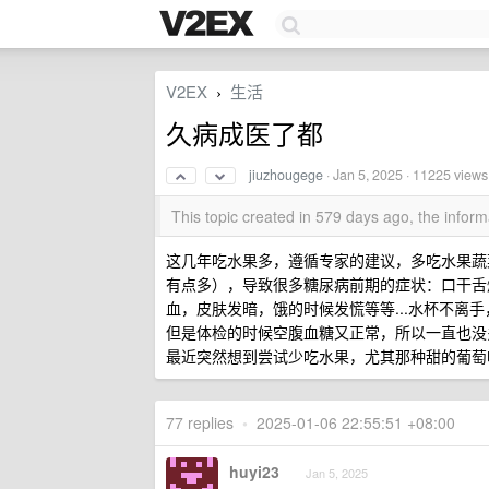
V2EX
生活
›
久病成医了都
jiuzhougege
·
Jan 5, 2025
· 11225 views
This topic created in 579 days ago, the info
这几年吃水果多，遵循专家的建议，多吃水果蔬
有点多），导致很多糖尿病前期的症状：口干舌
血，皮肤发暗，饿的时候发慌等等...水杯不离
但是体检的时候空腹血糖又正常，所以一直也没
最近突然想到尝试少吃水果，尤其那种甜的葡萄
77 replies
•
2025-01-06 22:55:51 +08:00
huyi23
Jan 5, 2025