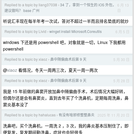
Replied to a topic by liang37038
34 了，拿到一个恒生的 iOS 外包，
6 月 13
›
日
建议做吗？ base 广州
听说汇丰现在每半年考一次试，答对不超过一半而且排名垫底的就炒
Replied to a topic by Livid
winget install Microsoft.Coreutils
6 月 5 日
›
windows 下还是用 powershell 吧，对象就是一切，Linux 下我都用
powershell
Replied to a topic by xiaoz
鼻中隔偏曲术后第 9 天
5 月 30 日
›
@
xiaoz
看情况，冬天一周两三次，夏天一周一两次
Replied to a topic by xiaoz
鼻中隔偏曲术后第 9 天
5 月 28 日
›
我是 15 年前做的鼻窦开放加鼻中隔偏曲手术，术后情况大幅好转，
但偶尔还是会有鼻窦炎，直到去年买了个洗鼻机，定期每周洗鼻，鼻
窦炎基本没了
Replied to a topic by hahalucas
有没有啥邪修整整鼻炎
2025 年 11 月 20 日
›
洗鼻吧，买个洗鼻机，一周洗 2 ，3 次，我的鼻炎基本压制住了，即
便复发，复发期间勤洗鼻，症状也会轻很多