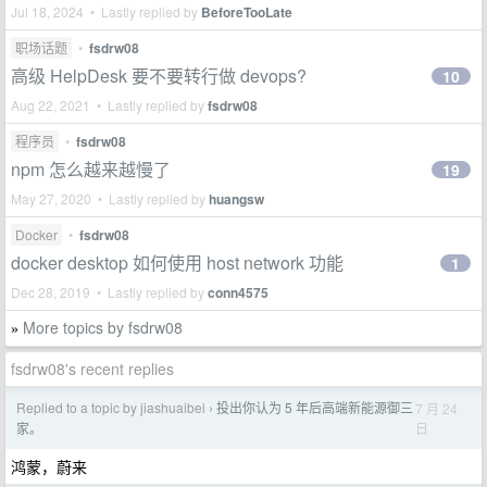
Jul 18, 2024 • Lastly replied by
BeforeTooLate
职场话题
•
fsdrw08
高级 HelpDesk 要不要转行做 devops?
10
Aug 22, 2021 • Lastly replied by
fsdrw08
程序员
•
fsdrw08
npm 怎么越来越慢了
19
May 27, 2020 • Lastly replied by
huangsw
Docker
•
fsdrw08
docker desktop 如何使用 host network 功能
1
Dec 28, 2019 • Lastly replied by
conn4575
More topics by fsdrw08
»
fsdrw08's recent replies
Replied to a topic by jiashuaibei
投出你认为 5 年后高端新能源御三
7 月 24
›
日
家。
鸿蒙，蔚来