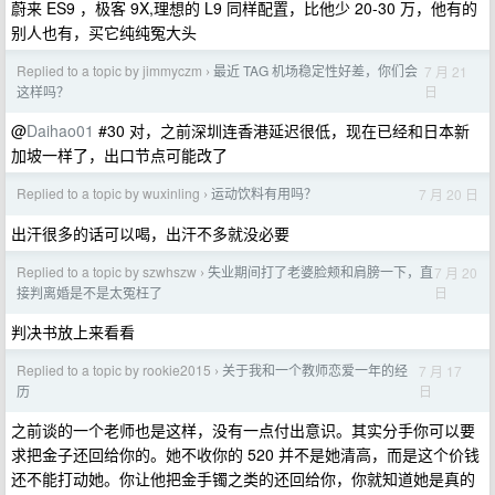
蔚来 ES9 ，极客 9X,理想的 L9 同样配置，比他少 20-30 万，他有的
别人也有，买它纯纯冤大头
Replied to a topic by jimmyczm
最近 TAG 机场稳定性好差，你们会
7 月 21
›
日
这样吗？
@
Daihao01
#30 对，之前深圳连香港延迟很低，现在已经和日本新
加坡一样了，出口节点可能改了
Replied to a topic by wuxinling
运动饮料有用吗？
7 月 20 日
›
出汗很多的话可以喝，出汗不多就没必要
Replied to a topic by szwhszw
失业期间打了老婆脸颊和肩膀一下，直
7 月 20
›
日
接判离婚是不是太冤枉了
判决书放上来看看
Replied to a topic by rookie2015
关于我和一个教师恋爱一年的经
7 月 17
›
日
历
之前谈的一个老师也是这样，没有一点付出意识。其实分手你可以要
求把金子还回给你的。她不收你的 520 并不是她清高，而是这个价钱
还不能打动她。你让他把金手镯之类的还回给你，你就知道她是真的