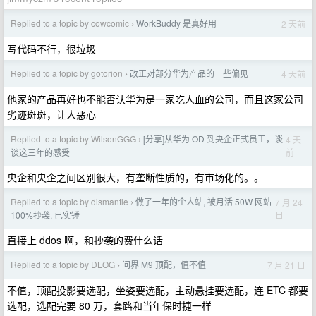
Replied to a topic by cowcomic
WorkBuddy 是真好用
2 天前
›
写代码不行，很垃圾
Replied to a topic by gotorion
改正对部分华为产品的一些偏见
4 天前
›
他家的产品再好也不能否认华为是一家吃人血的公司，而且这家公司
劣迹斑斑，让人恶心
Replied to a topic by WilsonGGG
[分享]从华为 OD 到央企正式员工，谈
4 天
›
前
谈这三年的感受
央企和央企之间区别很大，有垄断性质的，有市场化的。。
Replied to a topic by dismantle
做了一年的个人站, 被月活 50W 网站
7 月 24
›
日
100%抄袭, 已实锤
直接上 ddos 啊，和抄袭的费什么话
Replied to a topic by DLOG
问界 M9 顶配，值不值
7 月 21 日
›
不值，顶配投影要选配，坐姿要选配，主动悬挂要选配，连 ETC 都要
选配，选配完要 80 万，套路和当年保时捷一样