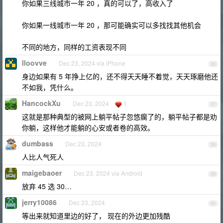
你如果三线城市一年 20 ，真的可以了，高收入了
你如果一线城市一年 20 ，那可能确实可以多找找其他机会
不同的地方，同样的工资表现不同
lloovve
Dec 23, 2024 via iPhone
36
身边如果有 5 年挣上亿的，还不得天天睡不着觉，天天琢磨他还
不如我，凭什么。
HancockXu
Dec 23, 2024
1
37
这就是那种典型的被网上躺平帖子忽悠瘸了的，躺平帖子都是劝
你躺，这样他才能躺的心安或者卷的高效。
dumbass
Dec 23, 2024
38
人比人气死人
maigebaoer
Dec 23, 2024 via Android
39
放弃 45 选 30…
jerry10086
Dec 23, 2024
40
等出来就知道里边的好了， 现在的外边更加残酷