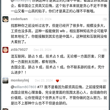
@
monkeylmj
你俩这种才是真正的心理不平衡，看国企好就进国
企，看非国企工资高又后悔，这个贴子本来就是贪心不足不平衡
一山又看一山高的贴子，你们才是真正的心理不平衡哦。
coderluan
Dec 23, 2024
78
找那种你之前没听过名字，但是已经开了很多年，规模没多大，
工资也没多高，这种一般能做到 wlb ，相反那种知名外企可能早
就本地化了，你能接触到其实也是中国人，这种就和互联网没啥
大差别了。
zt5b79527
Dec 23, 2024
79
混互联网，舔占 5 成，技术占 5 成。无论哪一方面厉害，只要
另一方面别太拉胯，都有钱挣。
去国企混，舔占 9 成，技术占 1 成。你不联系舔的技术，凭什
么进步？！
monkeylmj
Dec 23, 2024
1
80
@
william807803
#77 我不是看因为薪资高后悔，之前接受降薪
去国企就有心理准备，完全是里面的氛围太恶心人，会扭曲你的
价值观，让你觉得这个世界太不公平，不管你做的怎么努力，就
是比不上那种什么也不干但是会舔的。