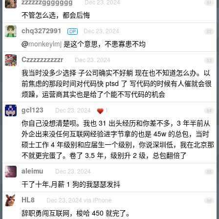
zzzzzzggggggg
Dec 23, 2024
81
不管怎么选，都会后悔
chq3272991
Dec 23, 2024
OP
82
@
monkeylmj
是这个意思，不患寡患不均
Czzzzzzzzzzr
Dec 23, 2024
83
我当时没多少选择 子公司确实不好躺 现在也不知道怎么办。以
前焦虑的那段时间对代码快 ptsd 了 写代码的时候有人催就会很
烦躁，运营商其实也是给了个能不写代码的机会
gcl123
Dec 23, 2024
1
84
你自己没想清楚呗。我也 31 出头经历和你差不多，3 年半前从
外企出来没任何互联网经验进字节拿的也是 45w 的总包，当时
硕士工作 4 年级别和应届生一个级别，你说深圳低，我在北京那
不就更完蛋了。卷了 3.5 年，级别升 2 级，总包翻倍了
aleimu
Dec 23, 2024
85
干了十年,月薪 1 狗的我瑟瑟发抖
HL8
Dec 23, 2024 via iPhone
86
辞职勇闯互联网，梭哈 450 就完了。