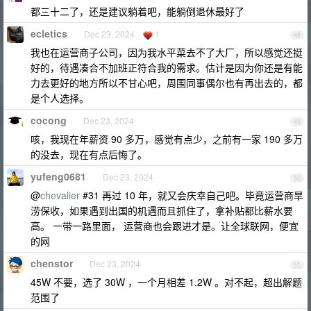
都三十二了，还是建议躺着吧，能躺倒退休最好了
ecletics
Dec 23, 2024
1
48
我也在运营商子公司，因为我水平菜去不了大厂，所以感觉还挺
好的，待遇凑合不加班正符合我的需求。估计是因为你还是有能
力去更好的地方所以不甘心吧，周围同事偶尔也有再出去的，都
是个人选择。
cocong
Dec 23, 2024
49
咳，我现在年薪资 90 多万，感觉有点少，之前有一家 190 多万
的没去，现在有点后悔了。
yufeng0681
Dec 23, 2024
50
@
chevalier
#31 再过 10 年，就又会庆幸自己吧。毕竟运营商旱
涝保收，如果遇到出国的机遇而且抓住了，拿补贴都比薪水要
高。 一带一路里面， 运营商也会跟进才是。让全球联网，便宜
的网
chenstor
Dec 23, 2024
51
45W 不要，选了 30W ，一个月相差 1.2W 。对不起，超出解题
范围了