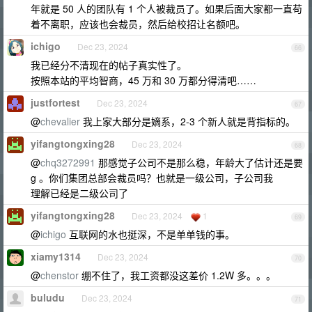
年就是 50 人的团队有 1 个人被裁员了。如果后面大家都一直苟
着不离职，应该也会裁员，然后给校招让名额吧。
ichigo
Dec 23, 2024
66
我已经分不清现在的帖子真实性了。
按照本站的平均智商，45 万和 30 万都分得清吧……
justfortest
Dec 23, 2024
67
@
chevalier
我上家大部分是嫡系，2-3 个新人就是背指标的。
yifangtongxing28
Dec 23, 2024
68
@
chq3272991
那感觉子公司不是那么稳，年龄大了估计还是要
g 。你们集团总部会裁员吗？也就是一级公司，子公司我
理解已经是二级公司了
yifangtongxing28
Dec 23, 2024
1
69
@
ichigo
互联网的水也挺深，不是单单钱的事。
xiamy1314
Dec 23, 2024
70
@
chenstor
绷不住了，我工资都没这差价 1.2W 多。。。
buludu
Dec 23, 2024
71