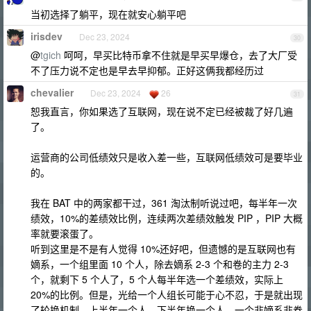
当初选择了躺平，现在就安心躺平吧
irisdev
Dec 23, 2024
30
@
tgich
呵呵，早买比特币拿不住就是早买早爆仓，去了大厂受
不了压力说不定也是早去早抑郁。正好这俩我都经历过
chevalier
Dec 23, 2024
26
31
恕我直言，你如果选了互联网，现在说不定已经被裁了好几遍
了。
运营商的公司低绩效只是收入差一些，互联网低绩效可是要毕业
的。
我在 BAT 中的两家都干过，361 淘汰制听说过吧，每半年一次
绩效，10%的差绩效比例，连续两次差绩效触发 PIP ，PIP 大概
率就要滚蛋了。
听到这里是不是有人觉得 10%还好吧，但遗憾的是互联网也有
嫡系，一个组里面 10 个人，除去嫡系 2-3 个和卷的主力 2-3
个，就剩下 5 个人了，5 个人每半年选一个差绩效，实际上
20%的比例。但是，光给一个人组长可能于心不忍，于是就出现
了轮换机制，上半年一个人，下半年换一个人，一个非嫡系非卷