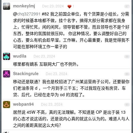
monkeylmj
Dec 23, 2024
1
87
@
chq3272991
#82 我之前国企单位，有个货算是小组长，分需
求的时候基本啥都不做，挂个名字，搞得大部分需求都在我身
上，忙得忙死，闲的闲死，领导管都不管，而且领导也不是个好
东西，整体的氛围就很压抑。 你这种情况，要么调整好自己的
心态，要么有机会趁早溜，工作嘛，开心最重要，我是觉得我不
可能在那种环境工作一辈子的
wudila
Dec 23, 2024
88
哪里都有嫡系 互联网大厂也不例外。
Stackingrule
Dec 23, 2024
89
移动还是联通？我也是校招进了广州某运营商子公司，还要替你
们老油条背 d ，一个月到手三千五；不过我现在没有房贷、车
贷、后代，已经在走华为 od 的流程了。
webpan94
Dec 23, 2024
90
居然说 45W 不高，真的无法理解。不知道是 OP 是出于装 13
的心态才说这话的，还是说内心真的就这么认为的。难道人与人
之间的差距真就这么大吗？