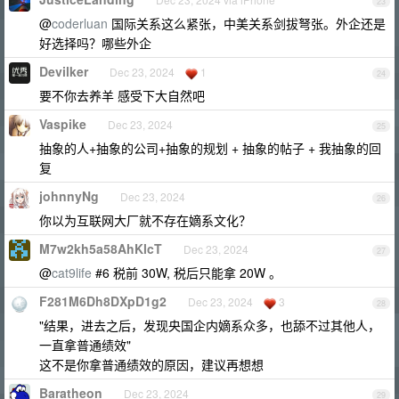
23
@
coderluan
国际关系这么紧张，中美关系剑拔弩张。外企还是
好选择吗？哪些外企
Devilker
Dec 23, 2024
1
24
要不你去养羊 感受下大自然吧
Vaspike
Dec 23, 2024
25
抽象的人+抽象的公司+抽象的规划 + 抽象的帖子 + 我抽象的回
复
johnnyNg
Dec 23, 2024
26
你以为互联网大厂就不存在嫡系文化？
M7w2kh5a58AhKlcT
Dec 23, 2024
27
@
cat9life
#6 税前 30W, 税后只能拿 20W 。
F281M6Dh8DXpD1g2
Dec 23, 2024
3
28
"结果，进去之后，发现央国企内嫡系众多，也舔不过其他人，
一直拿普通绩效"
这不是你拿普通绩效的原因，建议再想想
Baratheon
Dec 23, 2024
29