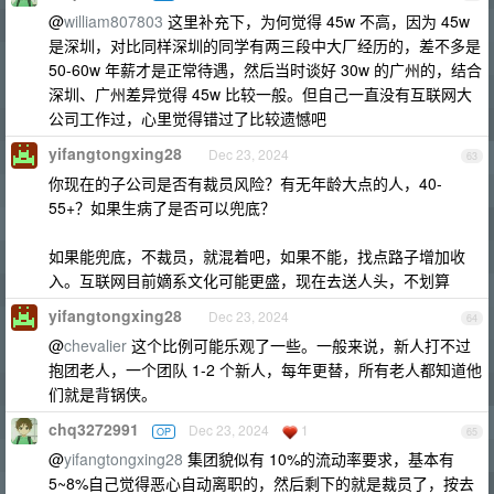
@
william807803
这里补充下，为何觉得 45w 不高，因为 45w
是深圳，对比同样深圳的同学有两三段中大厂经历的，差不多是
50-60w 年薪才是正常待遇，然后当时谈好 30w 的广州的，结合
深圳、广州差异觉得 45w 比较一般。但自己一直没有互联网大
公司工作过，心里觉得错过了比较遗憾吧
yifangtongxing28
Dec 23, 2024
63
你现在的子公司是否有裁员风险？有无年龄大点的人，40-
55+？如果生病了是否可以兜底？
如果能兜底，不裁员，就混着吧，如果不能，找点路子增加收
入。互联网目前嫡系文化可能更盛，现在去送人头，不划算
yifangtongxing28
Dec 23, 2024
64
@
chevalier
这个比例可能乐观了一些。一般来说，新人打不过
抱团老人，一个团队 1-2 个新人，每年更替，所有老人都知道他
们就是背锅侠。
chq3272991
Dec 23, 2024
1
OP
65
@
yifangtongxing28
集团貌似有 10%的流动率要求，基本有
5~8%自己觉得恶心自动离职的，然后剩下的就是裁员了，按去