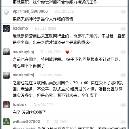
那就离职，找个你觉得能符合你能力待遇的工作
9pr7im4IjQ9u0806
Dec 23, 2024
72
果然无病呻吟是最令人作呕的事情
bzdemo
Dec 23, 2024
73
我就是运营商出来互联网行业的，也是在广州的，不过我一直都
是业务岗，出来之后才知道央企是真的香😭
monkeylmj
Dec 23, 2024
2
74
之前也在国企，特别能理解。 帖子下的回复根本不针对问题，
纯心理不平衡罢了
monkeylmj
Dec 23, 2024
75
之前也是在互联网后面换到国企，70 -> 40, 实在受不了那种氛
围，老油条、不公平、形式主义 经历过的才懂，活相比互联网
确实没多少，但是心累，看不到未来，今年溜了
funbox
Dec 23, 2024
76
完了 没动力送餐了
william807803
Dec 23, 2024
77