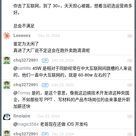
你去了互联网，到了 30+，天天担心被裁，想着当初选运营商多
好。
总会不满足
Leeeeex
Dec 23, 2024
58
鉴定为太闲了
真进了大厂说不定这会在跑外卖跑滴滴呢
chq3272991
Dec 23, 2024
OP
59
@
cat9life
45W 是相对于同龄经常在中大互联网间跳槽的人来说
的，他们一直中大互联网的，就是 60-80w 左右的了
chq3272991
Dec 23, 2024
OP
60
@
Tomss
是的，是这个意思，像我这边搞技术开发进这种央国
企，不如那些写 PPT 、写材料的产品市场岗位的会来事是升职
加薪还快
finolaire
Dec 23, 2024
61
@
magic3584
老哥现在还做 iOS 开发吗
chq3272991
Dec 23, 2024
OP
62