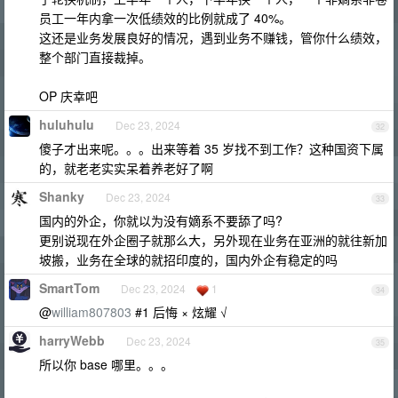
员工一年内拿一次低绩效的比例就成了 40%。
这还是业务发展良好的情况，遇到业务不赚钱，管你什么绩效，
整个部门直接裁掉。
OP 庆幸吧
huluhulu
Dec 23, 2024
32
傻子才出来呢。。。出来等着 35 岁找不到工作？这种国资下属
的，就老老实实呆着养老好了啊
Shanky
Dec 23, 2024
33
国内的外企，你就以为没有嫡系不要舔了吗?
更别说现在外企圈子就那么大，另外现在业务在亚洲的就往新加
坡搬，业务在全球的就招印度的，国内外企有稳定的吗
SmartTom
Dec 23, 2024
1
34
@
william807803
#1 后悔 × 炫耀 √
harryWebb
Dec 23, 2024
35
所以你 base 哪里。。。