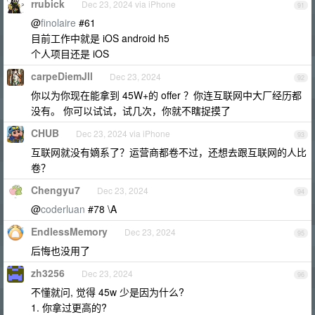
rrubick
Dec 23, 2024 via iPhone
91
@
finolaire
#61
目前工作中就是 iOS android h5
个人项目还是 iOS
carpeDiemJll
Dec 23, 2024
92
你以为你现在能拿到 45W+的 offer ？你连互联网中大厂经历都
没有。 你可以试试，试几次，你就不瞎捉摸了
CHUB
Dec 23, 2024 via iPhone
93
互联网就没有嫡系了？运营商都卷不过，还想去跟互联网的人比
卷？
Chengyu7
Dec 23, 2024
94
@
coderluan
#78 \A
EndlessMemory
Dec 23, 2024
95
后悔也没用了
zh3256
Dec 23, 2024
96
不懂就问, 觉得 45w 少是因为什么?
1. 你拿过更高的?