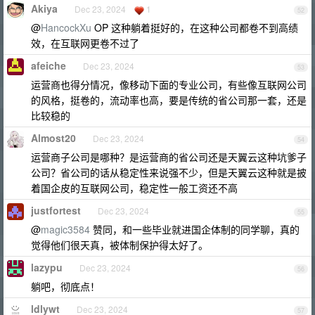
Akiya
Dec 23, 2024
1
52
@
HancockXu
OP 这种躺着挺好的，在这种公司都卷不到高绩
效，在互联网更卷不过了
afeiche
Dec 23, 2024
53
运营商也得分情况，像移动下面的专业公司，有些像互联网公司
的风格，挺卷的，流动率也高，要是传统的省公司那一套，还是
比较稳的
Almost20
Dec 23, 2024
54
运营商子公司是哪种？是运营商的省公司还是天翼云这种坑爹子
公司？省公司的话从稳定性来说强不少，但是天翼云这种就是披
着国企皮的互联网公司，稳定性一般工资还不高
justfortest
Dec 23, 2024
55
@
magic3584
赞同，和一些毕业就进国企体制的同学聊，真的
觉得他们很天真，被体制保护得太好了。
lazypu
Dec 23, 2024
56
躺吧，彻底点！
ldlywt
Dec 23, 2024
57