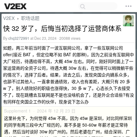
V2EX
职场话题
›
快 32 岁了，后悔当初选择了运营商体系
By
chq3272991
at Dec 23, 2024 · 20088 views
如题，两三年前当时面了一波互联网公司，拿了一些互联网公司
offer(接近 BAT ，但定位略不如 BAT 的那种)，因为之前没有互联网中
大厂经历，待遇给得不高，大概 45w 左右。同时，刚好同时面上了一
家运营商的全资子公司，待遇大概 30w 左右，在觉得可以稍微躺平些
的情况下，选择了后者。结果，进去之后，发现央国企内嫡系众多，
也舔不过其他人，一直拿普通绩效，收入也有差距，大概只有 20 多
w 了，别人绩效好的职级也涨得快，30 多 w 了。心态长久下去接受
不了，现在跳槽去互联网是不是也没啥机会了，还是外企合适些?有没
有同样在央国企工作的伙伴，现身说下怎么办
Supplement 1 · 2024 年 12 月 23 日
这里补充下，为何觉得 45w 不高，因为 45w 是深圳，对比同样深圳
的同学有两三段中大厂经历的，差不多是 50-60w 年薪才是正常待
遇，然后当时谈好 30w 的广州的。然后老婆在广州，结合深圳、广