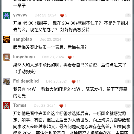
一辈子
yvyvyv
Dec 23, 2024
2
15
开始 45:30 想躺平， 现在 20+:30+就躺不住了？ 不是为了躺才
去的么，现在又想卷了？ 好好好两极反转
sangbiao
Dec 23, 2024
16
跟后悔没买比特币一个意思，后悔有用？
luoyebuyu
Dec 23, 2024
1
17
果然人和人是不能比的啊，再看看自己的薪资，后悔点进来了
（手动狗头）
Felldeadbird
Dec 23, 2024
11
18
我只有 14W ，看着大佬们谈论 45W ，瑟瑟发抖，留下了羡慕
的泪光
Tomss
Dec 23, 2024
1
19
开始他是看中央国企这个标签才选择后者，一听国企就感觉稳
定、躺平、有面，但进去后因为人情世故、向上沟通方面导致和
同事收入差距越来越大，最终问题就是心理存在落差，如果同事
都拿 20w ，那估计也没意见，这种情况去哪都会存在，主要还