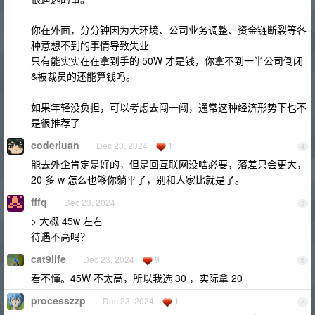
你在外面，分分钟因为大环境、公司业务调整、资金链断裂等各
种意想不到的事情导致失业
只有能实实在在拿到手的 50W 才是钱，你拿不到一半公司倒闭
&被裁员的还能算钱吗。
如果年轻没负担，可以考虑去闯一闯，通常这种经济形势下也不
是很推荐了
coderluan
Dec 23, 2024
1
4
能去外企肯定是好的，但是回互联网没啥必要，落差只会更大，
20 多 w 怎么也够你躺平了，别和人家比就是了。
fffq
Dec 23, 2024
5
> 大概 45w 左右
待遇不高吗？
cat9life
Dec 23, 2024
9
6
看不懂。45W 不太高，所以我选 30 ，实际拿 20
processzzp
Dec 23, 2024
1
7