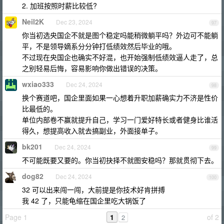
2. 加班按照时薪比较低?
Neil2K
Dec 23, 2024
97
你当初选央国企不就是图个稳定吗能稍微躺平吗？外边可不能躺
平，不是领导嫡系分分钟打低绩效然后毕业的哦。
不过现在央国企也确实不好混，也开始强制低绩效逼人走了，总
之别轻易后悔，容易影响你做出错误的决策。
wxiao333
Dec 24, 2024
98
换个赛道吧，国企里面如果一心想着升职加薪确实力不济是性价
比最低的。
单位内部卷不赢就提升自己，学习一门爱好特长或者健身比谁活
得久，想提高收入就去搞副业，外面接单子。
bk201
Dec 24, 2024
99
不可能既要又要的。你当初抉择不就图安稳吗？那就贯彻下去。
dog82
Dec 24, 2024
100
32 可以出来闯一闯，大前提是你技术好肯拼搏
我 42 了，只能龟缩在国企里吃大锅饭了
Page 1
1
of 2
2