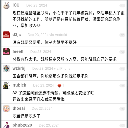
ICU
Dec 23, 2024
41
现在还准备进互联网，小心干不了几年被裁掉，然后年纪大了更
不好找新的工作，所以还是在目前位置苟着，没事研究研究副
业，增加收入🐶
d3js
Dec 23, 2024 via Android
42
没有既要又要啦，体制内躺平不挺好
feeeff
Dec 23, 2024
43
总得有取舍吧，既想稳定又想收入高，只能降低自己的要求
wzbrbj
Dec 23, 2024 via iPhone
44
国企都在降啊，你能拿那么多你就知足吧你
rrubick
Dec 23, 2024
1
45
32 了这些问题还想不清楚，可能是太安逸了吧
建议出来经历几次裁员再后悔
thosai
Dec 23, 2024
46
吃苦还是吃少了
phub2020
Dec 23, 2024
47