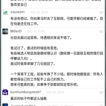
是改变自己
v2er4241
Dec 23, 2024
20
有没有想过，你如果当时去了互联网，可能早都已经被裁了，现
在怕是还在找工作。
MillerD
Dec 23, 2024
21
社招去面过运营商，待遇相对来说不错了。
笔试过了，面试的时候挺有意思。
有些候选人明显就是跟经理认识（跟经理一见面就互相热情打招
呼攀谈几句）。
面试时我草草聊了几句就回了。
一个哥哥干工程，前些年挣了不少钱。那时候他跟我说：所有人
都觉得自己的工作配不上自己的努力。
想来可能真的是。如果争不到那就知足常乐吧。
kurthumburgmtz97
Dec 23, 2024
22
最近的帖子咋都这么抽象
JusticeLanding
Dec 23, 2024 via iPhone