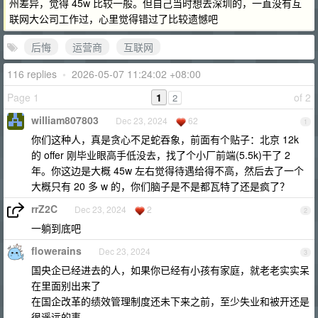
州差异，觉得 45w 比较一般。但自己当时想去深圳的，一直没有互
联网大公司工作过，心里觉得错过了比较遗憾吧
后悔
运营商
互联网
116 replies
•
2026-05-07 11:24:02 +08:00
Page 1
1
of 2
2
william807803
Dec 23, 2024
62
1
你们这种人，真是贪心不足蛇吞象，前面有个贴子：北京 12k
的 offer 刚毕业眼高手低没去，找了个小厂前端(5.5k)干了 2
年。你这边是大概 45w 左右觉得待遇给得不高，然后去了一个
大概只有 20 多 w 的，你们脑子是不是都瓦特了还是疯了？
rrZ2C
Dec 23, 2024
2
2
一躺到底吧
flowerains
Dec 23, 2024
3
国央企已经进去的人，如果你已经有小孩有家庭，就老老实实呆
在里面别出来了
在国企改革的绩效管理制度还未下来之前，至少失业和被开还是
很遥远的事。