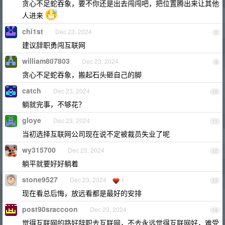
贪心不足蛇吞象，要不你还是出去闯闯吧，把位置腾出来让其他
人进来
chi1st
Dec 23, 2024
8
建议辞职勇闯互联网
william807803
Dec 23, 2024
9
贪心不足蛇吞象，搬起石头砸自己的脚
catch
Dec 23, 2024
10
躺就完事，不够花？
gloye
Dec 23, 2024
11
当初选择互联网公司现在说不定被裁员失业了呢
wy315700
Dec 23, 2024
12
躺平就要好好躺着
stone9527
Dec 23, 2024
1
13
现在看总后悔，放远看都是最好的安排
post90sraccoon
Dec 23, 2024
14
觉得互联网的路好辞职去互联网，不去永远觉得互联网好，难受