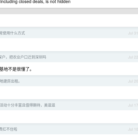
 including closed deals, is not hidden
常使用什么方式
Jul 3
深户，把农业户口迁到深圳吗
Jul 2
基地不是很懂了。
地建房出租。
Jul 2
活动十分丰富且值得期待，美滋滋
Jul 1
费扛不住啦
Jul 1