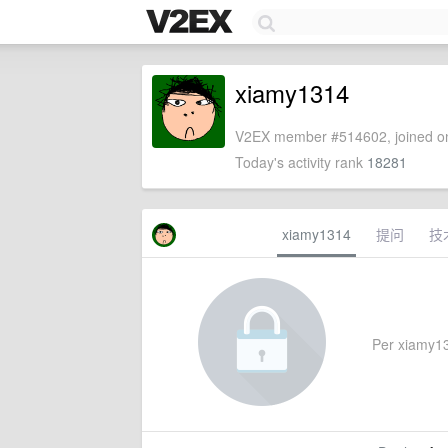
xiamy1314
V2EX member #514602, joined on
Today's activity rank
18281
xiamy1314
提问
技
Per xiamy131