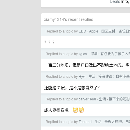
Deals
info,
xiamy1314's recent replies
Replied to a topic by
EDD
Apple
国区支付，各位日
›
›
？？？
Replied to a topic by
zgxxx
深圳
有必要为了孩子入
›
›
一亩三分地呗，但是户口迁出不影响土地的。宅
Replied to a topic by
Hyvi
生活
投资建议：自有宅基
›
›
还能建 7 层，是不是想当然了？
Replied to a topic by
carverReal
生活
接下来的观影
›
›
成人奥德赛吗。
Replied to a topic by
Zealand
生活
最近太热啦，电
›
›