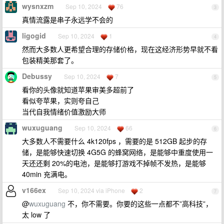
wysnxzm
Sep 10, 2024
76
3
真情流露是串子永远学不会的
ligogid
Sep 10, 2024
1
4
然而大多数人更希望合理的存储价格，现在这经济形势早就不看
包装精美那套了。
Debussy
Sep 10, 2024
7
5
看你的头像就知道苹果审美多超前了
看似夸苹果，实则夸自己
当代自我情绪价值激励大师
wuxuguang
Sep 10, 2024
66
6
大多数人不需要什么 4k120fps ，需要的是 512GB 起步的存
储，是能够快速切换 4G5G 的蜂窝网络，是能够中重度使用一
天还还剩 20%的电池，是能够打游戏不掉帧不发热，是能够
40min 充满电。
v166ex
Sep 10, 2024 via iPhone
2
7
@
wuxuguang
不，你不需要。你要的这些一点都不”高科技”，
太 low 了