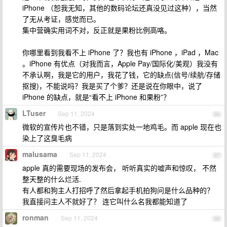
iPhone （恕我无知，其他的数码论坛还真没见过这种），当然
了无从考证，感觉而已。
集中营确实用词不对，反正就是果粉比例高咯。
你哪里看到我看不上 iPhone 了？我也有 iPhone ，iPad ，Mac
。iPhone 有优点（对我而言，Apple Pay/国际化/美观）我没有
不承认啊，我是它的用户，我花了钱，它的缺点(信号/续航/存储
抠搜)，不能说吗？我是买了个爹？还是说在你眼中，说了
iPhone 的缺点，就是“看不上 iPhone 和果粉”？
LTuser
Sep 11, 2024
96
微软的宣传片也不错，只是落到实处一地鸡毛。而 apple 现在也
染上了这臭毛病
malusama
Sep 11, 2024
97
apple 真的需要现场的发布会， 听听真实的嘘声和惊叹， 不然
整天整的什么烂活.
有人都和狗主人打招呼了然后拿起手机拍狗问是什么品种的？
我直接问主人不就好了？ 连它叫什么名我都能知道了
ronman
Sep 11, 2024
98