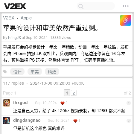
V2EX
Apple
›
苹果的设计和审美依然严重过剩。
By
FringJX
at Sep 10, 2024 · 18886 views
苹果发布会的视觉设计一年比一年精致，动画一年比一年炫酷，发布
会由 iPhone 拍摄 4K 双杜比，反观国内厂商这边还停留在 16 年左
右，预热海报 PS 玩梗，然后体育馆 PPT ，低码率直播推流。
设计
审美
精致
117 replies
•
2024-10-08 09:28:03 +08:00
Page 1
1
of 2
2
thxgod
Sep 10, 2024
2
1
还是自己太穷，给了 4k 120hz 视频录制，却 128G 都买不起
dingdangnao
Sep 10, 2024
1
2
但是新机这个颜色 真的难评