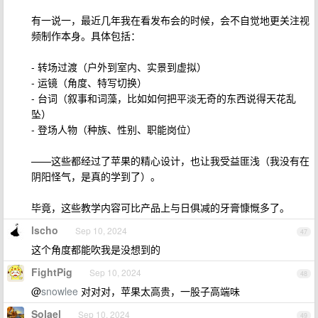
有一说一，最近几年我在看发布会的时候，会不自觉地更关注视
频制作本身。具体包括：
- 转场过渡（户外到室内、实景到虚拟）
- 运镜（角度、特写切换）
- 台词（叙事和词藻，比如如何把平淡无奇的东西说得天花乱
坠）
- 登场人物（种族、性别、职能岗位）
——这些都经过了苹果的精心设计，也让我受益匪浅（我没有在
阴阳怪气，是真的学到了）。
毕竟，这些教学内容可比产品上与日俱减的牙膏慷慨多了。
lscho
Sep 10, 2024
47
这个角度都能吹我是没想到的
FightPig
Sep 10, 2024
48
@
snowlee
对对对，苹果太高贵，一股子高端味
Solael
Sep 10, 2024
49