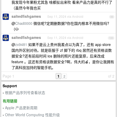
我发现今年果粉尤其急 啥都扯出来吹 看来产品力是真的不行了
（虽然今年我也买
saltedfishgames
Sep 11, 2024 via Android
99
@
Chad0000
微信呢?定期删数据?你在国内根本不用微信吗?
（🐶
saltedfishgames
Sep 11, 2024 via Android
100
@
zx9481
如果不是云上贵州我差点以为真了，还有 app store
国内外区别对待。就是臣服于 zf 脚下的 rbq 居然还有资格谈数
据安全?还有前段时间 ios 删除的照片还能复原，后来改成
feature 。这还有资格谈数据安全?啊，伟大的🍎，是你让我拥有
了高科技加持的智能手机。
Page 1
1
of 2
2
Support
根据产品序列号查看状态
›
有用链接
Apple 产品更新周期
›
Other World Computing 性能升级
›