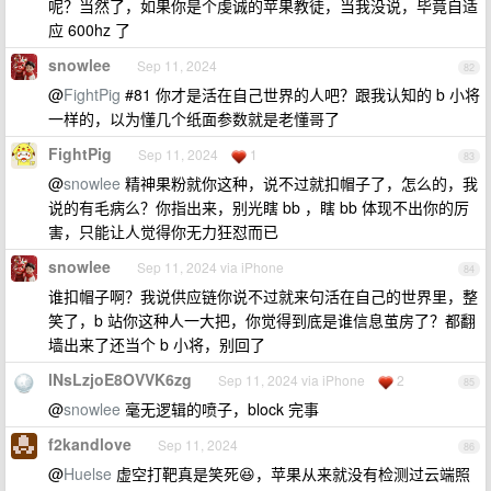
呢？当然了，如果你是个虔诚的苹果教徒，当我没说，毕竟自适
应 600hz 了
snowlee
Sep 11, 2024
82
@
FightPig
#81 你才是活在自己世界的人吧？跟我认知的 b 小将
一样的，以为懂几个纸面参数就是老懂哥了
FightPig
Sep 11, 2024
1
83
@
snowlee
精神果粉就你这种，说不过就扣帽子了，怎么的，我
说的有毛病么？你指出来，别光瞎 bb ，瞎 bb 体现不出你的厉
害，只能让人觉得你无力狂怼而已
snowlee
Sep 11, 2024 via iPhone
84
谁扣帽子啊？我说供应链你说不过就来句活在自己的世界里，整
笑了，b 站你这种人一大把，你觉得到底是谁信息茧房了？都翻
墙出来了还当个 b 小将，别回了
lNsLzjoE8OVVK6zg
Sep 11, 2024 via iPhone
2
85
@
snowlee
毫无逻辑的喷子，block 完事
f2kandlove
Sep 11, 2024
86
@
Huelse
虚空打靶真是笑死😆，苹果从来就没有检测过云端照