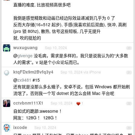
直播的难度, 比放视频高很多吧
我倒是感觉精致和动画已经边际效益递减到几乎为 0 了
反而大存储(16+512 起步), 手感(我喜欢前后双曲), 快冲, 高刷
(pro 锁 80hz), 散热, 信号这些短板, 几乎无提升
就, 吹的挺尬的
wuxuguang
Sep 10, 2024
20
@
givenge
没毛病，需求是多样的，我只是说我认为的“大多数
人的需求”。v 站是个小众论坛而已。
ktqFDx9m2Bvfq3y4
Sep 10, 2024 via iPhone
21
@
zx9481
#15
还有就是没那么多幺蛾子，安卓不说，包括 Windows 都开始刷
流氓了，否则我一个写 dotnet 的怎么会转 Mac 平台呢
cctvbnm111X1
Sep 10, 2024
1
22
自如式的跪舔:awesome ！
网友：128G ！ 128G ！
ixcode
Sep 10, 2024
23