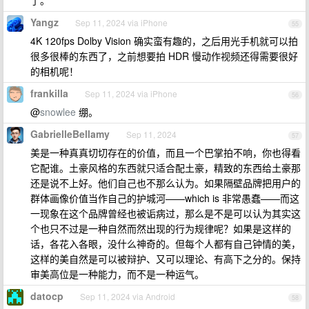
了。
Yangz
Sep 11, 2024 via iPhone
55
4K 120fps Dolby Vision 确实蛮有趣的，之后用光手机就可以拍
很多很棒的东西了，之前想要拍 HDR 慢动作视频还得需要很好
的相机呢！
frankilla
Sep 11, 2024 via iPhone
56
@
snowlee
绷。
GabrielleBellamy
Sep 11, 2024
57
美是一种真真切切存在的价值，而且一个巴掌拍不响，你也得看
它配谁。土豪风格的东西就只适合配土豪，精致的东西给土豪那
还是说不上好。他们自己也不那么认为。如果隔壁品牌把用户的
群体画像价值当作自己的护城河——which is 非常愚蠢——而这
一现象在这个品牌曾经也被诟病过，那么是不是可以认为其实这
个也只不过是一种自然而然出现的行为规律呢？如果是这样的
话，各花入各眼，没什么神奇的。但每个人都有自己钟情的美，
这样的美自然是可以被辩护、又可以理论、有高下之分的。保持
审美高位是一种能力，而不是一种运气。
datocp
Sep 11, 2024 via Android
58