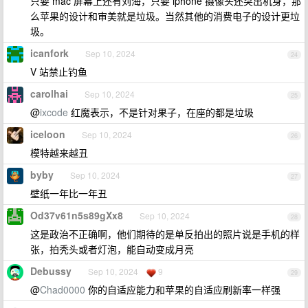
只要 mac 屏幕上还有刘海，只要 iphone 摄像头还突出机身，那
么苹果的设计和审美就是垃圾。当然其他的消费电子的设计更垃
圾。
icanfork
Sep 10, 2024
24
V 站禁止钓鱼
carolhai
Sep 10, 2024
25
@
ixcode
红魔表示，不是针对果子，在座的都是垃圾
iceloon
Sep 10, 2024
26
模特越来越丑
byby
Sep 10, 2024
27
壁纸一年比一年丑
Od37v61n5s89gXx8
Sep 10, 2024
28
这是政治不正确啊，他们期待的是单反拍出的照片说是手机的样
张，拍秃头或者灯泡，能自动变成月亮
Debussy
Sep 10, 2024
9
29
@
Chad0000
你的自适应能力和苹果的自适应刷新率一样强