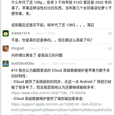
什么年代了还 128g 。安卓 3 千块早就 512G 那还是 2022 年的
事了。苹果这种没性价比的东西，当年那几个女同事说吃箩卜干
攒苹果，笑。
说到最后还是买不起，啥年代了还 128G 。。。落后
xiamy1314
Sep 11, 2024
59
不是，你是真的还是串的。。现在都这么高级了吗？
thxgod
Sep 11, 2024
60
内存堪比黄金了 是我自己的问题
0o0O0o0O0o
Sep 11, 2024 via Android
61
#15 我也认为截图里说的 iCloud 高级数据保护是苹果为数不多
的好特性：
- iCloud 提供了系统级别的同步，光这一点 Android 厂商就已经
输了很多年了，而且我悲观地认为还要继续输很多年：
https://www.v2ex.com/t/1068770#r_15190036
- iCloud 高级数据保护提供了端到端加密承诺：
https://support.apple.com/en-us/102651#:~:text=End-to-
end%20encrypted%20data%20can%20be%20decrypted%20o