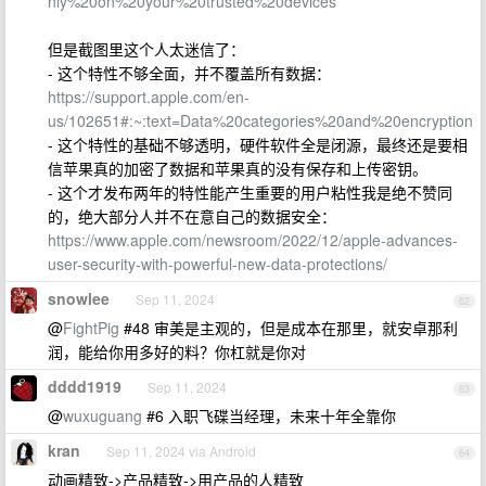
nly%20on%20your%20trusted%20devices
但是截图里这个人太迷信了：
- 这个特性不够全面，并不覆盖所有数据：
https://support.apple.com/en-
us/102651#:~:text=Data%20categories%20and%20encryption
- 这个特性的基础不够透明，硬件软件全是闭源，最终还是要相
信苹果真的加密了数据和苹果真的没有保存和上传密钥。
- 这个才发布两年的特性能产生重要的用户粘性我是绝不赞同
的，绝大部分人并不在意自己的数据安全：
https://www.apple.com/newsroom/2022/12/apple-advances-
user-security-with-powerful-new-data-protections/
snowlee
Sep 11, 2024
62
@
FightPig
#48 审美是主观的，但是成本在那里，就安卓那利
润，能给你用多好的料？你杠就是你对
dddd1919
Sep 11, 2024
63
@
wuxuguang
#6 入职飞碟当经理，未来十年全靠你
kran
Sep 11, 2024 via Android
64
动画精致->产品精致->用产品的人精致