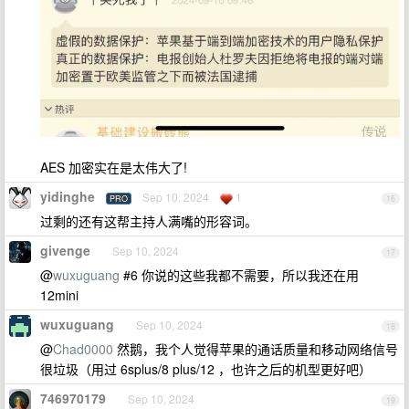
AES 加密实在是太伟大了!
yidinghe
Sep 10, 2024
1
PRO
16
过剩的还有这帮主持人满嘴的形容词。
givenge
Sep 10, 2024
17
@
wuxuguang
#6 你说的这些我都不需要，所以我还在用
12mini
wuxuguang
Sep 10, 2024
18
@
Chad0000
然鹅，我个人觉得苹果的通话质量和移动网络信号
很垃圾（用过 6splus/8 plus/12 ，也许之后的机型更好吧）
746970179
Sep 10, 2024
19