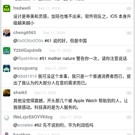
fredweili
Sep 11, 2024
65
设计是审美和灵感，加班也堆不出来，软件则反之，iOS 本身升
级越来越小
cheng6563
Sep 11, 2024
66
@
0o0O0o0O0o
#61 说的好，但是中国
Y25tIGxpdmlk
Sep 11, 2024
67
@
RlyehHime
#51 mother nature 警告你一次，请你注意说话
wuxuguang
Sep 11, 2024
68
@
dddd1919
我可没这个本事，我只是一个普通消费者而已，提
出了我认为的大部分人在意的需求而已。
sharkli
Sep 11, 2024
69
其他没觉得震撼，开头那几个被 Apple Watch 帮助到的人，让
我很感动。科技真的是为人服务的。
lNsLzjoE8OVVK6zg
Sep 11, 2024
70
@
snowlee
#62 先不说别的，华为利润低吗
hoythan
Sep 11, 2024