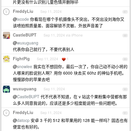
片更没有什么识别儿童色情并删除🤣
FreddyLiu
Sep 11, 2024
87
@
ixcode
你看现在哪个手机摄像头不突出，不突出没刘海你又
该喷拍照质量差、面容解锁不灵敏、外放声音差了
CastleBUPT
Sep 11, 2024 via iPhone
88
@
wuxuguang
代表你自己就行了，不要代表别人
FightPig
Sep 11, 2024
1
89
@
snowlee
我实在不想回你，最后一次了，你自己动不动小将的
人哪来的脸说别人啊？用你 6000 块去买 60hz 的神仙手机吧。
慢慢舔你的苹果去吧
wuxuguang
Sep 11, 2024
90
@
CastleBUPT
代不代表不知道，在 v 站这个果粉集中营都有那
么多人同意我说的，应该还是多少程度能说明一些问题吧。
FreddyLiu
Sep 11, 2024
91
@
datocp
安卓 3 千的 512 和苹果用的 128 能一样吗？固态也有
便宜也有好的。