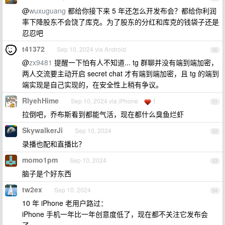
@
wuxuguang
都给你接下来 5 年还怎么开发布会？都给你利润
率下降股东不会饶了库克。为了股东的分红和库克的钱袋子还是
忍忍吧
t41372
Sep 10, 2024 via Android
50
@
zx9481
提醒一下怕有人不知道... tg 群聊并没有端到端加密，
两人交流要主动开启 secret chat 才有端到端加密，且 tg 的端到
端实现是自己实现的，在安全性上稍有争议。
RlyehHime
Sep 10, 2024 via iPhone
1
51
拉倒吧，乔布斯看到都能气活，现在都什么臭鱼烂虾
SkywalkerJi
Sep 10, 2024
52
录播也配和直播比？
momo1pm
Sep 10, 2024
53
脑子是个好东西
tw2ex
Sep 10, 2024
54
10 年 iPhone 老用户路过：
iPhone 手机一年比一年创意度低了，现在都不关注它发布会