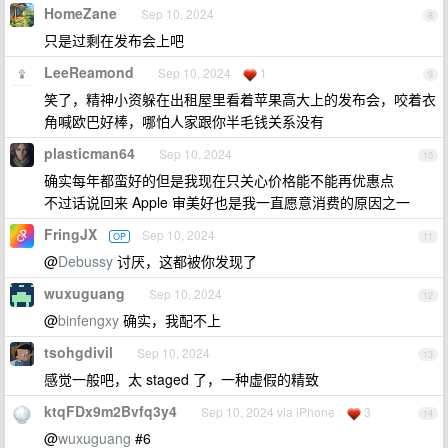
HomeZane
Sep 10, 2024
8
只是过剩在发布会上吧
LeeReamond
Sep 10, 2024
1
9
笑了，精神小资躲在出租屋里看着苹果高大上的发布会，咬着衣
角喊欧巴好棒，哪怕人家跟你半毛钱关系没有
plasticman64
Sep 10, 2024
10
确实每年都蛮好的但是我现在只关心价格能不能再优惠点
不过话说回来 Apple 审美好也是我一直愿意消费的原因之一
FringJX
Sep 10, 2024
OP
11
@
Debussy
讨厌，这都被你发现了
wuxuguang
Sep 10, 2024
12
@
binfengxy
确实，我配不上
tsohgdivil
Sep 10, 2024
13
感觉一般吧，太 staged 了，一种虚假的精致
ktqFDx9m2Bvfq3y4
Sep 10, 2024 via iPhone
3
14
@
wuxuguang
#6