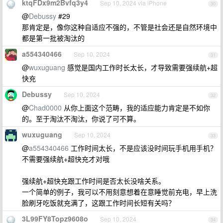
ktqFDx9m2Bvfq3y4
Sep 10, 2024 via iPhone
30
@
Debussy
#29
那肯定是，像你这种自适应不强的，不管是社会还是自然环境中
都是第一批被淘汰的
a554340466
Sep 10, 2024
31
@
wuxuguang
感觉是国内工作时长太长，才导致需要强续航+超
快充
Debussy
Sep 10, 2024
32
@
Chad0000
从你上面这个范畴，我的适应能力肯定是不如你
的。至于淘汰不淘汰，你说了可不算。
wuxuguang
Sep 10, 2024
33
@
a554340466
工作时间太长，不是应该没时间玩手机用手机？
不需要强续航+超快充才对哦
强续航+超快充跟工作时间是否太长没啥关系。
一个简单的例子，我可以不用刻意想着在意睡觉前充电，早上洗
脸刷牙吃饭就充满了，这跟工作时间长短有关吗？
3L99FY8Topz9608o
Sep 10, 2024
34