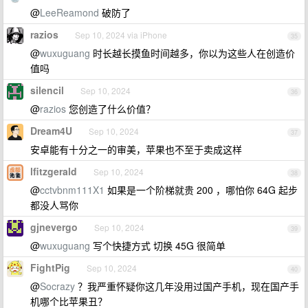
@
LeeReamond
破防了
razios
Sep 10, 2024 via iPhone
35
@
wuxuguang
时长越长摸鱼时间越多，你以为这些人在创造价
值吗
silencil
Sep 10, 2024
36
@
razios
您创造了什么价值？
Dream4U
Sep 10, 2024
37
安卓能有十分之一的审美，苹果也不至于卖成这样
lfitzgerald
Sep 10, 2024
38
@
cctvbnm111X1
如果是一个阶梯就贵 200 ，哪怕你 64G 起步
都没人骂你
gjnevergo
Sep 10, 2024
39
@
wuxuguang
写个快捷方式 切换 45G 很简单
FightPig
Sep 10, 2024
40
@
Socrazy
？我严重怀疑你这几年没用过国产手机，现在国产手
机哪个比苹果丑？