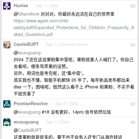
Huelse
Sep 11, 2024
92
@
f2kandlove
对对对，你最好永远活在自己的世界里
https://www.apple.com/child-
safety/pdf/Expanded_Protections_for_Children_Frequently_A
sked_Questions.pdf
CastleBUPT
Sep 11, 2024 via iPhone
93
@
wuxuguang
2024 了还在这说果粉集中营呢，果粉就差人人喊打了。你自己
去看呗，哪条骂苹果的没赞。
另外，用词也是考究呢，还“集中营”。
其实我也不懂，智能手机都快 20 年了，每年新品发布都出来
diss 一下，图啥呢，既然这么看不上 iPhone 和果粉，不买不看
不就完事了
PromiseResolve
Sep 11, 2024
94
@
wuxuguang
#18 没有更好，14pro 信号依然垃圾
wuxuguang
Sep 11, 2024
95
@
CastleBUPT
这里果粉就是挺多的，要不也不会有人还专门从海外转运