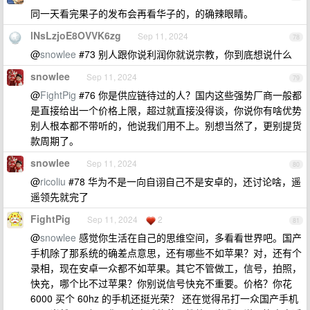
同一天看完果子的发布会再看华子的，的确辣眼睛。
lNsLzjoE8OVVK6zg
Sep 11, 2024
78
@
snowlee
#73 别人跟你说利润你就说宗教，你到底想说什么
snowlee
Sep 11, 2024
79
@
FightPig
#76 你是供应链待过的人？国内这些强势厂商一般都
是直接给出一个价格上限，超过就直接没得谈，你说你有啥优势
别人根本都不带听的，他说我们用不上。别想当然了，更别提货
款周期了。
snowlee
Sep 11, 2024
80
@
ricoliu
#78 华为不是一向自诩自己不是安卓的，还讨论啥，遥
遥领先就完了
FightPig
Sep 11, 2024
2
81
@
snowlee
感觉你生活在自己的思维空间，多看看世界吧。国产
手机除了那系统的确差点意思，还有哪些不如苹果？对，还有个
录相，现在安卓一众都不如苹果。其它不管做工，信号，拍照，
快充，哪个比不过苹果？你别说信号快充不重要。价格？你花
6000 买个 60hz 的手机还挺光荣？ 还在觉得吊打一众国产手机