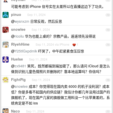
71
可能考虑到 iPhone 信号实在太差所以在直播这边下了功夫。
pinuo
Sep 11, 2024
72
@
wysnxzm
日常反观，然后反思
snowlee
Sep 11, 2024
73
@
ricoliu
华为也能上桌的？宗教产品，遥遥领先没得说
RlyehHime
Sep 11, 2024 via iPhone
1
74
@
Y25tIGxpdmlk
吓哭了，中午赶紧素食压压惊
Huelse
Sep 11, 2024
75
@
zx9481
笑死，既然都端到端加密了，那么请问 iCloud 是怎么
做到识别儿童色情照片并删除的？靠本地运算吗？你信吗？
FightPig
Sep 11, 2024
76
@
snowlee
成本？你觉得现在国内卖 6000 的机子没利润？成本
低？你是多看不起国内的供应链？我估计你都几年没用过国产的
旗舰机了，现在国产几家的旗舰做工用料没一个比苹果差的，系
统肯定是不如 ios
Naco
Sep 11, 2024
77