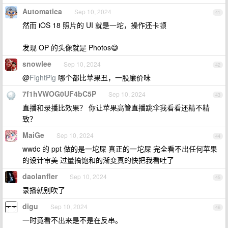
Automatica
Sep 10, 2024
41
然而 iOS 18 照片的 UI 就是一坨，操作还卡顿
发现 OP 的头像就是 Photos😅
snowlee
Sep 10, 2024
42
@
FightPig
哪个都比苹果丑，一股廉价味
7f1hVWOG0UF4bC5P
Sep 10, 2024
43
直播和录播比效果？ 你让苹果高管直播跳伞我看看还精不精
致？
MaiGe
Sep 10, 2024
44
wwdc 的 ppt 做的是一坨屎 真正的一坨屎 完全看不出任何苹果
的设计审美 过量搞饱和的渐变真的快把我看吐了
daolanfler
Sep 10, 2024
45
录播就别吹了
digu
Sep 10, 2024
46
一时竟看不出来是不是在反串。