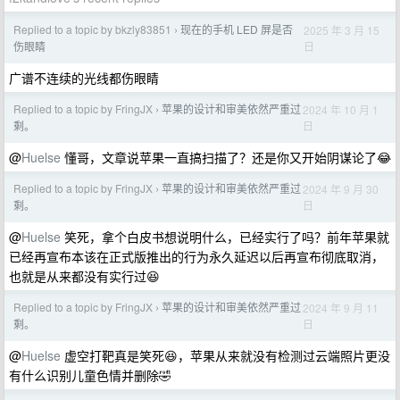
Replied to a topic by bkzly83851
现在的手机 LED 屏是否
2025 年 3 月 15
›
日
伤眼睛
广谱不连续的光线都伤眼睛
Replied to a topic by FringJX
苹果的设计和审美依然严重过
2024 年 10 月 1
›
日
剩。
@
Huelse
懂哥，文章说苹果一直搞扫描了？还是你又开始阴谋论了😂
Replied to a topic by FringJX
苹果的设计和审美依然严重过
2024 年 9 月 30
›
日
剩。
@
Huelse
笑死，拿个白皮书想说明什么，已经实行了吗？前年苹果就
已经再宣布本该在正式版推出的行为永久延迟以后再宣布彻底取消，
也就是从来都没有实行过😆
Replied to a topic by FringJX
苹果的设计和审美依然严重过
2024 年 9 月 11
›
日
剩。
@
Huelse
虚空打靶真是笑死😆，苹果从来就没有检测过云端照片更没
有什么识别儿童色情并删除🤣